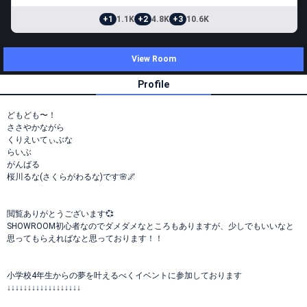
+1
1.1K
+2
4.8K
+3
10.6K
View Room
Profile
どもども〜！
ささやかながら
くりえいてぃぶな
らいぶ
がんばる
桜川るな(さくらがわるな)です🌸🌌
閲覧ありがとうございます💞
SHOWROOM初心者なのでダメダメなところもありますが、少しでもいいなと
思ってもらえればなと思っております！！
小学校4年生からの夢を叶えるべくイベントに参加しております
↓↓↓↓↓↓↓↓↓↓↓↓↓↓↓↓↓↓