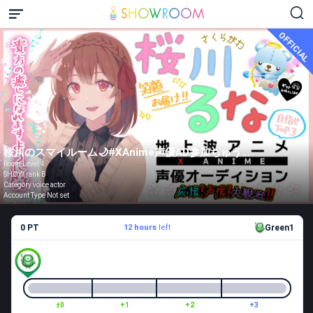
OFFICIAL
桜川のスマイルーム🌙#XAnime声優AD参加ちゅう🌸
Room Level 4
SHOW rank B
Category voice actor
Account Type Not set
0 PT
12 hours
left
Green1
±0
+1
+2
+3