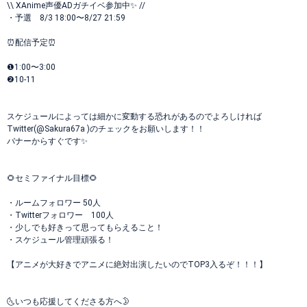
\\ XAnime声優ADガチイベ参加中✨ //
・予選 8/3 18:00〜8/27 21:59
⏰配信予定⏰
❶1:00〜3:00
❷10-11
スケジュールによっては細かに変動する恐れがあるのでよろしければ
Twitter(@Sakura67a )のチェックをお願いします！！
バナーからすぐです✨
🌻セミファイナル目標🌻
・ルームフォロワー 50人
・Twitterフォロワー 100人
・少しでも好きって思ってもらえること！
・スケジュール管理頑張る！
【アニメが大好きでアニメに絶対出演したいのでTOP3入るぞ！！！】
🌜いつも応援してくださる方へ🌛