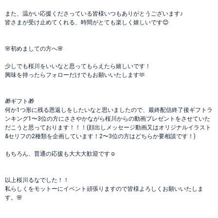
また、温かい応援くださっている皆様いつもありがとうございます♪
皆さまが受け止めてくれる、時間がとても楽しく嬉しいです😊
🌸初めましての方へ🌸
少しでも桜川をいいなと思ってもらえたら嬉しいです！
興味を持ったらフォローだけでもお願いいたします🫶
🎁ギフト🎁
何か1つ形に残る恩返しをしたいなと思いましたので、最終配信終了後ギフトラ
ンキング1〜3位の方にささやかながら桜川からの動画プレゼントをさせていた
だこうと思っております！！！(顔出しメッセージ動画又はオリジナルイラスト
&セリフの2種類を企画しています！2〜3位の方はどちらか要相談です！)
もちろん、普通の応援も大大大歓迎です☺️
以上桜川るなでした！！
私らしくをモットーにイベント頑張りますので皆様よろしくお願いいたしま
す。🌸