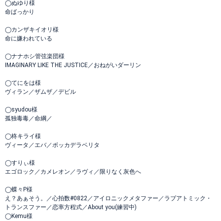
◯ぬゆり様
命ばっかり
◯カンザキイオリ様
命に嫌われている
◯ナナホシ管弦楽団様
IMAGINARY LIKE THE JUSTICE／おねがいダーリン
◯てにをは様
ヴィラン／ザムザ／デビル
◯syudou様
孤独毒毒／命綱／
◯柊キライ様
ヴィータ／エバ／ボッカデラベリタ
◯すりぃ様
エゴロック／カメレオン／ラヴィ／限りなく灰色へ
◯蝶々P様
え？あぁそう。／心拍数#0822／アイロニックメタファー／ラブアトミック・
トランスファー／恋率方程式／About you(練習中)
◯Kemu様