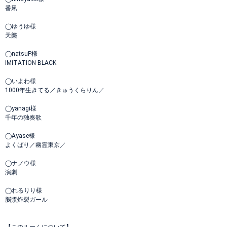
番凩
◯ゆうゆ様
天樂
◯natsuP様
IMITATION BLACK
◯いよわ様
1000年生きてる／きゅうくらりん／
◯yanagi様
千年の独奏歌
◯Ayase様
よくばり／幽霊東京／
◯ナノウ様
演劇
◯れるりり様
脳漿炸裂ガール