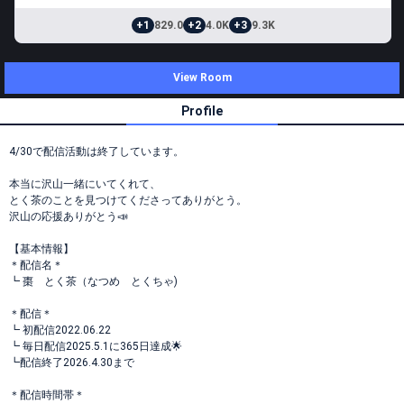
+1
829.0
+2
4.0K
+3
9.3K
View Room
Profile
4/30で配信活動は終了しています。
本当に沢山一緒にいてくれて、
とく茶のことを見つけてくださってありがとう。
沢山の応援ありがとう📣
【基本情報】
＊配信名＊
┗ 棗 とく茶（なつめ とくちゃ)
＊配信＊
┗ 初配信2022.06.22
┗ 毎日配信2025.5.1に365日達成🌟
┗配信終了2026.4.30まで
＊配信時間帯＊