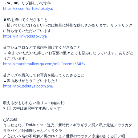
→🔁、❤️、リプ嬉しいです🥳
https://x.com/sr_tokutokutya/
🍵FAを描いてくださること
→描いていただけるというのは格別に特別な嬉しさがあります。リットリンク
に飾らせていただいています。
https://lit.link/tokutokutya
🍏マシュマロなどで感想を届けてくださること
→ 今までいただいた嬉しいお言葉の数々とても励みになっています。ありがと
うございます。
https://marshmallow-qa.com/m9u3tezma6f4f5v
🍎グッズを購入してお写真を撮ってくださること
→沢山ありがとうございました！
https://tokutokutya.booth.pm/
歌えるかもしれない曲リスト(編集中)
※【】の中は練習中です悪しからず
◯Ado様
うっせぇわ／TotMusica／逆光／新時代／ギラギラ／踊／私は最強／ウタカタ
ララバイ／阿修羅ちゃん／クラクラ
／心という名の不可解／風のゆくえ／世界のつづき／永遠のあくる日／唱