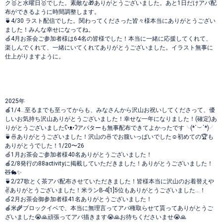
ク🥇と水曜日🥇でした。素敵な🎁ありがとうございました。あと1日だけアバ配
布ができるように時間調整します。
🍵4/30 ラスト配信でした。関わってくださった皆々様本当にありがとうござい
ました！みんな幸せになってね。
🍏4月お茶会ご参加者様は64名の皆様でした！本当に一緒に応援してくれて、
楽しんでくれて、一緒にいてくれてありがとうございました。イラスト無事に
仕上がりますように。
2025年
🍎1/4…至るまでも至ってからも、みなさんから沢山お祝いしてくださって、優
しいお気持ち沢山ありがとうございました！幸せな一年になりました！(確定)あ
りがとうございましたʕ•ᴥ•ʔアバターも無事配布できてよかったです╰(*´︶`*)╯
🍵🍜ありがとうございました！沢山の🍜でお腹いっぱいでした☺️初めての🏆も
ありがとうでした！1/20〜26
🍏1月お茶会ご参加者様40名ありがとうございました！
🍎2/8発行の88activityに掲載していただきました！ありがとうございました！
🧸🐇✨
🍵2/27歌とく茶アバ配布させていただきました！皆様本当に沢山のお着替えや
✌️ありがとうございました！米ランB-4[1]5位もありがとうございました…！
🍏2月お茶会御参加者様41名ありがとうございました！
🍎米🌾ブロックイベで、本当に無理言ってアバ権取らせて貰ってありがとうご
ざいました😭🙏頑張ってアバ描きます😭🙏お待ちくださいませ😭🙏