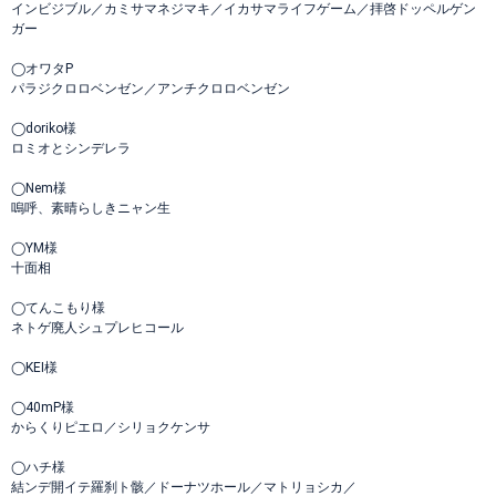
インビジブル／カミサマネジマキ／イカサマライフゲーム／拝啓ドッペルゲン
ガー
◯オワタP
パラジクロロベンゼン／アンチクロロベンゼン
◯doriko様
ロミオとシンデレラ
◯Nem様
嗚呼、素晴らしきニャン生
◯YM様
十面相
◯てんこもり様
ネトゲ廃人シュプレヒコール
◯KEI様
◯40mP様
からくりピエロ／シリョクケンサ
◯ハチ様
結ンデ開イテ羅刹ト骸／ドーナツホール／マトリョシカ／