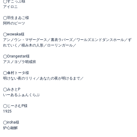
◯すこっぷ様
アイロニ
◯羽生まゐご様
阿吽のビーツ
◯wowaka様
アンノウン・マザーグース／裏表ラバーズ／ワールズエンドダンスホール／ず
れていく／積み木の人形／ローリンガール／
◯Orangestar様
アスノヨゾラ哨戒班
◯傘村トータ様
明けない夜のリリィ／あなたの夜が明けるまで／
◯みきとP
いーあるふぁんくらぶ
◯じーさむP様
1925
◯iroha様
炉心融解