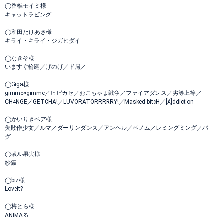
◯香椎モイミ様
キャットラビング
◯和田たけあき様
キライ・キライ・ジガヒダイ
◯なきそ様
いますぐ輪廻／げのげ／ド屑／
◯Giga様
gimme×gimme／ヒビカセ／おこちゃま戦争／ファイアダンス／劣等上等／
CH4NGE／GETCHA!／LUVORATORRRRRY!／Masked bitcH／[A]ddiction
◯かいりきベア様
失敗作少女／ルマ／ダーリンダンス／アンヘル／ベノム／レミングミング／バ
グ
◯煮ル果実様
紗痲
◯biz様
Loveit?
◯梅とら様
ANIMAる