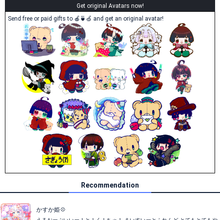
Get original Avatars now!
Send free or paid gifts to 🍎🍵🍏 and get an original avatar!
Recommendation
かすか姫💠