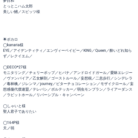
夢日和
とっとこハム太郎
美しい鰭／スピッツ様
🌟ボカロ
◯kanaria様
EYE／アイデンティティ／エンヴィーベイビー／KING／Queen／酔いどれ知ら
ず／レクイエム／
◯DECO*27様
モニタリング／チェリーポップ／ヒバナ／アンドロイドガール／愛昧エレジー
／ヴァンパイア／乙女解剖／ゴーストルール／妄想税／二息歩行／シンデレラ
／毒林檎／ジレンマ／journey／ビターチョコレーション／モザイクロール／妄
想感傷代償連盟／テレパシ／ボルテッカー／弱虫モンブラン／ライアーダンス
／ラビットホール／リバーシブル・キャンペーン
◯しゃいと様
聖人君子でありたい
◯164P様
天ノ弱