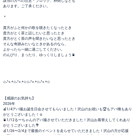
該当の方への注意・ブロック、枠閉じなども
あります。ご了承ください。
＊
貴方がふと何かの歌を聴きたくなったとき
貴方がとく茶と話したいと思ったとき
貴方がとく茶の声を聞きたいなと思ったとき
そんな奇跡みたいなときがあるのなら、
よかったら一緒に過ごしてください。
のんびり、まったり、ゆっくりしましょう🍵
✩˖°⌖.꙳✩˖°⌖.꙳✩✩˖°⌖.꙳✩˖°⌖.꙳✩
【感謝のお気持ち】
2026年
🍎1/4アバ撮お誕生日会させてもらいました！沢山のお祝いも🏆もアバ権もあり
がとうございました！☺️
🍵1/12るーちゃんのアバ撮させていただきました！沢山お着替えしてくれあり
がとうございました💐
🍏1/26〜2/4まで最後のイベントを走らせていただきました！沢山の方が応援