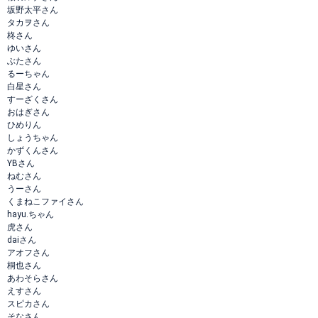
坂野太平さん
タカヲさん
柊さん
ゆいさん
ぶたさん
るーちゃん
白星さん
すーざくさん
おはぎさん
ひめりん
しょうちゃん
かずくんさん
YBさん
ねむさん
うーさん
くまねこファイさん
hayu.ちゃん
虎さん
daiさん
アオフさん
桐也さん
あわそらさん
えすさん
スピカさん
そなさん