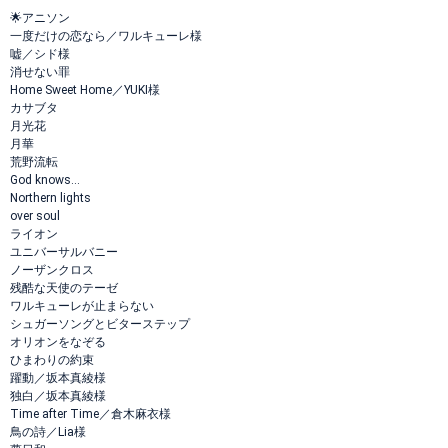
🌟アニソン
一度だけの恋なら／ワルキューレ様
嘘／シド様
消せない罪
Home Sweet Home／YUKI様
カサブタ
月光花
月華
荒野流転
God knows...
Northern lights
over soul
ライオン
ユニバーサルバニー
ノーザンクロス
残酷な天使のテーゼ
ワルキューレが止まらない
シュガーソングとビターステップ
オリオンをなぞる
ひまわりの約束
躍動／坂本真綾様
独白／坂本真綾様
Time after Time／倉木麻衣様
鳥の詩／Lia様