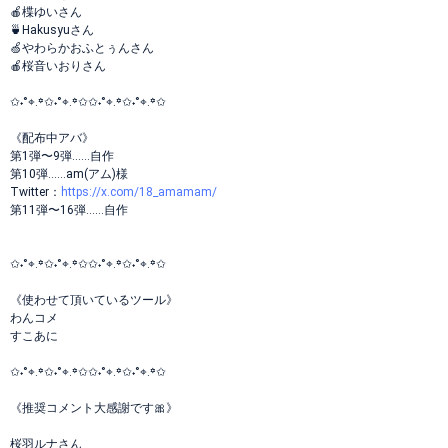
🍎楪ゆいさん
🍵Hakusyuさん
🍏やわらかおふとぅんさん
🍎桜音いおりさん
✩˖°⌖.꙳✩˖°⌖.꙳✩✩˖°⌖.꙳✩˖°⌖.꙳✩
《配布中アバ》
第1弾〜9弾……自作
第10弾……am(アム)様
Twitter：
https://x.com/18_amamam/
第11弾〜16弾……自作
✩˖°⌖.꙳✩˖°⌖.꙳✩✩˖°⌖.꙳✩˖°⌖.꙳✩
《使わせて頂いているツール》
わんコメ
すこあに
✩˖°⌖.꙳✩˖°⌖.꙳✩✩˖°⌖.꙳✩˖°⌖.꙳✩
《推奨コメント大感謝です🎀》
桜羽ルナさん