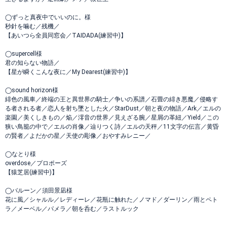
◯ずっと真夜中でいいのに。様
秒針を噛む／残機／
【あいつら全員同窓会／TAIDADA(練習中)】
◯supercell様
君の知らない物語／
【星が瞬くこんな夜に／My Dearest(練習中)】
◯sound horizon様
緋色の風車／終端の王と異世界の騎士／争いの系譜／石畳の緋き悪魔／侵略す
る者される者／恋人を射ち墜とした火／StarDust／朝と夜の物語／Ark／エルの
楽園／美くしきもの／焔／澪音の世界／見えざる腕／星屑の革紐／Yield／この
狭い鳥籠の中で／エルの肖像／辿りつく詩／エルの天秤／11文字の伝言／黄昏
の賢者／よだかの星／天使の彫像／おやすみレニー／
◯なとり様
overdose／プロポーズ
【猿芝居(練習中)】
◯バルーン／須田景凪様
花に風／シャルル／レディーレ／花瓶に触れた／ノマド／ダーリン／雨とペト
ラ／メーベル／パメラ／朝を呑む／ラストルック