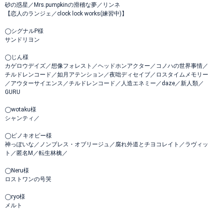
砂の惑星／Mrs.pumpkinの滑稽な夢／リンネ
【恋人のランジェ／clock lock works(練習中)】
◯シグナルP様
サンドリヨン
◯じん様
カゲロウデイズ／想像フォレスト／ヘッドホンアクター／コノハの世界事情／
チルドレンコード／如月アテンション／夜咄ディセイブ／ロスタイムメモリー
／アウターサイエンス／チルドレンコード／人造エネミー／daze／新人類／
GURU
◯wotaku様
シャンティ／
◯ピノキオピー様
神っぽいな／ノンブレス・オブリージュ／腐れ外道とチヨコレイト／ラヴィッ
ト／匿名M／転生林檎／
◯Neru様
ロストワンの号哭
◯ryo様
メルト