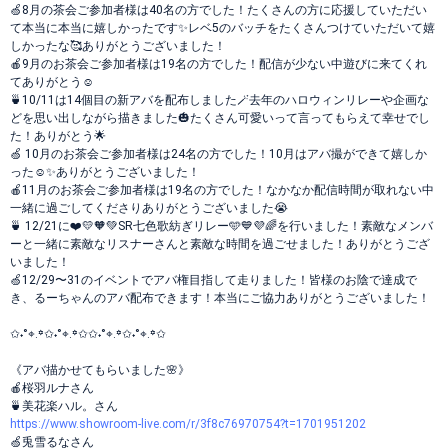
🍏8月の茶会ご参加者様は40名の方でした！たくさんの方に応援していただい
て本当に本当に嬉しかったです✨レベ5のバッチをたくさんつけていただいて嬉
しかったな🥰ありがとうございました！
🍎9月のお茶会ご参加者様は19名の方でした！配信が少ない中遊びに来てくれ
てありがとう☺️
🍵10/11は14個目の新アバを配布しました🪄去年のハロウィンリレーや企画な
どを思い出しながら描きました🎃たくさん可愛いって言ってもらえて幸せでし
た！ありがとう🌟
🍏 10月のお茶会ご参加者様は24名の方でした！10月はアバ撮ができて嬉しか
った☺️✨ありがとうございました！
🍎11月のお茶会ご参加者様は19名の方でした！なかなか配信時間が取れない中
一緒に過ごしてくださりありがとうございました😭
🍵 12/21に❤️💛🧡💚SR七色歌紡ぎリレー🩵💙💜🌈を行いました！素敵なメンバ
ーと一緒に素敵なリスナーさんと素敵な時間を過ごせました！ありがとうござ
いました！
🍏12/29〜31のイベントでアバ権目指して走りました！皆様のお陰で達成で
き、るーちゃんのアバ配布できます！本当にご協力ありがとうございました！
✩˖°⌖.꙳✩˖°⌖.꙳✩✩˖°⌖.꙳✩˖°⌖.꙳✩
《アバ描かせてもらいました🌸》
🍎桜羽ルナさん
🍵美花楽ハル。さん
https://www.showroom-live.com/r/3f8c76970754?t=1701951202
🍏兎雪るなさん