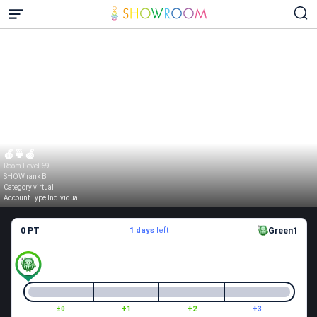
🍎🍵🍏
Room Level 69
SHOW rank B
Category virtual
Account Type Individual
0 PT
1 days
left
Green1
±0
+1
+2
+3