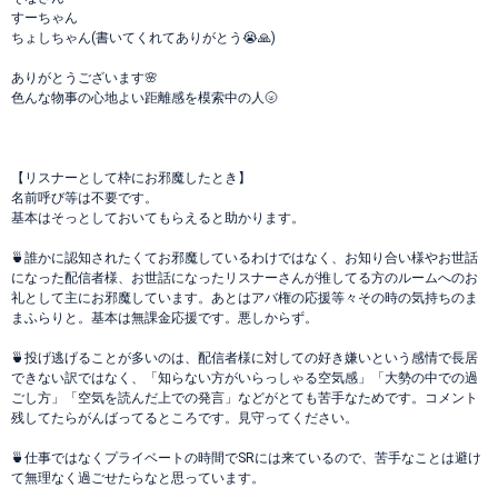
すーちゃん
ちょしちゃん(書いてくれてありがとう😭🙏)
ありがとうございます🌸
色んな物事の心地よい距離感を模索中の人🌝
【リスナーとして枠にお邪魔したとき】
名前呼び等は不要です。
基本はそっとしておいてもらえると助かります。
🍵誰かに認知されたくてお邪魔しているわけではなく、お知り合い様やお世話
になった配信者様、お世話になったリスナーさんが推してる方のルームへのお
礼として主にお邪魔しています。あとはアバ権の応援等々その時の気持ちのま
まふらりと。基本は無課金応援です。悪しからず。
🍵投げ逃げることが多いのは、配信者様に対しての好き嫌いという感情で長居
できない訳ではなく、「知らない方がいらっしゃる空気感」「大勢の中での過
ごし方」「空気を読んだ上での発言」などがとても苦手なためです。コメント
残してたらがんばってるところです。見守ってください。
🍵仕事ではなくプライベートの時間でSRには来ているので、苦手なことは避け
て無理なく過ごせたらなと思っています。