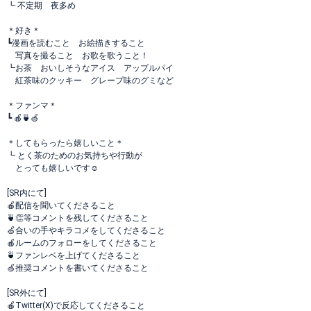
┗ 不定期 夜多め
＊好き＊
┗漫画を読むこと お絵描きすること
写真を撮ること お歌を歌うこと！
┗お茶 おいしそうなアイス アップルパイ
紅茶味のクッキー グレープ味のグミなど
＊ファンマ＊
┗ 🍎🍵🍏
＊してもらったら嬉しいこと＊
┗ とく茶のためのお気持ちや行動が
とっても嬉しいです☺️
[SR内にて]
🍎配信を聞いてくださること
🍵👏等コメントを残してくださること
🍏合いの手やキラコメをしてくださること
🍎ルームのフォローをしてくださること
🍵ファンレベを上げてくださること
🍏推奨コメントを書いてくださること
[SR外にて]
🍎Twitter(X)で反応してくださること