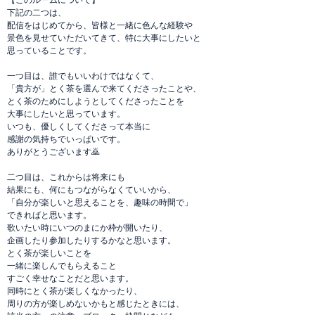
【このルームについて】
下記の二つは、
配信をはじめてから、皆様と一緒に色んな経験や
景色を見せていただいてきて、特に大事にしたいと
思っていることです。
一つ目は、誰でもいいわけではなくて、
「貴方が」とく茶を選んで来てくださったことや、
とく茶のためにしようとしてくださったことを
大事にしたいと思っています。
いつも、優しくしてくださって本当に
感謝の気持ちでいっぱいです。
ありがとうございます🙇
二つ目は、これからは将来にも
結果にも、何にもつながらなくていいから、
「自分が楽しいと思えることを、趣味の時間で」
できればと思います。
歌いたい時にいつのまにか枠が開いたり、
企画したり参加したりするかなと思います。
とく茶が楽しいことを
一緒に楽しんでもらえること
すごく幸せなことだと思います。
同時にとく茶が楽しくなかったり、
周りの方が楽しめないかもと感じたときには、