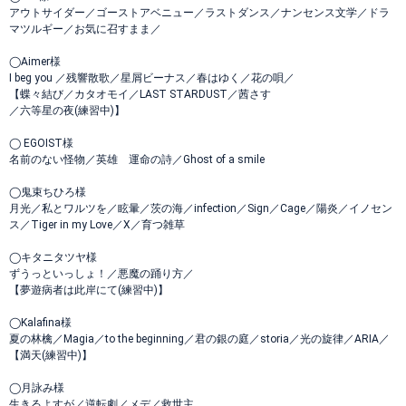
アウトサイダー／ゴーストアベニュー／ラストダンス／ナンセンス文学／ドラ
マツルギー／お気に召すまま／
◯Aimer様
I beg you ／残響散歌／星屑ビーナス／春はゆく／花の唄／
【蝶々結び／カタオモイ／LAST STARDUST／茜さす
／六等星の夜(練習中)】
◯ EGOIST様
名前のない怪物／英雄 運命の詩／Ghost of a smile
◯鬼束ちひろ様
月光／私とワルツを／眩暈／茨の海／infection／Sign／Cage／陽炎／イノセン
ス／Tiger in my Love／X／育つ雑草
◯キタニタツヤ様
ずうっといっしょ！／悪魔の踊り方／
【夢遊病者は此岸にて(練習中)】
◯Kalafina様
夏の林檎／Magia／to the beginning／君の銀の庭／storia／光の旋律／ARIA／
【満天(練習中)】
◯月詠み様
生きるよすが／逆転劇／メデ／救世主