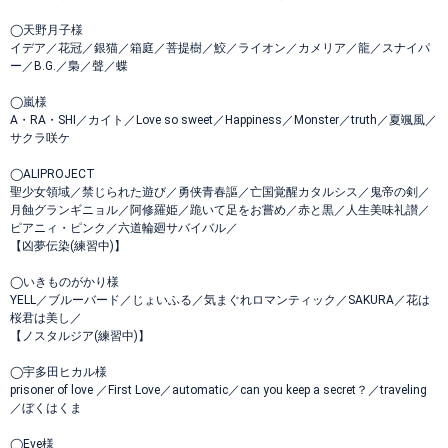
◯天野月子様
イデア／花冠／銀猫／箱庭／菩提樹／鮫／ライオン／カメリア／龍／スナイパ
ー／B.G.／梟／聲／蝶
◯嵐様
A・RA・SHI／カイト／Love so sweet／Happiness／Monster／truth／夏颯風／
サクラ咲ケ
◯ALIPROJECT
聖少女領域／禁じられた遊び／勇侠青春謳／亡国覚醒カタルシス／鬼帝の剣／
月蝕グランギニョル／阿修羅姫／跪いて足をお嘗め／赤と黒／人生美味礼讃／
ピアニィ・ピンク／六道輪廻サバイバル／
【凶夢伝染(練習中)】
◯いきものがかり様
YELL／ブルーバード／じょいふる／気まぐれロマンティック／SAKURA／花は
桜君は美し／
【ノスタルジア(練習中)】
◯宇多田ヒカル様
prisoner of love ／First Love／automatic／can you keep a secret？／traveling
／ぼくはくま
◯Eve様