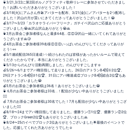
🍵3/21,3/22に第2回ポルノグラフィティ歌枠リレーに参加させていただきまし
た！お誘いいただきありがとうございました！
🍏3/18(火)にアムさん作🎤アバターを配布、3/21(金)に🪄アバターを2つ配布し
ました！沢山の方が貰いにきてくださってありがとうございました！😭
🍎3/17〜3/23「カラオケライバーフリーク」ガチイベ沢山のご応援ありがとう
ございました😭🙏沢山沢山ありがとう😭🙏
🍵3月お茶会ご参加者様なんと最多64名…👏👏🥲沢山一緒にいてくれてありがと
うございます🙏🥲
🍏4月お茶会ご参加者様39名様👏👏👏いっぱいのんびりしてくださってありが
とう✨👀
🍎5/1連続配信365日達成✨✨続けられたのは皆様があったかいルームで迎えて
くださったからです。本当にありがとうございました。
🍵5/13からのんびり活動再開しました。のんびりすごします☺️
🍏5/26〜6/1までアバ権目指して走りました。26日のアトランB4[5]①2位🏆、
29日アトランB4[5]②1位🏆、31日にアバ権達成👏ブロックB4[5]総合2位🏆もあ
りがとうございました😭
🍎5月のお茶会ご参加者様は36名！ありがとうございました😭
🍵 6月のお茶会ご参加者様は33名…！配信が少ない中ありがとうございました
🙇‍♂️
🍏 7月のお茶会ご参加者様は30名でした！7月も配信が少ない中ありがとうござ
いました🙇‍♂️
🍎8/18〜24までアバ権目指して走りました。優勝ラン①1位🏆、優勝ラン②2位
🏆、ブロックGreen2位🏆もありがとうございました🙏
🍵8/24〜25のイベでブロック2位ありがとうございました🌟最後のイベントで
した。応援してくれた方ありがとうでした☺️