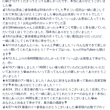
に駆けつけてくださってとっても嬉しかったです。本当にありがとうございま
した😭
🍎1月のお茶会ご参加者様は55名の方々でした💐すごい👏沢山一緒に過ごして
くれて本当にありがとうございました😭お礼はお名前いりイラストでした！
🍵2月のお茶会ご参加者様は42名の方々でした！いっぱいお茶会に入ってくれ
てありがとう！お礼は4月のカレンダーでした🗓️
🍏3/28Hakusyuちゃんと絵茶楽しかった☺️🌟すごく可愛いとく茶を描いていた
だいてほくほくでございました…🥰本当にありがとうございました！
🍎3月のお茶会ご参加者様は35名の方々でした！短い配信ばかりだったけど、
一緒に過ごしてくれて本当に幸せでした！
🍵4/11やさたぬさんとハル。ちゃんと声劇しました！いろんな役できて楽しか
った✨聞いてくれてありがとう！アーカイブはハル。ちゃのYouTubeから聴け
ます💐
🍏4/12 久しぶりの長時間配信たのしかったです！いっぱいお歌歌えて幸せでし
た…🥺✨
🍎4/15アバ撮をしました！1時間くらい撮り続けていたのにお付き合いいただ
いてありがとう😭🙏かわいいって言ってもらえたの嬉しかった！ありがとうご
ざいました！
🍵4/22最後のアバ撮をしました！みんなに好きなお花を募って集めた花束宝物
です💐本当にありがとうございました！！！
🍏4/24、25とく茶主催の歌リレー本当にありがとうございました！出演してい
ただいた14名の方、そして一緒に楽しんでくれたリスナーのみなさま！本当に
本当にあったかい時間を過ごさせてくれてありがとうございました😭🙏
みなさんと出会えて幸せです。最大級の感謝を💐
🍎4/27〜4/29 最後のイベ参加ありがとうございました😭皆様のお陰でブロッ