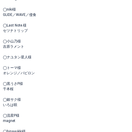
◯niki様
GLIDE／WAVE／侵食
◯Last Note.様
セツナトリップ
◯小山乃様
吉原ラメント
◯ナユタン星人様
◯トーマ様
オレンジ／バビロン
◯黒うさP様
千本桜
◯銀サク様
いろは唄
◯流星P様
magnet
◯hinayukki様