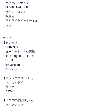
・ボクラハ＆ナイデ
・Mr.VIRTUALIZER
・水たまりロンド
・夢景色
・ライライラビットテイル
・ララ
アニメ
【デジモン】
・Butter-Fly
・ターゲット～赤い衝撃～
・The Biggest Dreamer
・FIRE!!
・brave heart
・Break up!
【ブラッククローバー】
・ハルカミライ
・蒼い炎
・A Walk
【ヲタクに恋は難しい】
・フィクション