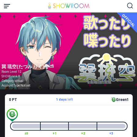
OFFICIAL
巽 琉空(たつみ りく)🐉⛅️
Room Level 12
SHOW rank B
Category virtual
Account Type Not set
0 PT
1 days
left
Green1
±0
+1
+2
+3