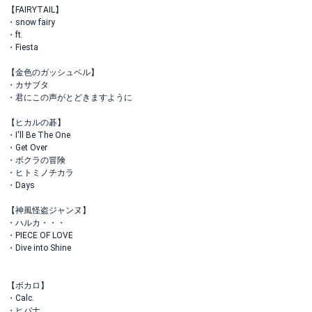
【FAIRYTAIL】
・snow fairy
・ft.
・Fiesta
【金色のガッシュベル】
・カサブタ
・君にこの声がとどきますように
【ヒカルの碁】
・I'll Be The One
・Get Over
・ボクラの冒険
・ヒトミノチカラ
・Days
【神風怪盗ジャンヌ】
・ハルカ・・・
・PIECE OF LOVE
・Dive into Shine
【ボカロ】
・Calc.
・ヒバナ