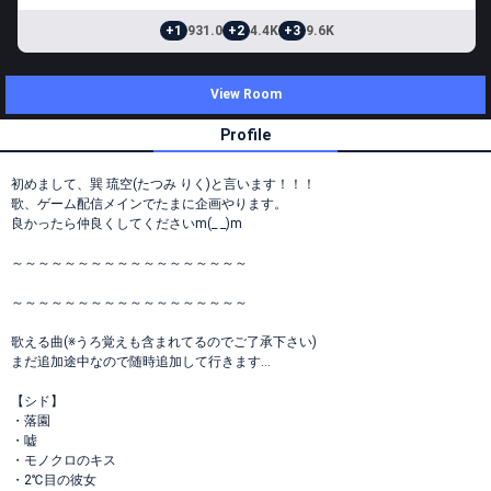
+1
931.0
+2
4.4K
+3
9.6K
View Room
Profile
初めまして、巽 琉空(たつみ りく)と言います！！！
歌、ゲーム配信メインでたまに企画やります。
良かったら仲良くしてくださいm(_ _)m
～～～～～～～～～～～～～～～～～～
～～～～～～～～～～～～～～～～～～
歌える曲(※うろ覚えも含まれてるのでご了承下さい)
まだ追加途中なので随時追加して行きます…
【シド】
・落園
・嘘
・モノクロのキス
・2℃目の彼女