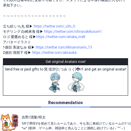
それ以外は基本的に受取り可能ですが、スタッフによる中身の確認が入るので
承知下さい。
～～～～～～～～～～～～～～～～～～
立ち絵:いち丸 様▶︎
https://twitter.com/_ichi_O
モデリング:白崎来海 様▶︎
https://twitter.com/shirasakikurum1
ロゴ:愛鷹めると 様▶︎
https://twitter.com/aitaka_melt
アバターイラスト
1個目:美波なみ 様▶︎
https://twitter.com/Minaminami_73
2個目:瑛雨下 様▶︎
https://twitter.com/akirauka
Get original Avatars now!
Send free or paid gifts to 巽 琉空(たつみ りく)🐉⛅️ and get an original avatar!
Recommendation
吉野/清隆/咲太
SRで男性Vを初めて見たルームであり、今も見に来続けているルームの1つ(
^ω^ )歌枠、ゲーム枠、雑談枠と色んなことに挑戦し続けている( ˶ˆ꒳ˆ˵ )