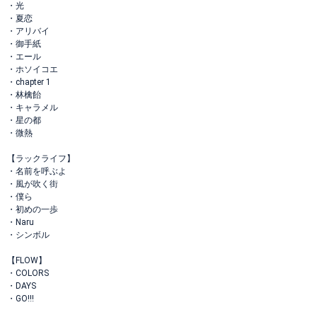
・光
・夏恋
・アリバイ
・御手紙
・エール
・ホソイコエ
・chapter 1
・林檎飴
・キャラメル
・星の都
・微熱
【ラックライフ】
・名前を呼ぶよ
・風が吹く街
・僕ら
・初めの一歩
・Naru
・シンボル
【FLOW】
・COLORS
・DAYS
・GO!!!