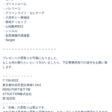
・ゴーストルール
・バレリーコ
・グリーンライツ・セレナーデ
・六兆年と一夜物語
・夜咄ディセイブ
・心拍数#0822
・シャルル
・妄想感傷代償連盟
・Surges
～～～～～～～～～～～～～～～～～～
プレゼントの受取りが可能になりました。
もしも何か贈りたいという方がいましたら、下記事務所宛での送付をお願い致
します。
－－－－－－－－－－
〒150-0022
東京都渋谷区恵比寿南1-24-2
EBISU FORT地下1階
STYLICTION株式会社
巽 琉空宛
－－－－－－－－－－
⚠️「生物」の受取りは禁止です。