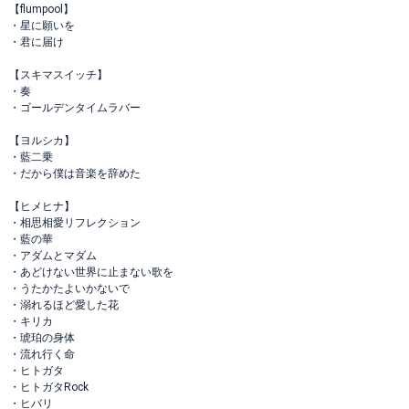
【flumpool】
・星に願いを
・君に届け
【スキマスイッチ】
・奏
・ゴールデンタイムラバー
【ヨルシカ】
・藍二乗
・だから僕は音楽を辞めた
【ヒメヒナ】
・相思相愛リフレクション
・藍の華
・アダムとマダム
・あどけない世界に止まない歌を
・うたかたよいかないで
・溺れるほど愛した花
・キリカ
・琥珀の身体
・流れ行く命
・ヒトガタ
・ヒトガタRock
・ヒバリ