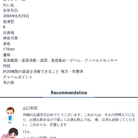
れいあ
生年月日
2006年6月29日
血液型
B
出身地
神奈川県
身長
170cm
趣味
音楽鑑賞・楽器演奏・楽譜、楽器集め・ゲーム・フィールドホッケー
特技
約30種類の楽器を演奏できること･努力・常磐津
チャームポイント
耳の形
Recommendation
山口和宏
20歳のお誕生日おめでとうございます。これからは、大人の仲間入りにな
り、お酒も飲めるので楽しくお酒も飲んでね。 後、公演も頑張ってくださ
い。これからも、応援します
けん