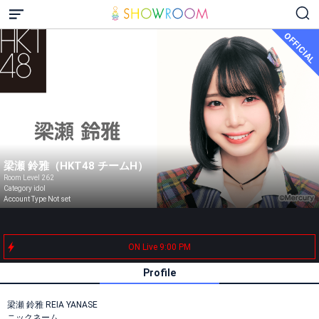
OFFICIAL
梁瀬 鈴雅（HKT48 チームH）
Room Level 262
Category idol
Account Type Not set
ON Live 9:00 PM
Profile
梁瀬 鈴雅 REIA YANASE
ニックネーム