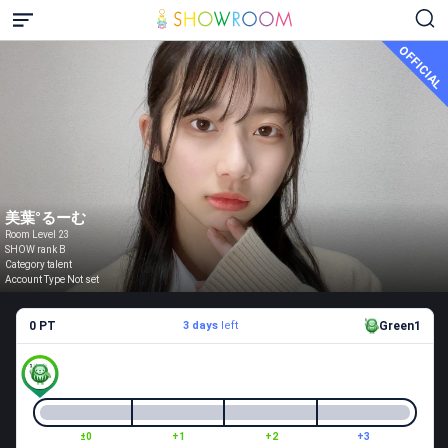
OFFICIAL
美葉‪°るーむ
Room Level 23
SHOW rank B
Category talent
Account Type Not set
0 PT
3 days
left
Green1
±0
+1
+2
+3