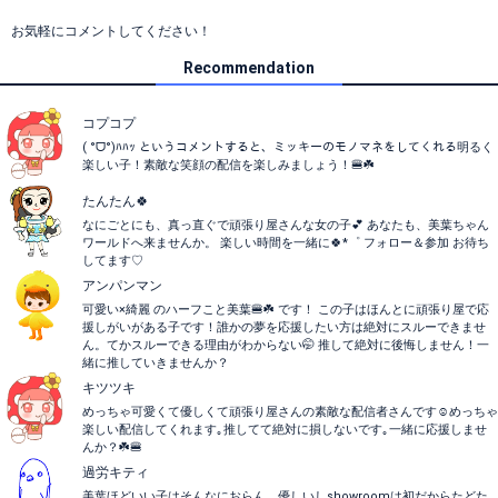
お気軽にコメントしてください！
Recommendation
コプコプ
( °ᗜ°)ﾊﾊｯ というコメントすると、ミッキーのモノマネをしてくれる明るく
楽しい子！素敵な笑顔の配信を楽しみましょう！🍔☘️
たんたん🍀
なにごとにも、真っ直ぐで頑張り屋さんな女の子💕 あなたも、美葉ちゃん
ワールドへ来ませんか。 楽しい時間を一緒に🍀*゜ フォロー＆参加 お待ち
してます♡
アンパンマン
可愛い×綺麗 のハーフこと美葉🍔☘️ です！ この子はほんとに頑張り屋で応
援しがいがある子です！誰かの夢を応援したい方は絶対にスルーできませ
ん。てかスルーできる理由がわからない🤭 推して絶対に後悔しません！一
緒に推していきませんか？
キツツキ
めっちゃ可愛くて優しくて頑張り屋さんの素敵な配信者さんです☺️めっちゃ
楽しい配信してくれます｡推してて絶対に損しないです｡一緒に応援しませ
んか？☘️🍔
過労キティ
美葉ほどいい子はそんなにおらん、優しいしshowroomは初だからたどた