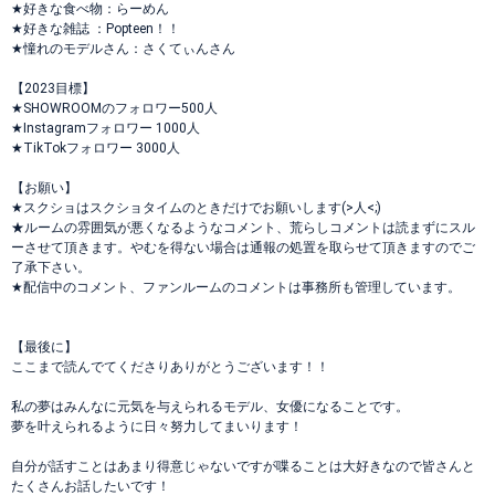
★好きな食べ物：らーめん
★好きな雑誌 ：Popteen！！
★憧れのモデルさん：さくてぃんさん
【2023目標】
★SHOWROOMのフォロワー500人
★Instagramフォロワー 1000人
★TikTokフォロワー 3000人
【お願い】
★スクショはスクショタイムのときだけでお願いします(>人<;)
★ルームの雰囲気が悪くなるようなコメント、荒らしコメントは読まずにスル
ーさせて頂きます。やむを得ない場合は通報の処置を取らせて頂きますのでご
了承下さい。
★配信中のコメント、ファンルームのコメントは事務所も管理しています。
【最後に】
ここまで読んでてくださりありがとうございます！！
私の夢はみんなに元気を与えられるモデル、女優になることです。
夢を叶えられるように日々努力してまいります！
自分が話すことはあまり得意じゃないですが喋ることは大好きなので皆さんと
たくさんお話したいです！