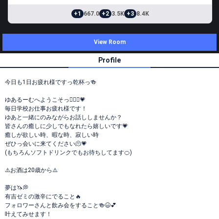
+1
667.0
+2
3.5K
+3
8.4K
View Room
Profile
今日も1日お疲れ様ですっ乾杯っ🍻
ゆあるーむへようこそっ🧏🏼‍♀️💗
毎日学校お仕事お疲れ様です！
ゆあと一緒にのみながらお話ししませんか？
皆さんの癒しに少しでもなれたら嬉しいです💗
癒しが欲しい時、暇な時、寂しい時
ぜひっ会いに来てください🫠💗
(もちろんソフトドリンクでもお待ちしてます🍊)
⚠️お酒は20歳から⚠️
夢は🦄💭
有吉ゼミの激辛にでること🔥
フォロワーさんと飲み会をすること🍻😆💕
叶えてみせます！