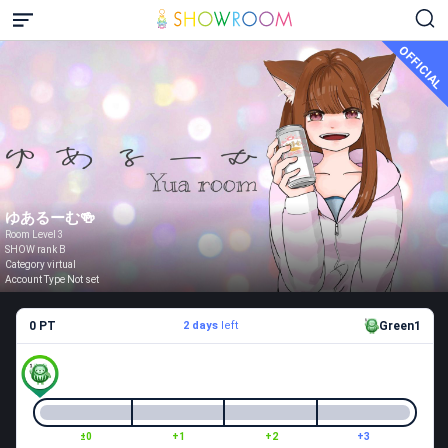
OFFICIAL
ゆあるーむ🍻
Room Level 3
SHOW rank B
Category virtual
Account Type Not set
0 PT
2 days
left
Green1
±0
+1
+2
+3