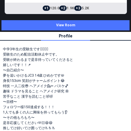
+1
120.0
+2
1.9K
+3
5.2K
View Room
Profile
中学3年生の受験生です😮‍💨😮‍💨
受験生のため配信活動休止中です。
受験が終わるまで是非待っていてくださると
嬉しいです！！📌
〜自己紹介〜
夢を追いかけるJC3 14歳 ひめかです📛
身長153cm 笑顔がチャームポイント😂
特技 一人二役😎 ヘアメイク💁✂ バスケ🏀
趣味 ドラマを見ること ヘアメイク研究 🦋
苦手なこと 漢字を読むこと🤣🤣
〜目標〜
フォロワー様150達成する！！！
1人でも多くの人に興味を持ってもらう👂
〜その他もろもろ〜
是非応援してください🫶🏻😆😆
推してけ好いてけ囲ってけ🫰🫰🫰