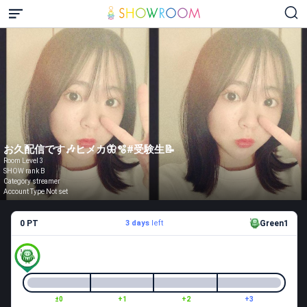
お久配信です🎶ヒメカ🦋🫧#受験生📝
Room Level 3
SHOW rank B
Category streamer
Account Type Not set
0 PT
3 days
left
Green1
±0
+1
+2
+3