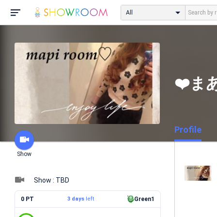
All
❤️ま
Profile
Show
Show : TBD
0 PT
3 days
left
Green1