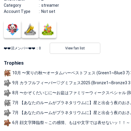
Category
streamer
Account Type
Not set
❤️❤️沼メンバー❤️❤️：
0
View fan list
Trophies
10月 〜実りの秋〜オータムハーベストフェス (Green1~Blue3 7) 
9月 カラフルフィーバー♡グミフェス2025 (Bronze1~Bronze3 
8月 〜かぞくだいじに〜お盆はファミリーウィークスペシャル (Bronze
7月 【あなたのルームがプラネタリウムに】星と出会う夜のおさんぽ (Bro
7月 【あなたのルームがプラネタリウムに】星と出会う夜のおさんぽ (Bro
6月 顔文字降臨祭～この感情、もはや文字では表せないッ！！～ (B-4