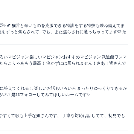
✨💕 猫舌と辛いものを克服できる特訓をする特技も兼ね備えてま
青色をずっと焦らされて…でも、また焦らされに通っちゃってます🩷️ 沼
ろいマビジャン 楽しいマビジャンおすすめマビジャン 武道館ワンマ
たらこりゃあもう最高！ 泣かずには居られません！さあ！皆さんで
トに答えてくれるし 楽しいお話もいろいろ まったりゆっくりできるか
てくれる♡♡ 是非フォローしてみてほしいルームです✨
やすくて歌も上手な姐さんです。 丁寧な対応は話してて、初見でも