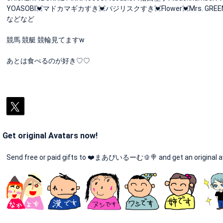
YOASOBI💓マドカマギカすき💓バジリスクすき💓Flower💓Mrs. GREEN 
などなど
競馬 競艇 競輪見てますw
あとは食べるのが好き♡♡
Get original Avatars now!
Send free or paid gifts to ❤️まあぴいるーむ🫑🍭 and get an original a