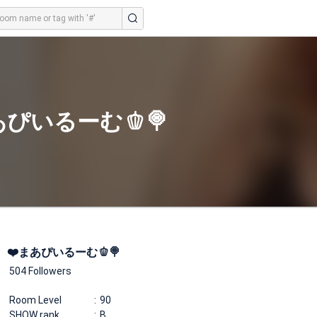
あぴいるーむ🫑🍭
❤️まあぴいるーむ🫑🍭
504 Followers
Room Level
90
SHOW rank
B