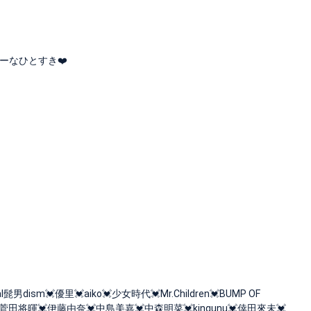
ーなひとすき❤️
dism💓優里💓aiko💓少女時代💓Mr.Children💓BUMP OF
umber💓菅田将暉💓伊藤由奈💓中島美嘉💓中森明菜💓kingunu💓倖田來未💓