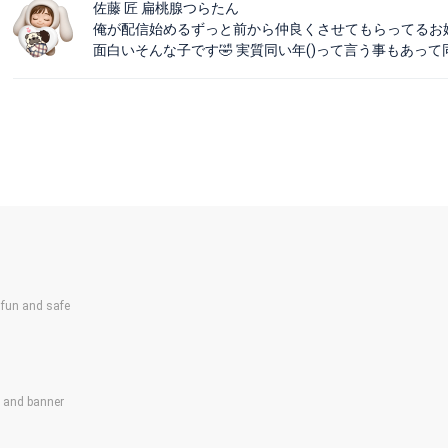
佐藤 匠 扁桃腺つらたん
俺が配信始めるずっと前から仲良くさせてもらってるお嬢☝
面白いそんな子です🤣 実質同い年()って言う事もあって
un and safe
s and banner