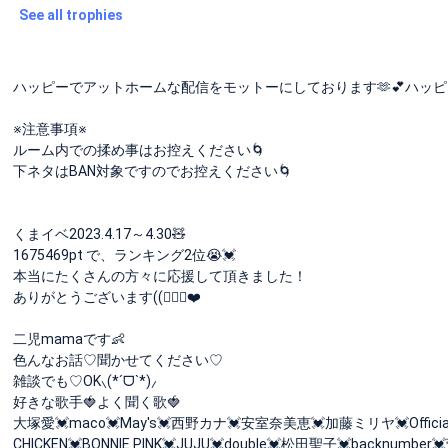
See all trophies
ハッピーでアットホームな配信をモットーにしております🫶💕ハッピ
※注意事項※
ルーム内での揉め事はお控えください🌀
下ネタはBAN対象ですのでお控えください🌀
くまイベ2023.4.17～4.30🧸
1675469pt で、ランキング2位😭💓
本当にたくさんの方々に応援して頂きました！
ありがとうございます((🙇‍♀️✨❤️
二児mamaです👶
色んなお話♡聞かせてください♡
雑談でも♡OK⸜(*ˊᗜˋ*)⸝
好きな歌手🍓よく聞く歌🍓
大塚愛💓maco💓May's💓西野カナ💓安室奈美恵💓加藤ミリヤ💓Official髭男
CHICKEN💓BONNIE PINK💓JUJU💓double💓松田聖子💓backn