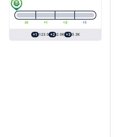
±0
+1
+2
+3
+1
123.0
+2
2.0K
+3
5.3K