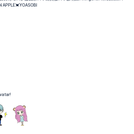
APPLE💓YOASOBI
vatar!