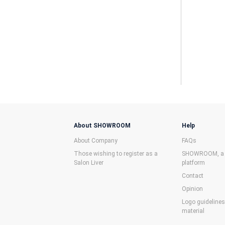
About SHOWROOM
Help
About Company
FAQs
Those wishing to register as a
SHOWROOM, a f
Salon Liver
platform
Contact
Opinion
Logo guideline
material