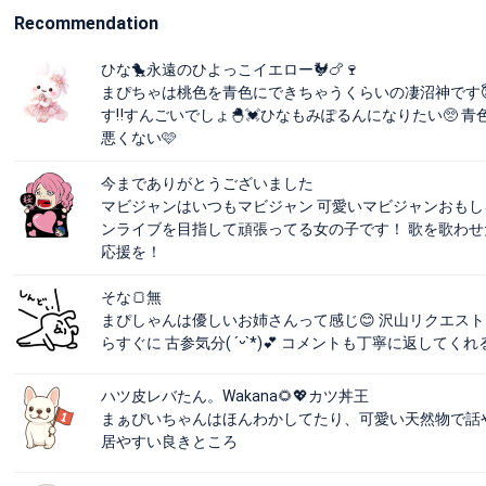
Recommendation
ひな🐤永遠のひよっこイエロー🐓🍗🍷
まぴちゃは桃色を青色にできちゃうくらいの凄沼神です
す‼️すんごいでしょ🐣💓ひなもみぽるんになりたい🥺 
悪くない🩷️
今までありがとうございました
マビジャンはいつもマビジャン 可愛いマビジャンおもし
ンライブを目指して頑張ってる女の子です！ 歌を歌わせ
応援を！
そな🍞無
まぴしゃんは優しいお姉さんって感じ😊 沢山リクエス
らすぐに 古参気分( ˊᵕˋ*)💕 コメントも丁寧に返し
ハツ皮レバたん。Wakana🌻💖カツ丼王
まぁぴいちゃんはほんわかしてたり、可愛い天然物で話
居やすい良きところ