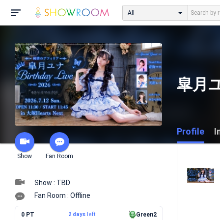
All
皐月
Profile
I
Show
Fan Room
Show : TBD
Fan Room : Offline
0 PT
2 days
left
Green2