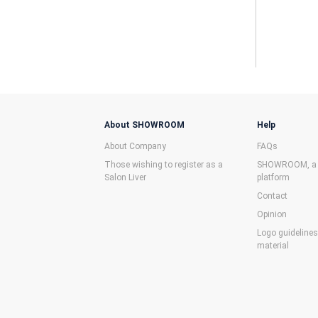
About SHOWROOM
Help
About Company
FAQs
Those wishing to register as a
SHOWROOM, a f
Salon Liver
platform
Contact
Opinion
Logo guideline
material