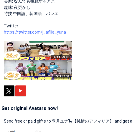
長所: なんでも挑戦するとこ
趣味: 夜更かし
特技:中国語、韓国語、バレエ
Twitter
https://twitter.com/j_afilia_yuna
Get original Avatars now!
Send free or paid gifts to 皐月ユナ🦕【純情のアフィリア】 and get an or