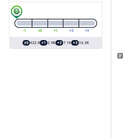
-1
±0
+1
+2
+3
±0
422.0
+1
2.9K
+2
7.1K
+3
16.2K