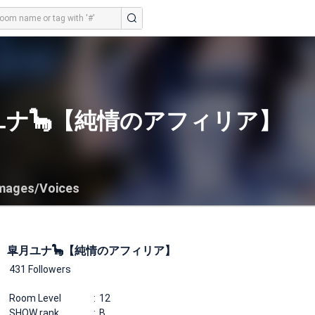
ユナ🦕【純情のアフィリア】
mages/Voices
皐月ユナ🦕【純情のアフィリア】
431 Followers
Room Level
12
SHOW rank
B