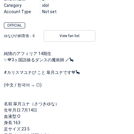
Category
idol
Account Type
Not set
OFFICIAL
ゆなぴの飼育係：
0
View fan list
純情のアフィリア 14期生
✨💙3ヶ国語操るダンスの魔術師 🪄🦕
#カリスマユナぴ こと 皐月ユナです💙🦕
(中文 / 한국어 → ◎)
名前:皐月ユナ（さつきゆな）
生年月日:7月14日
血液型:O
身長:163
足サイズ:23.5