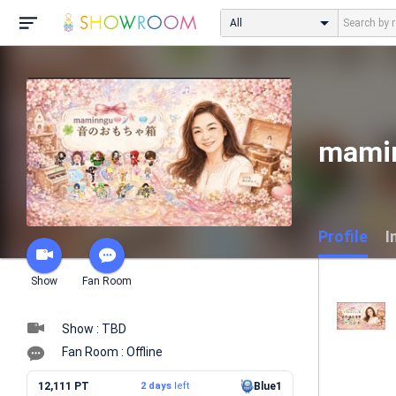
All
mam
Profile
I
Show
Fan Room
Show : TBD
Fan Room : Offline
12,111 PT
2 days
left
Blue1