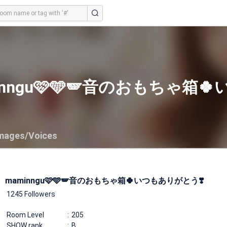
inngu🩷🩵🪽音のおもちゃ箱
mages/Voices
maminngu🩷🩵🪽音のおもちゃ箱🍀いつもありがとう❣️
1245 Followers
Room Level
205
SHOW rank
B