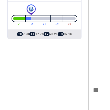
-1
±0
+1
+2
+3
±0
7.9K
+1
17.7K
+2
28.2K
+3
37.1K