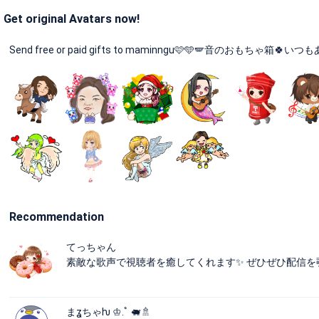
Get original Avatars now!
Send free or paid gifts to maminngu🩷🩵🪽音のおもちゃ箱🍀いつもありが
Recommendation
てっちゃん
素敵な歌声で視聴者を癒してくれます✨ ぜひぜひ配信を
まʓちゃƕ ♔.ﾟ 🐖🚿