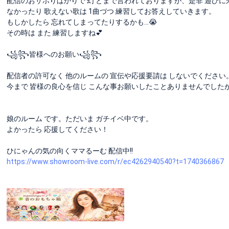
配信のおサボりばかりで 幻 とまで言われておりますが、是非 遊びに
なかったり 歌えない歌は 1曲づつ 練習してお答えしていきます。
もしかしたら 忘れてしまってたりするかも…😭
その時は また 練習しますね💕︎
꧁꧂皆様へのお願い꧁꧂
配信者の許可なく 他のルームの 宣伝や応援要請は しないでください
今まで 皆様の良心を信じ こんな事お願いしたことありませんでしたが
娘のルーム です。ただいま ガチイベ中です。
よかったら 応援してください！
ひにゃんの気の向くママるーむ 配信中!!
https://www.showroom-live.com/r/ec4262940540?t=1740366867