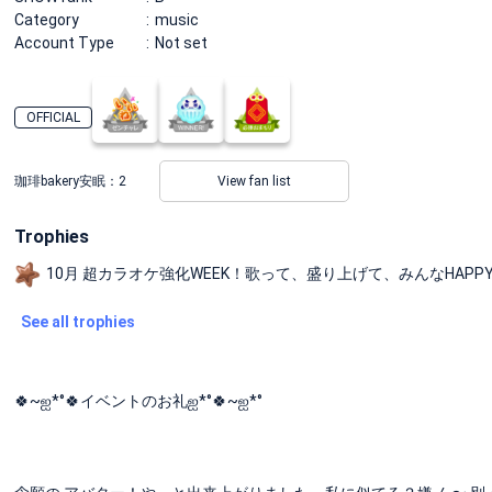
Category
music
Account Type
Not set
OFFICIAL
珈琲bakery安眠：
2
View fan list
Trophies
10月 超カラオケ強化WEEK！歌って、盛り上げて、みんなHAPPYに♪ 
See all trophies
🍀~ஐ*°🍀イベントのお礼ஐ*°🍀~ஐ*°