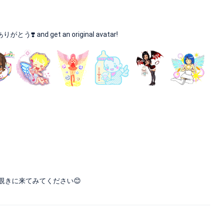
とう❣️ and get an original avatar!
覗きに来てみてください😊