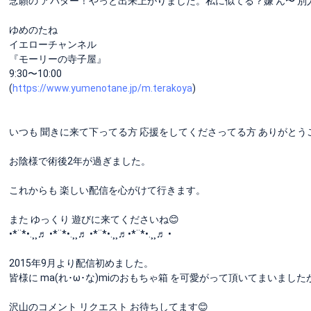
念願の アバター！やっと出来上がりました。私に似てる？嫌 ん〜 別人
ゆめのたね
イエローチャンネル
『モーリーの寺子屋』
9:30〜10:00
(
https://www.yumenotane.jp/m.terakoya
)
いつも 聞きに来て下ってる方 応援をしてくださってる方 ありがとう
お陰様で術後2年が過ぎました。
これからも 楽しい配信を心がけて行きます。
また ゆっくり 遊びに来てくださいね😊
•*¨*•.¸¸♬︎ •*¨*•.¸¸♬︎ •*¨*•.¸¸♬︎•*¨*•.¸¸♬︎ •
2015年9月より配信初めました。
皆様に ma(れ･ω･な)miのおもちゃ箱 を可愛がって頂いてまいました
沢山のコメント リクエスト お待ちしてます😊