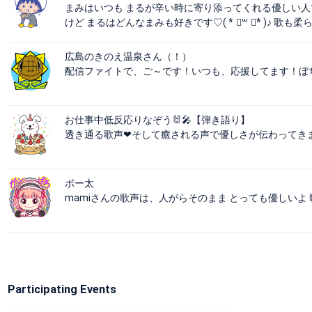
まみはいつも まるが辛い時に寄り添ってくれる優しい人
けど まるはどんなまみも好きです♡( * ॑꒳ ॑* )♪ 歌
広島のきのえ温泉さん（！）
配信ファイトで、ご～です！いつも、応援してます！ぼ
お仕事中低反応りなぞう🐰🎤【弾き語り】
透き通る歌声❤そして癒される声で優しさが伝わってきます
ポー太
mamiさんの歌声は、人がらそのまま とっても優しいよ
Participating Events