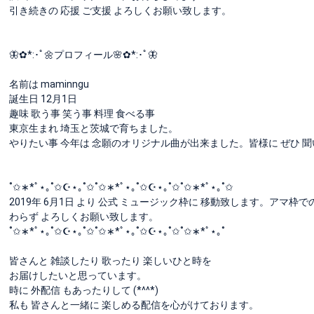
引き続きの 応援 ご支援 よろしくお願い致します。
🦋✿*:･ﾟ🌼プロフィール🌸✿*:･ﾟ🦋
名前は maminngu
誕生日 12月1日
趣味 歌う事 笑う事 料理 食べる事
東京生まれ 埼玉と茨城で育ちました。
やりたい事 今年は 念願のオリジナル曲が出来ました。皆様に ぜひ 
˚✩∗*ﾟ⋆｡˚✩☪︎⋆｡˚✩˚✩∗*ﾟ⋆｡˚✩☪︎⋆｡˚✩˚✩∗*ﾟ⋆｡˚✩
2019年 6月1日 より 公式 ミュージック枠に 移動致します。アマ
わらず よろしくお願い致します。
˚✩∗*ﾟ⋆｡˚✩☪︎⋆｡˚✩˚✩∗*ﾟ⋆｡˚✩☪︎⋆｡˚✩˚✩∗*ﾟ⋆｡˚
皆さんと 雑談したり 歌ったり 楽しいひと時を
お届けしたいと思っています。
時に 外配信 もあったりして (*^^*)
私も 皆さんと一緒に 楽しめる配信を心がけております。