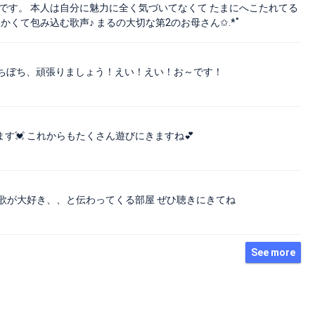
です。 本人は自分に魅力に全く気づいてなくて たまにへこたれてる
も柔らかくて包み込む歌声♪ まるの大切な第2のお母さん✩.*˚
ちぼち、頑張りましょう！えい！えい！お～です！
💓‪ これからもたくさん遊びにきますね💕
 歌が大好き、、と伝わってくる部屋 ぜひ聴きにきてね
See more