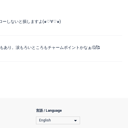
ーしないと損しますよ(๑♡∀♡๑)
もあり。涙もろいところもチャームポイントかなぁ🤔🥰
言語 / Language
English