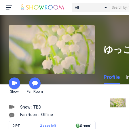
All
ゆっこ
Profile
I
Show
Fan Room
Show : TBD
Fan Room : Offline
0 PT
2 days
left
Green1