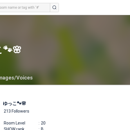
🐾🌸
mages/Voices
ゆっこ🐾🌸
213 Followers
Room Level
20
SHOW rank
B