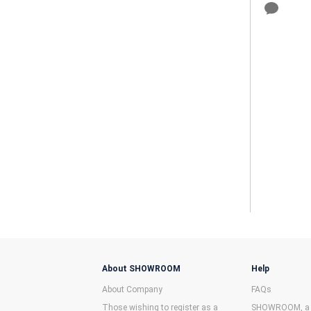
About SHOWROOM
Help
About Company
FAQs
Those wishing to register as a
SHOWROOM, a f