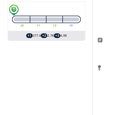
±0
+1
+2
+3
+1
377.0
+2
2.7K
+3
6.8K