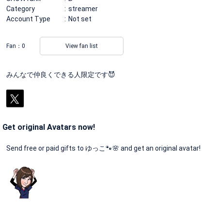
Category
streamer
Account Type
Not set
Fan：
0
View fan list
みんなで仲良くできる人限定です😈
Get original Avatars now!
Send free or paid gifts to ゆっこ🐾🌸 and get an original avatar!