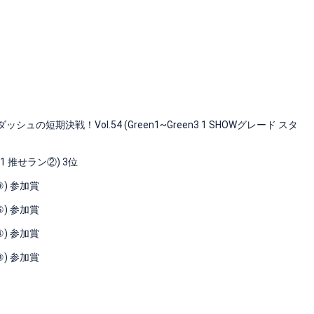
期決戦！Vol.54 (Green1~Green3 1 SHOWグレード スタ
1 推せラン②) 3位
⑨) 参加賞
⑤) 参加賞
④) 参加賞
③) 参加賞