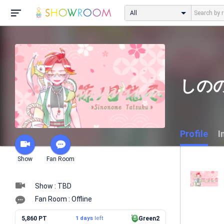
All
しの
Profile
I
Show
Fan Room
Show : TBD
Fan Room : Offline
5,860 PT
1 days
left
Green2