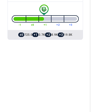
-1
±0
+1
+2
+3
±0
725.0
+1
3.7K
+2
8.9K
+3
19.8K