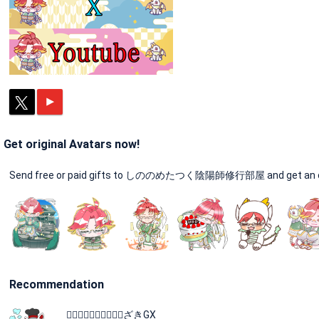
Get original Avatars now!
Send free or paid gifts to しののめたつく陰陽師修行部屋 and get an ori
Recommendation
酒⃝カ⃝ス⃝白⃝馬⃝ざきGX