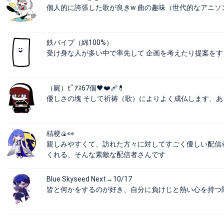
個人的に誇張した歌が良きw 曲の趣味（世代的なアニソ
鉄パイプ（綿100%）
受け身な人が多い中で率先して 企画を考えたり提案をす
（屍）ﾋﾟｱｽ67個🖤❤️‍🩹💊
優しさの塊 そして祈祷（歌）によりよく成仏します、
桔梗🍙👀
親しみやすくて、訪れた方々に対してすごく優しい配信
くれる、そんな素敵な配信者さんです
Blue Skyseed Next→10/17
皆と何かをするのが好き、自分に負けじと熱い心を持つ