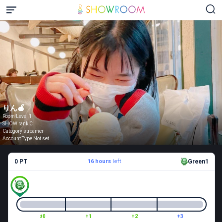
りん🍎
Room Level 1
SHOW rank C
Category streamer
Account Type Not set
0 PT
16 hours
left
Green1
±0
+1
+2
+3