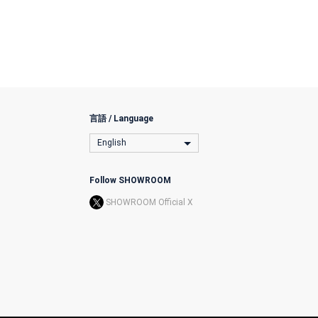
言語 / Language
English
Follow SHOWROOM
SHOWROOM Official X