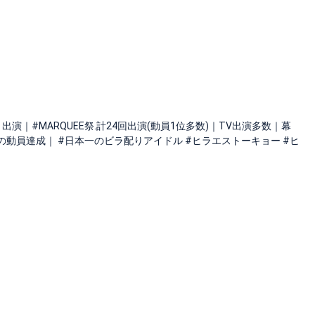
DOL！出演｜#MARQUEE祭.計24回出演(動員1位多数)｜TV出演多数｜幕
上の動員達成｜ #日本一のビラ配りアイドル #ヒラエストーキョー #ヒ