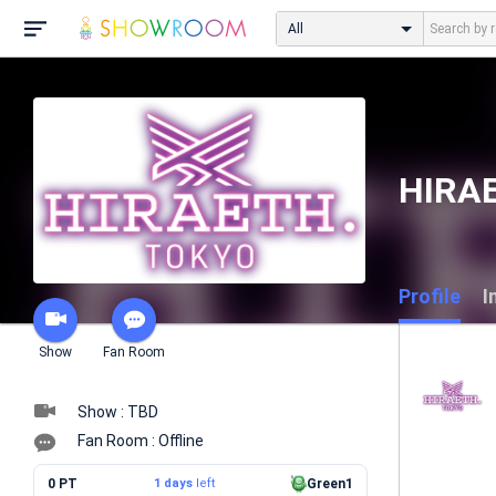
All
HIRA
Profile
I
Show
Fan Room
Show : TBD
Fan Room : Offline
0 PT
1 days
left
Green1