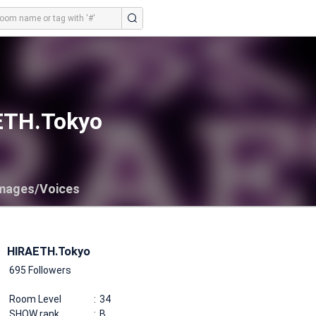
ETH.Tokyo
mages/Voices
HIRAETH.Tokyo
695 Followers
Room Level
34
SHOW rank
B