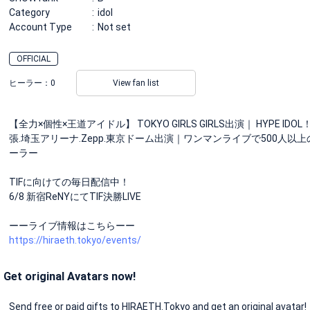
Category
idol
Account Type
Not set
OFFICIAL
ヒーラー：
0
View fan list
【全力×個性×王道アイドル】 TOKYO GIRLS GIRLS出演｜ HYPE I
張.埼玉アリーナ.Zepp.東京ドーム出演｜ワンマンライブで500人以
ーラー
TIFに向けての毎日配信中！
6/8 新宿ReNYにてTIF決勝LIVE
ーーライブ情報はこちらーー
https://hiraeth.tokyo/events/
Get original Avatars now!
Send free or paid gifts to HIRAETH.Tokyo and get an original avatar!