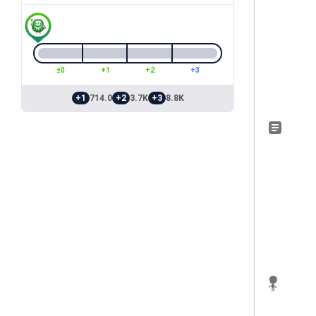
±0
+1
+2
+3
+1
714.0
+2
3.7K
+3
8.8K