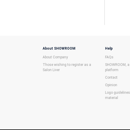
About SHOWROOM
Help
About Company
FAQs
Those wishing to register as a
SHOWROOM, a f
Salon Liver
platform
Contact
Opinion
Logo guideline
material