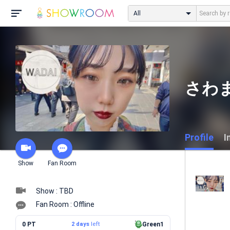
All
さわま
Profile
I
Show
Fan Room
Show : TBD
Fan Room : Offline
0 PT
2 days
left
Green1