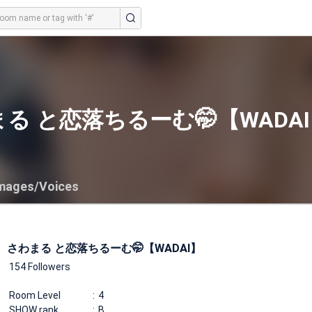
る と恋落ちるーむ🤭【WADA
mages/Voices
さわまる と恋落ちるーむ🤭【WADAI】
154 Followers
Room Level
4
SHOW rank
B