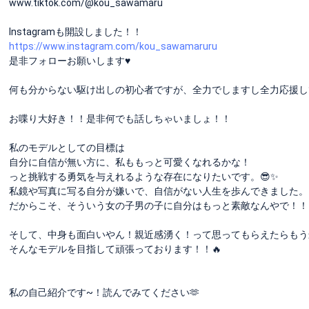
www.tiktok.com/@kou_sawamaru
Instagramも開設しました！！
https://www.instagram.com/kou_sawamaruru
是非フォローお願いします♥️
何も分からない駆け出しの初心者ですが、全力でしますし全力応援し
お喋り大好き！！是非何でも話しちゃいましょ！！
私のモデルとしての目標は
自分に自信が無い方に、私ももっと可愛くなれるかな！
っと挑戦する勇気を与えれるような存在になりたいです。😎✨
私鏡や写真に写る自分が嫌いで、自信がない人生を歩んできました。
だからこそ、そういう女の子男の子に自分はもっと素敵なんやで！！
そして、中身も面白いやん！親近感湧く！って思ってもらえたらもう
そんなモデルを目指して頑張っております！！🔥
私の自己紹介です~！読んでみてください🫶