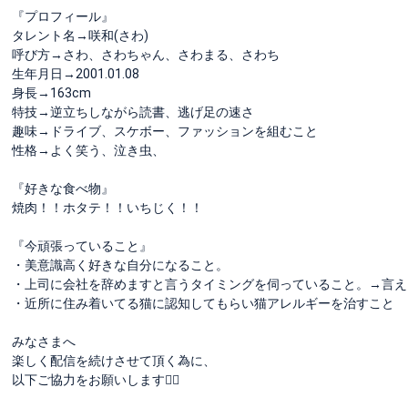
『プロフィール』
タレント名→咲和(さわ)
呼び方→さわ、さわちゃん、さわまる、さわち
生年月日→2001.01.08
身長→163cm
特技→逆立ちしながら読書、逃げ足の速さ
趣味→ドライブ、スケボー、ファッションを組むこと
性格→よく笑う、泣き虫、
『好きな食べ物』
焼肉！！ホタテ！！いちじく！！
『今頑張っていること』
・美意識高く好きな自分になること。
・上司に会社を辞めますと言うタイミングを伺っていること。→言え
・近所に住み着いてる猫に認知してもらい猫アレルギーを治すこと
みなさまへ
楽しく配信を続けさせて頂く為に、
以下ご協力をお願いします🙇‍♀️