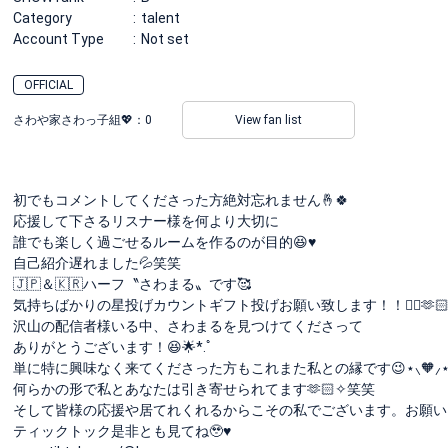
Category
talent
Account Type
Not set
OFFICIAL
さわや家さわっ子組💖：
0
View fan list
初でもコメントしてくださった方絶対忘れません🤞🍀
応援して下さるリスナー様を何より大切に
誰でも楽しく過ごせるルームを作るのが目的😆♥️
自己紹介遅れました💦笑笑
🇯🇵＆🇰🇷ハーフ〝さわまる〟です🥰
気持ちばかりの星投げカウントギフト投げお願い致します！！🙇‍♂️🫶
沢山の配信者様いる中、さわまるを見つけてくださって
ありがとうございます！😆🌟*.ﾟ
単に特に興味なく来てくださった方もこれまた私との縁です😉⋆⸜🧡⸝‍
何らかの形で私とあなたは引き寄せられてます🫶🏻✧︎笑笑
そして皆様の応援や居てれくれるからこその私でございます。お願いします
ティックトック是非とも見てね🥹♥️