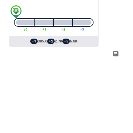
±0
+1
+2
+3
+1
385.0
+2
2.7K
+3
6.8K