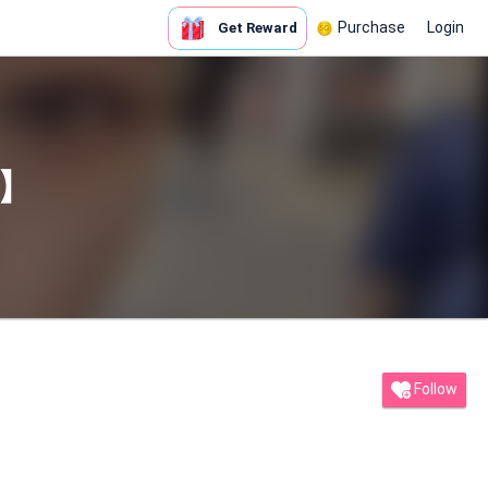
Purchase
Login
Get Reward
I】
Follow