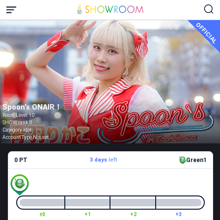
OFFICIAL
Spoon's ONAIR！
Room Level 10
SHOW rank B
Category idol
Account Type Not set
0 PT
3 days
left
Green1
±0
+1
+2
+3