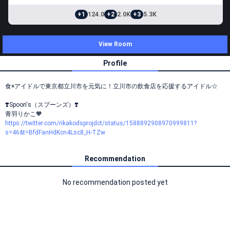
+1
124.0
+2
2.0K
+3
5.3K
View Room
Profile
食×アイドルで東京都立川市を元気に！立川市の飲食店を応援するアイドル☆
❣️Spoon's（スプーンズ）❣️
青羽りかこ🧡
https://twitter.com/rikakodsprojdct/status/1588892908970999811?
s=46&t=BfdFanHdKcn4Lsc8_H-TZw
Recommendation
No recommendation posted yet