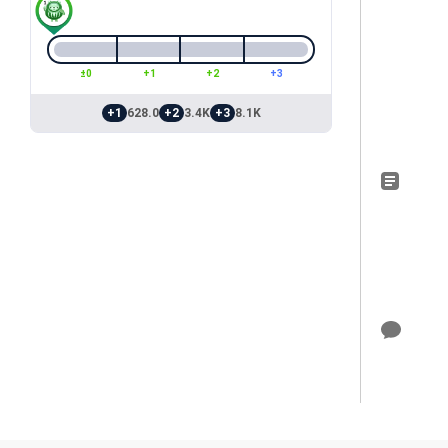
±0
+1
+2
+3
+1
628.0
+2
3.4K
+3
8.1K