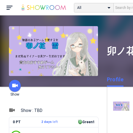
All
卯ノ
Profile
Show
Show : TBD
0 PT
2 days
left
Green1