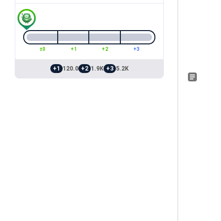
±0
+1
+2
+3
+1
120.0
+2
1.9K
+3
5.2K