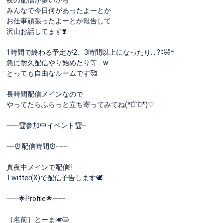
みんなで今日何があったよーとか
お仕事頑張ったよーとか報告して
沢山お話してます❣️
1時間で終わる予定が2、3時間以上になったり....?ꉂ🤣𐤔
急に耐久配信やり始めたり等....w
とっても自由なルームです🥰️
長時間配信メインなので
やってたらふらっと立ち寄ってみてね(*ฅ́˘ฅ̀*)♡
┈┈┈🏆参加中イベント🏆┈
┈┈⏰配信時間⏰┈┈┈
真夜中メインで配信‼️
Twitter(X)で配信予告します🕊
┈┈┈🌟Profile🌟┈┈┈
［名前］とーま🎺🐱