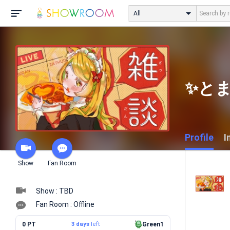
All
✨とま
Profile
I
Show
Fan Room
Show : TBD
Fan Room : Offline
0 PT
3 days
left
Green1