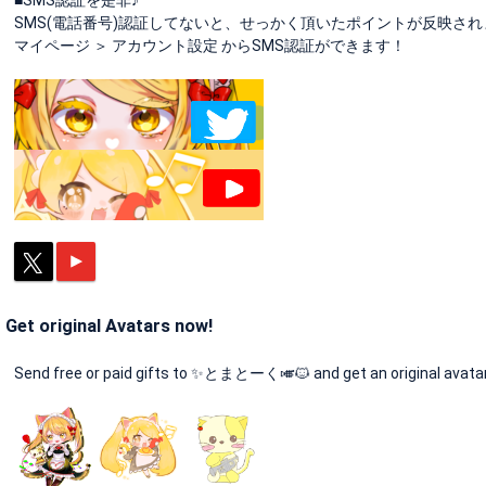
SMS(電話番号)認証してないと、せっかく頂いたポイントが反映され
マイページ ＞ アカウント設定 からSMS認証ができます！
Get original Avatars now!
Send free or paid gifts to ✨とまとーく🎺🐱 and get an original avatar