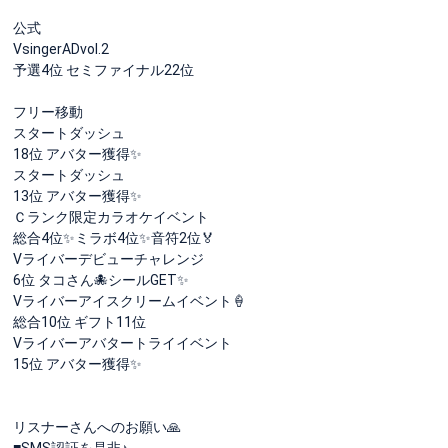
公式
VsingerADvol.2
予選4位 セミファイナル22位
フリー移動
スタートダッシュ
18位 アバター獲得✨
スタートダッシュ
13位 アバター獲得✨
Ｃランク限定カラオケイベント
総合4位✨ミラボ4位✨音符2位🏅
Vライバーデビューチャレンジ
6位 タコさん🐙シールGET✨
Vライバーアイスクリームイベント🍦
総合10位 ギフト11位
Vライバーアバタートライイベント
15位 アバター獲得✨
リスナーさんへのお願い🙏
■SMS認証を是非♪