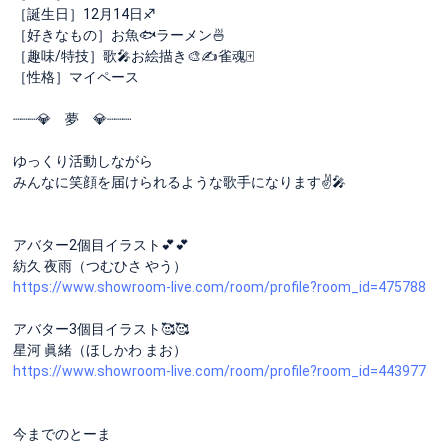
［誕生日］12月14日♐
［好きなもの］お魚🐟ラーメン🍜
［趣味/特技］歌🎤お絵描き🎨✍雀魂🀄
［性格］マイペース
┈┈┈💎 夢 💎┈┈┈
ゆっくり活動しながら
みんなに笑顔を届けられるような歌手になります✌️🎤
アバター2個目イラスト💕︎💕︎︎
紡久 夜雨（つむひさ やう）
https://www.showroom-live.com/room/profile?room_id=475788
アバター3個目イラスト🥰️🥰️
星河 眞緒（ほしかわ まお）
https://www.showroom-live.com/room/profile?room_id=443977
今までのとーま