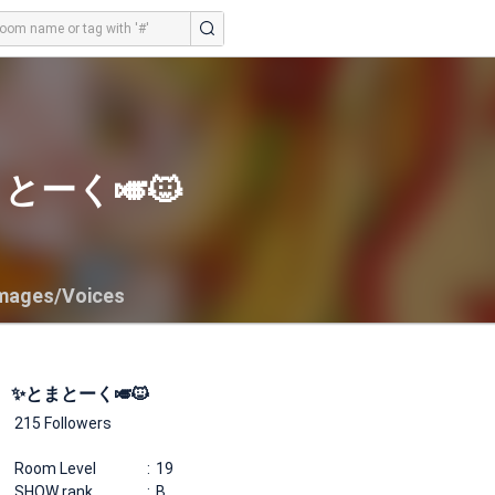
とーく🎺🐱
mages/Voices
✨とまとーく🎺🐱
215 Followers
Room Level
19
SHOW rank
B