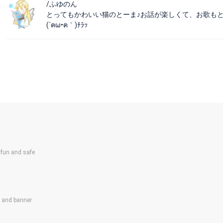
/ふゆのん
とってもかわいい猫のとーま♪お話が楽しくて、お歌も
(´ฅω•ฅ｀)ﾁﾗｯ
un and safe
s and banner