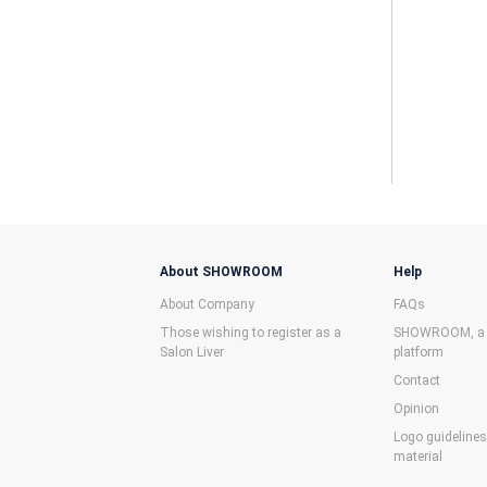
About SHOWROOM
Help
About Company
FAQs
Those wishing to register as a
SHOWROOM, a f
Salon Liver
platform
Contact
Opinion
Logo guideline
material