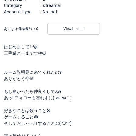
Category
streamer
Account Type
Not set
あにまる集会🐈🐾：
0
View fan list
はじめまして✨😺
三毛猫とーまです🎺🐱
ルーム説明見に来てくれたの❓
ありがとう🥺🫶
もし良かったら仲良くしてね♥️
あっ‼️フォローも忘れずに(´ฅω•ฅ｀)
好きなことは歌うこと🎤
ゲームすること🎮
そしておしゃべりすることꉂꉂ(ᵔᗜᵔ*)
夜の配信が多いから