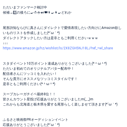
ただいまファンマーク検討中
候補→7️⃣の後ろに🍳🍅🍚🍛🍽👨‍🍳👩‍🍳どれか
尾形詩知ならびに真さんにダイレクトで愛情表現したい方向けにAmazon欲し
いものリストを作成しました(*´ω｀*)
ダイレクトアタックしたい方は是非ともご利用くださいｗｗｗ
↓↓↓
https://www.amazon.jp/hz/wishlist/ls/2X8ZGH5NJ18LJ?ref_=wl_share
スタダイベント10万ポイント達成ありがとうございました(*＾ω＾*)
ただいま初めてのオリジナルアバター配布中！
配信者さんにツッコミを入れたい！
そんな貴方にオススメなツッコミスタイルです！
是非ともご利用ください(*＾ω＾*)
スープカレーガチイベ最終8位！！
皆さんカウント星投げ応援ありがとうございましたm(_ _)m
これからも北海道と栃木県を愛する尾形らしく楽しませて頂きます(*´ω｀*)
ふるさと映画祭PRオーディションイベント
応援ありがとうございました(*´ω｀*)