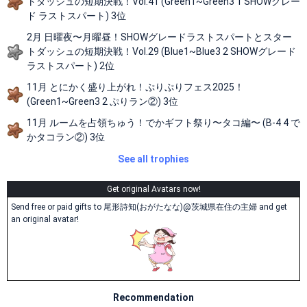
トダッシュの短期決戦！Vol.41 (Green1~Green3 1 SHOWグレー
ド ラストスパート) 3位
2月 日曜夜〜月曜昼！SHOWグレードラストスパートとスター
トダッシュの短期決戦！Vol.29 (Blue1~Blue3 2 SHOWグレード
ラストスパート) 2位
11月 とにかく盛り上がれ！ぷりぷりフェス2025！
(Green1~Green3 2 ぷりラン②) 3位
11月 ルームを占領ちゅう！でかギフト祭り〜タコ編〜 (B-4 4 で
かタコラン②) 3位
See all trophies
Get original Avatars now!
Send free or paid gifts to 尾形詩知(おがたなな)@茨城県在住の主婦 and get
an original avatar!
Recommendation