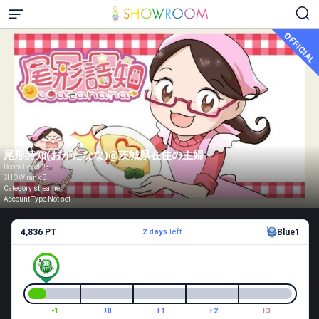
OFFICIAL
尾形詩知(おがたなな)@茨城県在住の主婦
Room Level 23
SHOW rank B
Category streamer
Account Type Not set
4,836 PT
2 days
left
Blue1
-1
±0
+1
+2
+3