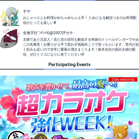
すや
おしゃべりとお料理がめちゃめちゃ上手！ ためになる解説つきのお料理配
信がとっても楽しい❣️
全無芋(ｾﾞﾝﾅｼｲﾓ)@200万Pガチ
主婦であり元芸人！見た目の目印も酷似する奇跡のドッペルゲンガーでやみ
この先輩笑！お喋りが上手で思わず画面向こうで笑っちゃいます。世代が近
く好みも近いので非常に愛着が湧きまくります！栃木在住の面白主婦の配
信、ぜひトリコになりに来てください🤣
Participating Events
2 day remaining