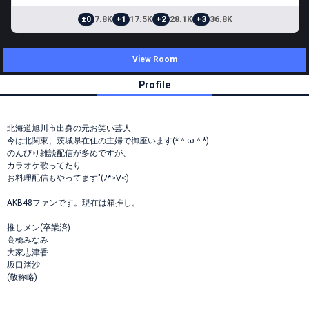
±0
7.8K
+1
17.5K
+2
28.1K
+3
36.8K
View Room
Profile
北海道旭川市出身の元お笑い芸人
今は北関東、茨城県在住の主婦で御座います(*＾ω＾*)
のんびり雑談配信が多めですが、
カラオケ歌ってたり
お料理配信もやってます"(ﾉ*>∀<)
AKB48ファンです。現在は箱推し。
推しメン(卒業済)
高橋みなみ
大家志津香
坂口渚沙
(敬称略)