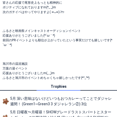
皆さんの応援で尾形史上もっとも精神的に
ポジティブになれておりますm(*_ _)m
次のガチイベはやってやりますよ( ≖ᴗ≖​)ﾆﾔｯ
ふるさと映画祭メインキャストオーディションイベント
応援ありがとうございました(*´ω｀*)
前回のPRイベントよりも順位が上がっていたという事実だけでも嬉しいです(*
´ω｀*)
旭川市の温浴施設
万葉の湯イベント
応援ありがとうございましたm(_ _)m
ふるさと旭川市のイベントめちゃくちゃ嬉しかったです(*^_^*)
Trophies
5月 深い意味はないけどいつもおつカレーってことでダジャレ
週間！ (Green1~Green3 3 ダジャレラン②) 3位
5月 日曜夜〜月曜昼！SHOWグレードラストスパートとスター