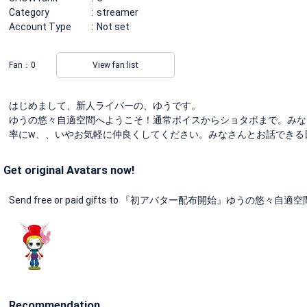
Category
streamer
Account Type
Not set
Fan：
0
View fan list
はじめまして、新人ライバーの、ゆうです。
ゆうの悠々自適空間へようこそ！通常ボイスからショタボまで。みな
率にw、、いやお気軽に仲良くしてください。みなさんとお話できる日を
Get original Avatars now!
Send free or paid gifts to 『初アバター配布開始』ゆうの悠々自適空間 and g
Recommendation