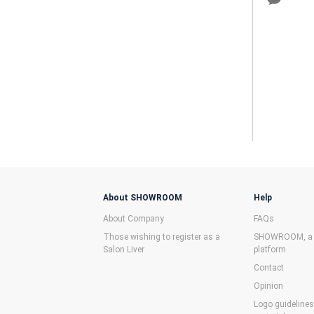
About SHOWROOM
Help
About Company
FAQs
Those wishing to register as a
SHOWROOM, a f
Salon Liver
platform
Contact
Opinion
Logo guideline