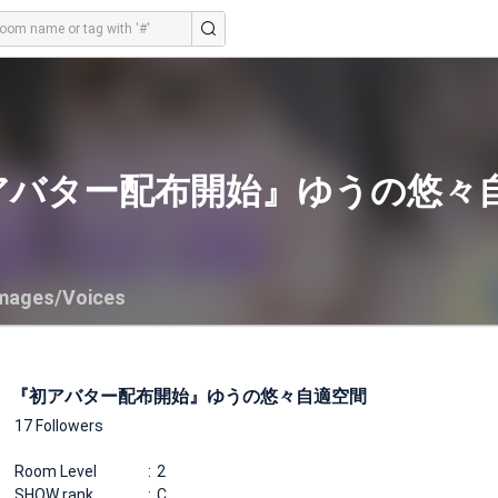
アバター配布開始』ゆうの悠々
mages/Voices
『初アバター配布開始』ゆうの悠々自適空間
17 Followers
Room Level
2
SHOW rank
C