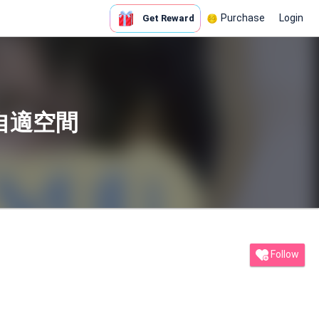
Purchase
Login
Get Reward
自適空間
Follow