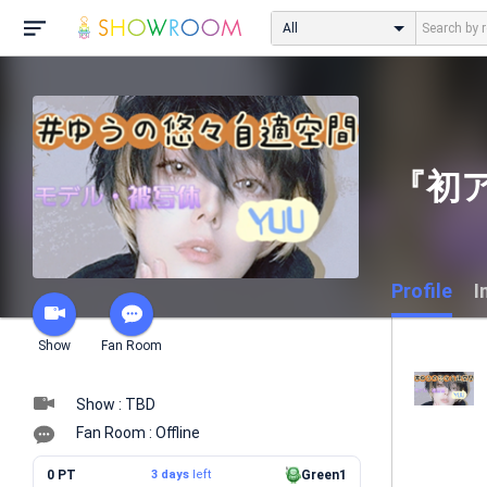
All
『初
Profile
I
Show
Fan Room
Show : TBD
Fan Room : Offline
0 PT
3 days
left
Green1