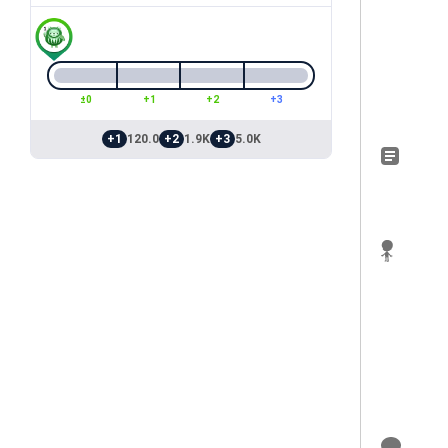
±0
+1
+2
+3
+1
120.0
+2
1.9K
+3
5.0K