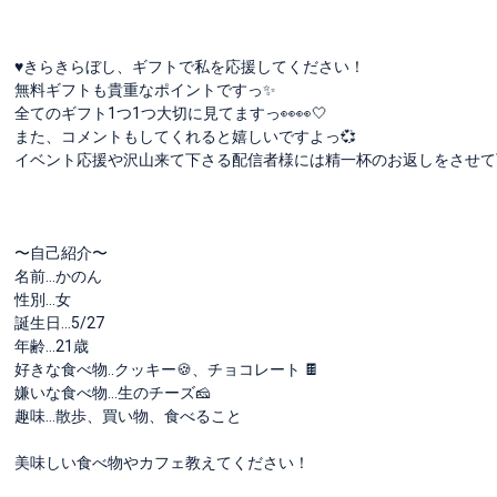
♥きらきらぼし、ギフトで私を応援してください！
無料ギフトも貴重なポイントですっ✨
全てのギフト1つ1つ大切に見てますっ👀👀🤍
また、コメントもしてくれると嬉しいですよっ💞
イベント応援や沢山来て下さる配信者様には精一杯のお返しをさせて下さい
〜自己紹介〜
名前…かのん
性別…女
誕生日…5/27
年齢...21歳
好きな食べ物..クッキー🍪、チョコレート 🍫
嫌いな食べ物…生のチーズ🧀
趣味...散歩、買い物、食べること
美味しい食べ物やカフェ教えてください！