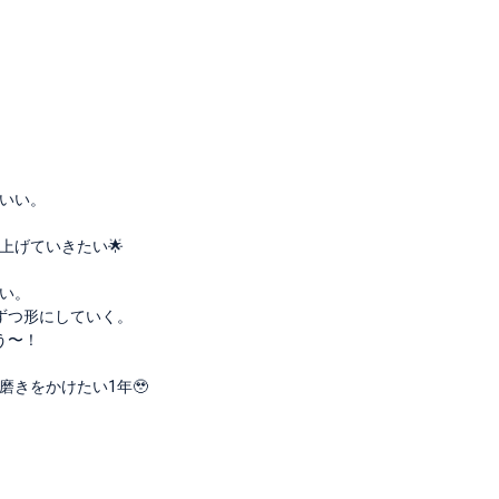
いい。
上げていきたい🌟
い。
つずつ形にしていく。
う〜！
きをかけたい1年🥹