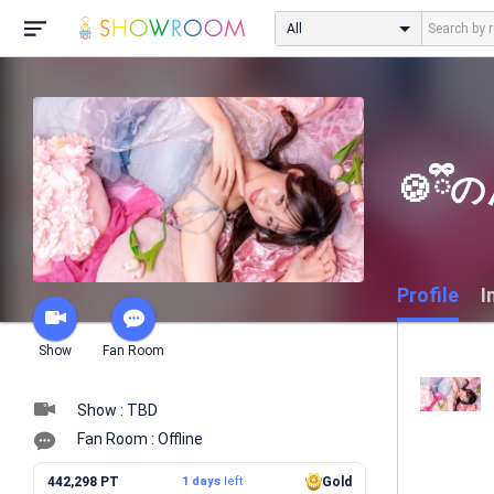
All
🍪ྀི
Profile
I
Show
Fan Room
Show : TBD
Fan Room : Offline
442,298 PT
1 days
left
Gold