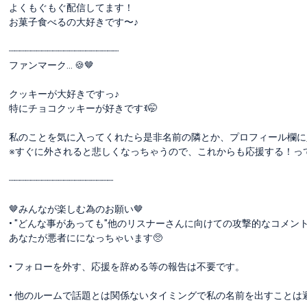
よくもぐもぐ配信してます！
お菓子食べるの大好きです〜♪
┈┈┈┈┈┈┈┈┈┈┈┈┈┈┈┈┈┈┈┈
ファンマーク... 🍪🤎
クッキーが大好きですっ♪
特にチョコクッキーが好きですꉂ🤭
私のことを気に入ってくれたら是非名前の隣とか、プロフィール欄に
※すぐに外されると悲しくなっちゃうので、これからも応援する！って
┈┈┈┈┈┈┈┈┈┈┈┈┈┈┈┈┈┈┈
🤎みんなが楽しむ為のお願い🤎
• "どんな事があっても"他のリスナーさんに向けての攻撃的なコメ
あなたが悪者にになっちゃいます🥺
• フォローを外す、応援を辞める等の報告は不要です。
• 他のルームで話題とは関係ないタイミングで私の名前を出すことは