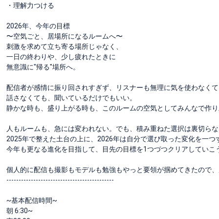
・理解力つける
2026年、今年の目標
〜空気ごと、居場所になるルームへ〜
刺激を求めて立ち寄る場所じゃなく、
一日の終わりや、少し疲れたときに
無意識に"帰る"場所へ。
配信者が感情に振り回されすぎず、リスナーも無理に気を使わなくて
話さなくても、聞いているだけでもいい。
静かな時も、盛り上がる時も、このルームの空気としてみんなで作り
人もルームも、急には変われない。でも、積み重ねた選択は裏切らな
2025年で整えた土台の上に、2026年は自分で選び取った変化を一
今年も更なる進化を目指して、目先の目標を1つづつクリアしていこ
個人的に配信も撮影もモデルも勉強もやっと要領が掴めてきたので、磨
--------------------------------------------
~基本配信時間~
朝 6:30~