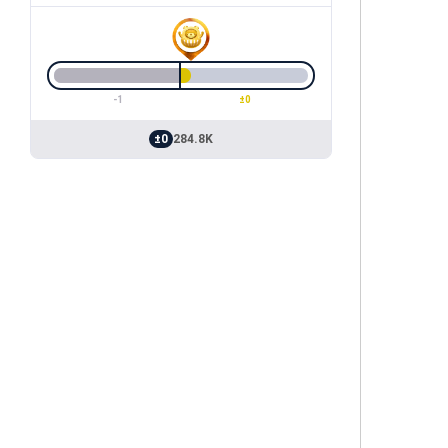
-1
±0
±0
284.8K