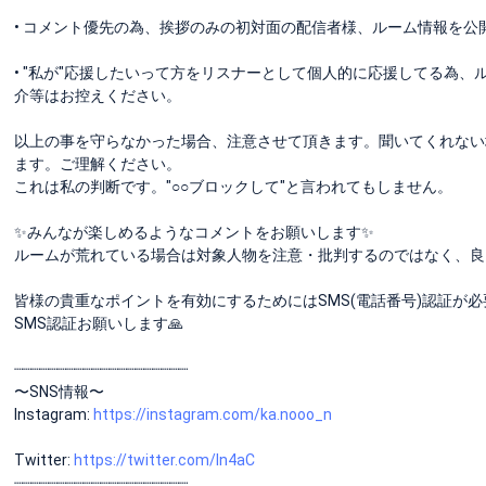
• コメント優先の為、挨拶のみの初対面の配信者様、ルーム情報を
• "私が"応援したいって方をリスナーとして個人的に応援してる為、
介等はお控えください。
以上の事を守らなかった場合、注意させて頂きます。聞いてくれない
ます。ご理解ください。
これは私の判断です。"○○ブロックして"と言われてもしません。
✨️みんなが楽しめるようなコメントをお願いします✨️
ルームが荒れている場合は対象人物を注意・批判するのではなく、良
皆様の貴重なポイントを有効にするためにはSMS(電話番号)認証が
SMS認証お願いします🙏
┈┈┈┈┈┈┈┈┈┈┈┈┈┈┈┈┈┈┈┈
〜SNS情報〜
Instagram:
https://instagram.com/ka.nooo_n
Twitter:
https://twitter.com/In4aC
┈┈┈┈┈┈┈┈┈┈┈┈┈┈┈┈┈┈┈┈