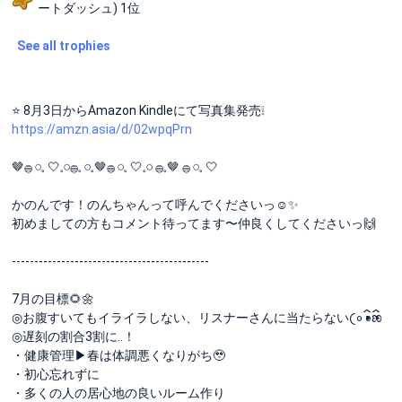
ートダッシュ) 1位
See all trophies
⭐️ 8月3日からAmazon Kindleにて写真集発売❕
https://amzn.asia/d/02wpqPrn
🤎𓐍 𓏸𓈒 🤍𓈒𓏸𓐍‪𓈒 𓏸𓈒🤎𓐍 𓏸𓈒 🤍𓈒𓏸 𓐍𓈒🤎 𓐍 𓏸𓈒 🤍
かのんです！のんちゃんって呼んでください‪っ☺️✨
初めましての方もコメント待ってます〜仲良くしてくださいっ🙌
--------------------------------------------
7月の目標🌻🌼
◎お腹すいてもイライラしない、リスナーさんに当たらない𛰙᭜𖫴𖫰𖫱𖫳𖫲𖫲𖫳𖫴𖫰𖫱꛰ ᭜𖫴𖫰𖫱𖫳𖫲𖫲𖫳𖫴𖫰𖫱꛰ಣ
◎遅刻の割合3割に..！
・健康管理▶︎春は体調悪くなりがち🥹
・初心忘れずに
・多くの人の居心地の良いルーム作り