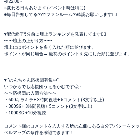
夜22:00~
※変わる日もあります (イベント時は特に)
※毎日告知してるのでファンルームの確認お願いします🙇‍♀️
♥配信終了5分前に壇上ランキングを発表してます🙋‍♀️
〜〜壇上の上がり方〜〜
壇上にはポイントを多く入れた順に並びます。
ポイントが同じ場合→ 最初のポイントを先にした順に並びます。
♥ "のんちゃん応援団募集中"
いつからでも応援団うぇるかむです😉 ̖́-
〜〜応援団の入団方法〜〜
・600キラキラ+ 3時間視聴+ 5コメント(3文字以上)
・300SG+ 3時間視聴+ 5コメント(3文字以上)
・1000SG +10分視聴
コメント欄のコメントを入力する所の左側にある自分アバターをタッ
ベルアップの条件を確認できます！