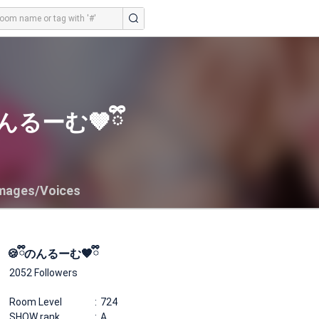
のんるーむ🤎ྀི
mages/Voices
🍪ྀིのんるーむ🤎ྀི
2052 Followers
Room Level
724
SHOW rank
A