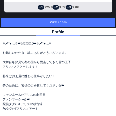
+1
725.0
+2
3.7K
+3
9.0K
View Room
Profile
❄.•*¨♥•.¸¸☃👑ⓝⓞⓐⓗ👑☃.•*¨♥•.¸¸❄
お越しいただき、誠にありがとうございます。
大舞台を夢見て冬の国から脱走してきた雪の王子
アリス･ノアと申します！
将来はお芝居に携わる仕事がしたい！
夢のために、皆様の力を貸してください⛄️👑
ファンネーム↣アリスの劇団員
ファンマーク↣⛄️👑
配信タグ↣＃アリスの稽古場
FAタグ↣#アリスノアート