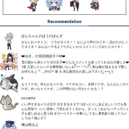
Recommendation
ぽんちゃんのほうのぽんず
おもしれーオトコ。 ツラがヨイネ！！ なにより声がヨイネ！ 話がたのしく
てヨイネ！ みんなハマるよ？たのしいからコメントしてみたらヨイネ！
❤️ゆき。の笑顔雑談Ｒ♾M❤️
雪の国から来たイケボの王子👑どんなコメントも拾ってくれる心の優しさ❤️
1度 入室したらハマる事間違いなし໒꒰ྀི∩˃ ᵕ ˂∩꒱ྀི১ 歌は喉が温まるまで暫し
お待ちを_( ˙꒳​˙ _ )ﾁｮｺﾝ♡ 最 ＆ 高な配信をお楽しみ下さい(ᐡ ̳>𖥦< ̳ᐡ)
a
もうイケボ。何もかもイケボ。イケボセコい。全部イケボ。なんなんこのイ
ケボ。めっちゃイケボ。この声聞かない方がいいかも！？
no name
いい声すぎるイケボ王子 古すぎるネタでつぼったりし合えるしいつでも色
んな意味で（いい意味）で笑わせてくるから、きっとこれからハマっていく
子も楽しめると思う👍 すげーリスナー大事にしてるし勇気振り絞ってコメ
してみ？飛ぶぞ？
俺は眠るよ