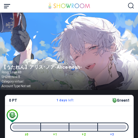
【うたれん】アリス･ノア‐Alice noah-
Room Level 48
SHOW rank B
Category virtual
Account Type Not set
0 PT
1 days
left
Green1
±0
+1
+2
+3