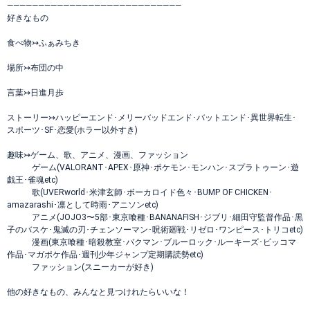
――――――――――――――――――――――――――――
好きなもの
食べ物↣ふぁみちき
場所↣布団の中
言葉↣日進月歩
ストーリー↣ハッピーエンド･メリーバッドエンド･バットエンド･異世界転生･
スポーツ･SF･恋愛(ホラー以外すき)
趣味↣ゲーム、歌、アニメ、漫画、ファッション
ゲーム(VALORANT･APEX･原神･ポケモン･モンハン･スプラトゥーン･遊
戯王･雀魂etc)
歌(UVERworld･米津玄師･ボーカロイド色々･BUMP OF CHICKEN･
amazarashi･凛として時雨･アニソンetc)
アニメ(JOJO3〜5部･東京喰種･BANANAFISH･ジブリ･細田守監督作品･黒
子のバスケ･鬼滅の刃･チェンソーマン･呪術廻戦･リゼロ･ワンピース･トリコetc)
漫画(東京喰種･暗殺教室･バクマン･ブルーロック･ルーキーズ･ピッコマ
作品･マガポケ作品･週刊少年ジャンプ定期購読勢etc)
ファッション(スニーカーが好き)
他の好きなもの、みんなと見つけれたらいいな！