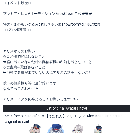
↓↓イベント履歴↓↓
プレミアム個人VオーディションSnowCrown/1位👑👑👑
特大くまのぬいぐるみgetしちゃいまshowroomVol.100/32位
↑↑↑アバ権獲得↑↑↑
――――――――――――――――――――――――――――
アリスからのお願い
⛄️コメ欄で喧嘩しないこと
👑話に出ていない他枠の配信者様の名前を出さないこと
⛄️伝書鳩を飛ばさないこと
👑他枠で名前が出ていないのにアリスの話をしないこと
僕への無茶振り等は全部拾います！
なんでもござれ-⁽ -´꒳`⁾-
アリス・ノアを何卒よろしくお願いします-`📢⋆
Get original Avatars now!
Send free or paid gifts to 【うたれん】アリス･ノア‐Alice noah- and get an
original avatar!