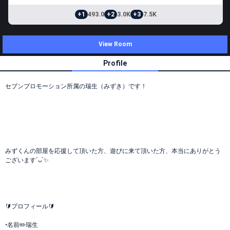
+1
493.0
+2
3.0K
+3
7.5K
View Room
Profile
セブンプロモーション所属の瑞生（みずき）です！
みずくんの部屋を応援して頂いた方、遊びに来て頂いた方、本当にありがとう
ございます´ᴗ`✨️
🔰プロフィール🔰
•名前✏️瑞生