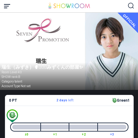
OFFICIAL
瑞生（みずき）🥊🤸‍♂️✨みずくんの部屋✨
Room Level 40
SHOW rank B
Category talent
Account Type Not set
0 PT
2 days
left
Green1
±0
+1
+2
+3