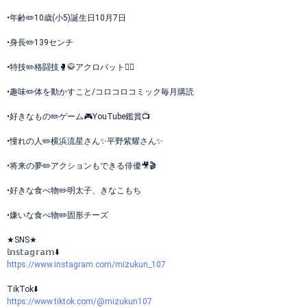
•年齢✏️10歳(小5)誕生日10月7日
•身長✏️139センチ
•特技✏️格闘技🥊🥋アクロバット🤸‍♂️
•趣味✏️体を動かすこと/コロコロコミック毎月購読
•好きなもの✏️ゲーム🎮️YouTube鑑賞📺️
•憧れの人✏️横浜流星さん✨平野紫耀さん✨
•将来の夢✏️アクションもできる俳優🎥🎬️
•好きな食べ物✏️明太子、きなこもち
•嫌いな食べ物✏️固形チーズ
★SNS★
𝕝𝕟𝕤𝕥𝕒𝕘𝕣𝕒𝕞⬇️
https://www.instagram.com/mizukun_107
TikTok⬇️
https://www.tiktok.com/@mizukun107