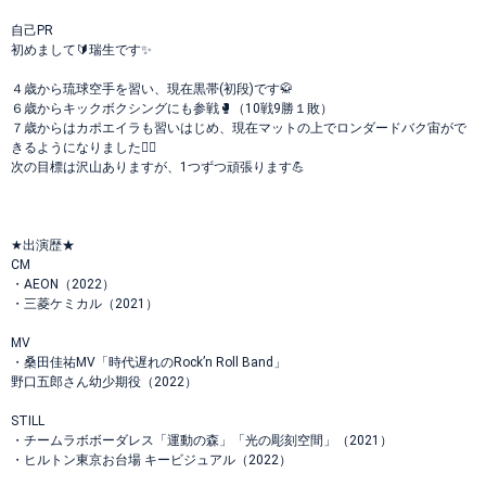
自己PR
初めまして🔰瑞生です✨
４歳から琉球空手を習い、現在黒帯(初段)です🥋
６歳からキックボクシングにも参戦🥊（10戦9勝１敗）
７歳からはカポエイラも習いはじめ、現在マットの上でロンダードバク宙がで
きるようになりました🤸‍♂️
次の目標は沢山ありますが、1つずつ頑張ります💪
★出演歴★
CM
・AEON（2022）
・三菱ケミカル（2021）
MV
・桑田佳祐MV「時代遅れのRock’n Roll Band」
野口五郎さん幼少期役（2022）
STILL
・チームラボボーダレス「運動の森」「光の彫刻空間」（2021）
・ヒルトン東京お台場 キービジュアル（2022）