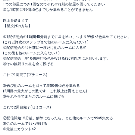
1つの部屋につき1回なのでそれぞれ別の部屋を回ってください
星は1時間に99個×5色までしか集めることができません
以上を踏まえて
【星投げの方法】
①1配信開始の1時間45分前までに星をMax、つまり99個×5色集めてください。
(これ以降次のステップまで他のルームに入らない！)
②配信開始の45分前に一度だけ他のルームに入る※1
(この後も他のルームに入らない！)
③配信開始 星10個連打×5色を投げる(30秒以内にお願いします。
④その後残りの星を全て投げる
これで1周完了(プチコース)
⑤再び他のルームを回って星80個×5色を集める
(2周目の最大がこの数です、これ以上は貰えません)
⑥それを全てまたこのルームに投げる
これで2周目完了(セミコース)
⑦配信開始15分後、解除になったら、また他のルームで99×5集める
⑧このルームで99×5投げる
⑨最後にカウント※2