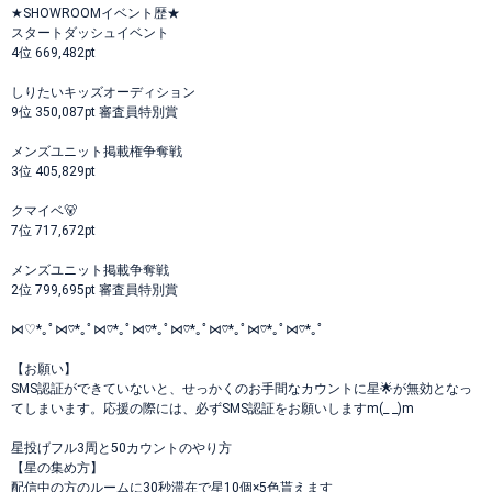
★SHOWROOMイベント歴★
スタートダッシュイベント
4位 669,482pt
しりたいキッズオーディション
9位 350,087pt 審査員特別賞
メンズユニット掲載権争奪戦
3位 405,829pt
クマイベ🐻
7位 717,672pt
メンズユニット掲載争奪戦
2位 799,695pt 審査員特別賞
⋈♡*｡ﾟ⋈♡*｡ﾟ⋈♡*｡ﾟ⋈♡*｡ﾟ⋈♡*｡ﾟ⋈♡*｡ﾟ⋈♡*｡ﾟ⋈♡*｡ﾟ
【お願い】
SMS認証ができていないと、せっかくのお手間なカウントに星🌟が無効となっ
てしまいます。応援の際には、必ずSMS認証をお願いしますm(_ _)m
星投げフル3周と50カウントのやり方
【星の集め方】
配信中の方のルームに30秒滞在で星10個×5色貰えます