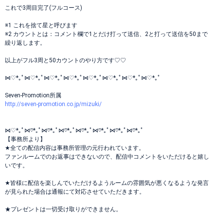
これで3周目完了(フルコース)
※1 これを捨て星と呼びます
※2 カウントとは：コメント欄で1とだけ打って送信、2と打って送信を50まで
繰り返します。
以上がフル3周と50カウントのやり方です♡♡
⋈♡*｡ﾟ⋈♡*｡ﾟ⋈♡*｡ﾟ⋈♡*｡ﾟ⋈♡*｡ﾟ⋈♡*｡ﾟ⋈♡*｡ﾟ⋈♡*｡ﾟ
Seven-Promotion所属
http://seven-promotion.co.jp/mizuki/
⋈♡*｡ﾟ⋈♡*｡ﾟ⋈♡*｡ﾟ⋈♡*｡ﾟ⋈♡*｡ﾟ⋈♡*｡ﾟ⋈♡*｡ﾟ⋈♡*｡ﾟ
【事務所より】
★全ての配信内容は事務所管理の元行われています。
ファンルームでのお返事はできないので、配信中コメントをいただけると嬉し
いです。
★皆様に配信を楽しんでいただけるようルームの雰囲気が悪くなるような発言
が見られた場合は通報にて対応させていただきます。
★プレゼントは一切受け取りができません。