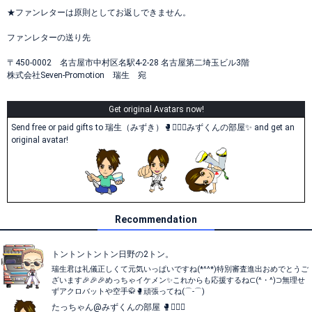
★ファンレターは原則としてお返しできません。
ファンレターの送り先
〒450-0002 名古屋市中村区名駅4-2-28 名古屋第二埼玉ビル3階
株式会社Seven-Promotion 瑞生 宛
Get original Avatars now!
Send free or paid gifts to 瑞生（みずき）🥊🤸‍♂️✨みずくんの部屋✨ and get an
original avatar!
Recommendation
トントントントン日野の2トン。
瑞生君は礼儀正しくて元気いっぱいですね(*^^*)特別審査進出おめでとうご
ざいます🎉🎉🎉めっちゃイケメン✨これからも応援するね⊂(^・^)⊃無理せ
ずアクロバットや空手🥋🥊頑張ってね(⌒-⌒)
たっちゃん@みずくんの部屋 🥊🤸‍♂️✨