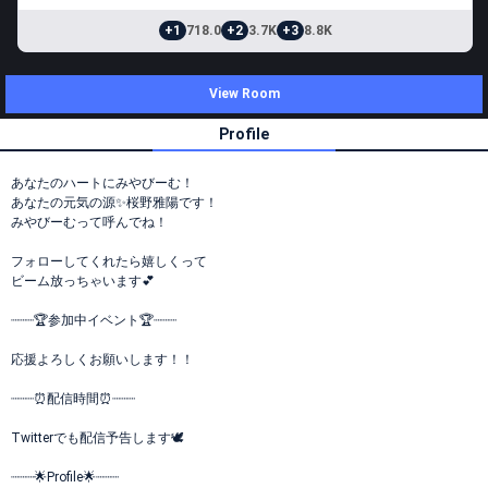
+1
718.0
+2
3.7K
+3
8.8K
View Room
Profile
あなたのハートにみやびーむ！
あなたの元気の源✨桜野雅陽です！
みやびーむって呼んでね！
フォローしてくれたら嬉しくって
ビーム放っちゃいます💕
┈┈┈🏆参加中イベント🏆┈┈┈
応援よろしくお願いします！！
┈┈┈⏰配信時間⏰┈┈┈
Twitterでも配信予告します🕊
┈┈┈🌟Profile🌟┈┈┈