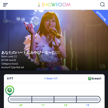
OFFICIAL
あなたのハートにみやびーるーむ🧚‍♀️
Room Level 22
SHOW rank B
Category music
Account Type Not set
0 PT
1 days
left
Green1
±0
+1
+2
+3