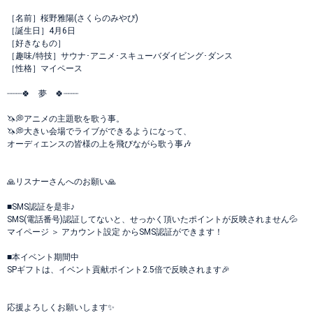
［名前］桜野雅陽(さくらのみやび)
［誕生日］4月6日
［好きなもの］
［趣味/特技］サウナ･アニメ･スキューバダイビング･ダンス
［性格］マイペース
┈┈┈🍀 夢 🍀┈┈┈
🦄💭アニメの主題歌を歌う事。
🦄💭大きい会場でライブができるようになって、
オーディエンスの皆様の上を飛びながら歌う事🎶
🙏リスナーさんへのお願い🙏
■SMS認証を是非♪
SMS(電話番号)認証してないと、せっかく頂いたポイントが反映されません💦
マイページ ＞ アカウント設定 からSMS認証ができます！
■本イベント期間中
SPギフトは、イベント貢献ポイント2.5倍で反映されます🎉
応援よろしくお願いします✨