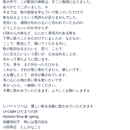
私の中で、この配信の体験は、すごく勉強になりました。
ありがとうございました。☺️
今までは、歌の技術を学んでいて歌っていただけで、
歌を伝えようという気持ちが足りませんでした。
先生にも、感情が伝わらないと言われていたものの、
どうしたらいいのか分からず、
LiSAさんの炎など、とにかく表現力のある歌を
丁寧に歌うことを心がけていましたが、なかなか。
ここで、配信して、聴いてくださる方に、
歌の歌詞を伝えたいと 思う ことで、
人に伝えたいという思いが、心を込めることが、
分かって来たように思います。
でも、多分、まだ分かっただけかも。
これから、それが形に表れてきたら、嬉しいです。
人を癒したくて、自分が癒されています。
耳に心に心地の良い歌を歌いたいです。
良かったら、一曲聴いてください。
大事に歌わせていただきます。よろしくお願いします☺️
レパートリーは、優しい歌を全般に歌わせていただきます。
Le Cople ひだまりの詩
Hysteric Blue 春 spring
加藤登紀子 時には昔の話を
小田和正 たしかなこと