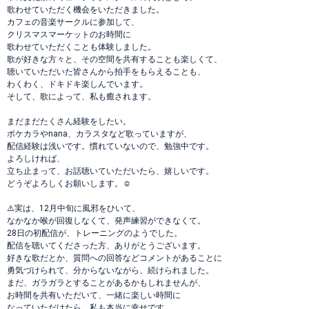
歌わせていただく機会をいただきました。
カフェの音楽サークルに参加して、
クリスマスマーケットのお時間に
歌わせていただくことも体験しました。
歌が好きな方々と、その空間を共有することも楽しくて、
聴いていただいた皆さんから拍手をもらえることも、
わくわく、ドキドキ楽しんでいます。
そして、歌によって、私も癒されます。
まだまだたくさん経験をしたい。
ポケカラやnana、カラスタなど歌っていますが、
配信経験は浅いです。慣れていないので、勉強中です。
よろしければ、
立ち止まって、お話聴いていただいたら、嬉しいです。
どうぞよろしくお願いします。☺️
⚠️実は、12月中旬に風邪をひいて、
なかなか喉が回復しなくて、発声練習ができなくて。
28日の初配信が、トレーニングのようでした。
配信を聴いてくださった方、ありがとうございます。
好きな歌だとか、質問への回答などコメントがあることに
勇気づけられて、分からないながら、続けられました。
まだ、ガラガラとすることがあるかもしれませんが、
お時間を共有いただいて、一緒に楽しい時間に
なっていただけたら、私も本当に幸せです。