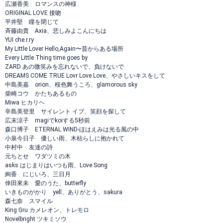
広瀬香美 ロマンスの神様
ORIGINAL LOVE 接吻
平井堅 瞳を閉じて
斉藤由貴 Axia、悲しみよこんにちは
YUI che.r.ry
My Little Lover Hello,Again〜昔からある場所
Every Little Thing time goes by
ZARD あの微笑みを忘れないで、負けないで
DREAMS COME TRUE Lovr Love Love、やさしいキスをして
中島美嘉 orion、桜色舞うころ、glamorous sky
柴崎コウ かたちあるもの
Miwa ヒカリヘ
辛島美登里 サイレント イブ、笑顔を探して
広末涼子 magiでkoiする5秒前
森口博子 ETERNAL WIND-ほはえみは光る風の中
小泉今日子 優しい雨、木枯らしに抱かれて
中村中 友達の詩
元ちとせ ワダツミの木
asks はじまりはいつも雨、Love Song
絢香 にじいろ、三日月
倖田來未 愛のうた、butterfly
いきものがかり yell、ありがとう、sakura
森七奈 スマイル
King Gru カメレオン、トレモロ
Novelbright ツキミソウ