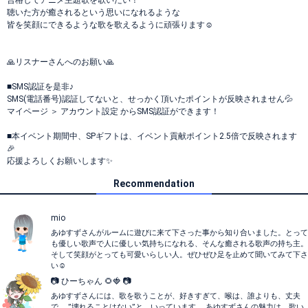
合格してアニメ主題歌を歌いたい！
聴いた方が癒されるという思いになれるような
皆を笑顔にできるような歌を歌えるように頑張ります☺
🙏リスナーさんへのお願い🙏
■SMS認証を是非♪
SMS(電話番号)認証してないと、せっかく頂いたポイントが反映されません💦
マイページ ＞ アカウント設定 からSMS認証ができます！
■本イベント期間中、SPギフトは、イベント貢献ポイント2.5倍で反映されます
🎉
応援よろしくお願いします✨
Recommendation
mio
あゆすずさんがルームに遊びに来て下さった事から知り合いました。とって
も優しい歌声で人に優しい気持ちになれる、そんな癒される歌声の持ち主。
そして笑顔がとっても可愛いらしい人。ぜひぜひ足を止めて聞いてみて下さ
い☺️
📷 ひーちゃん 🌻🍓 📷
あゆすずさんには、歌を歌うことが、好きすぎて、喉は、誰よりも、丈夫
で、 ”壊れることはない”と、いっています、 あゆすずさんの魅力は、歌い