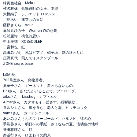
緑黄色社会 Mela！
椎名林檎 歌舞伎町の女王、本能
大橋純子 シルエット ロマンス
川島あい 旅立ちの日に
藤原さくら soup
薬師丸ひろ子 Woman Wの悲劇
松浦亜弥 桃色片思い
中山美穂 ROSECOLER
二宮和也 虹
高田みづえ 私はピアノ、硝子坂、愛の終わりに
庄野真代 飛んでイスタンブール
ZONE secret base
LiSA 炎、
703号室さん 偽物勇者、
奥華子さん ガーネット、変わらないもの、
Uruさん あなたがいることで、プロローグ、
aikoさん kisshug、カブトムシ、
Aimerさん カタオモイ、茜さす、残響散歌、
ヨルシカさん 風を食む、老人と海、ヒッチコック
yamaさん カーテンコール、
あいみょんさんのマリーゴールド、ハルノヒ、裸の心
手嶌葵さん 明日への手紙、さよならの夏、瑠璃色の地球
菅田将暉さん 虹
秦基行さん ひまわりの約束