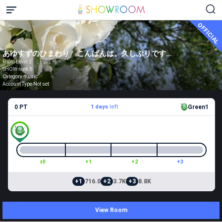
OFFICIAL
あゆすずのひまわり こんばんは。久しぶりです。☺️
Room Level 2
SHOW rank B
Category music
Account Type Not set
0 PT
1 days
left
Green1
±0
+1
+2
+3
+1
716.0
+2
3.7K
+3
8.8K
View Room