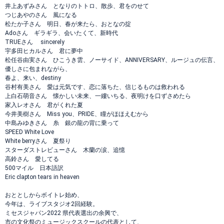
井上あずみさん となりのトトロ、散歩、君をのせて
つじあやのさん 風になる
松たか子さん 明日、春が来たら、おとなの掟
Adoさん ギラギラ、会いたくて、新時代
TRUEさん sincerely
宇多田ヒカルさん 君に夢中
松任谷由実さん ひこうき雲、ノーサイド、ANNIVERSARY、ルージュの伝言、
優しさに包まれながら、
春よ、来い、destiny
谷村有美さん 愛は元気です、恋に落ちた、信じるものは救われる
上白石萌音さん 懐かしい未来、一縷いちる、夜明けを口ずさめたら
家入レオさん 君がくれた夏
今井美樹さん Miss you、PRIDE、瞳がほほえむから
中島みゆきさん 糸 銀の龍の背に乗って
SPEED White Love
White berryさん 夏祭り
スターダストレビューさん 木蘭の涙、追憶
高鈴さん 愛してる
500マイル 日本語訳
Eric clapton tears in heaven
おととしからボイトレ始め、
今年は、ライブスタジオ2回経験。
ミセスジャパン2022 県代表選出の余興で、
市の文化祭のミュージックスクールの代表として、