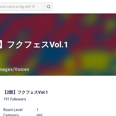
】フクフェスVol.1
mages/Voices
【2部】フクフェスVol.1
191 Followers
Room Level
1
Category
idol