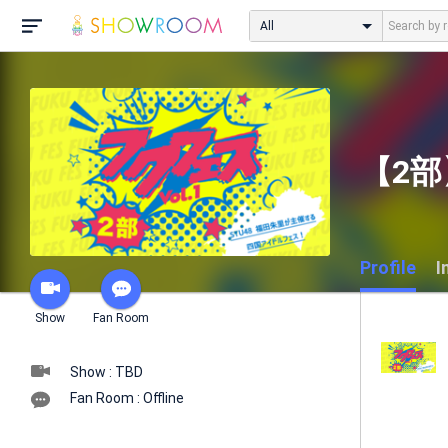
All
【2部
Profile
I
Show
Fan Room
Show : TBD
Fan Room : Offline