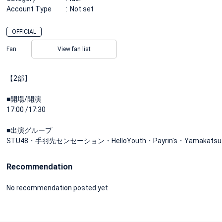
Account Type
Not set
OFFICIAL
Fan
View fan list
【2部】
■開場/開演
17:00 /17:30
■出演グループ
STU48・手羽先センセーション・HelloYouth・Payrin's・Yamakatsu
Recommendation
No recommendation posted yet