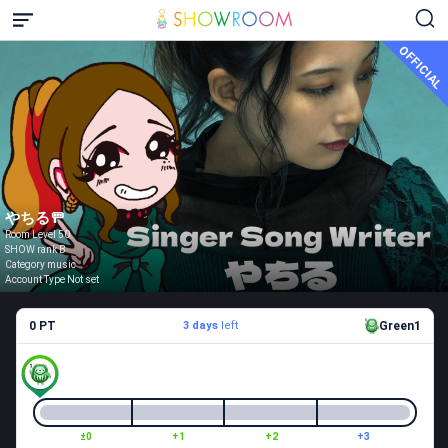
OFFICIAL
やちる🚥
Room Level 50
SHOW rank B
Category music
Account Type Not set
0 PT
3 days
left
Green1
±0
+1
+2
+3