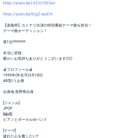
https://youtu.be/L9Z2O7b53ao
https://youtu.be/5UgZ-eacEVI
【楽曲枠】カミナリ出演の特別番組テーマ曲を担当！
テーマ曲オーディション！
第1位‼️‼️‼️‼️‼️‼️‼️
本当に皆様、
暖かいお気持ちありがとうございます🙇‍♀️✨
🍎プロフィール🍎
1999年(年女🐰)3月18日
AB型/うお座
出身地:長野県出身
[ジャンル]
JPOP
[編成]
ピアノとボーカルorバンド
[テーマ]
疲れた心を癒したい!!