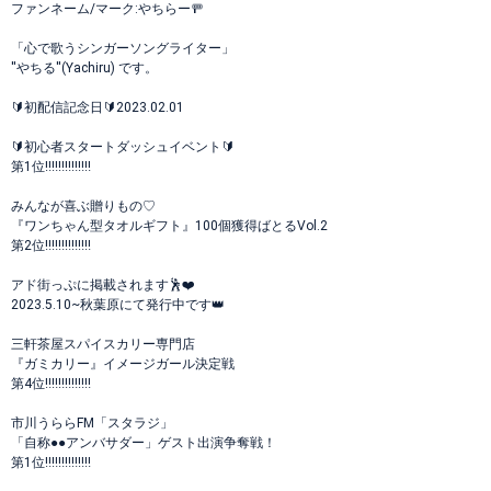
ファンネーム/マーク:やちらー🚥
「心で歌うシンガーソングライター」
''やちる''(Yachiru) です。
🔰初配信記念日🔰2023.02.01
🔰初心者スタートダッシュイベント🔰
第1位‼️‼️‼️‼️‼️‼️‼️
みんなが喜ぶ贈りもの♡
『ワンちゃん型タオルギフト』100個獲得ばとるVol.2
第2位‼️‼️‼️‼️‼️‼️‼️
アド街っぷに掲載されます🕺❤️
2023.5.10~秋葉原にて発行中です👑
三軒茶屋スパイスカリー専門店
『ガミカリー』イメージガール決定戦
第4位‼️‼️‼️‼️‼️‼️‼️
市川うららFM「スタラジ」
「自称●●アンバサダー」ゲスト出演争奪戦！
第1位‼️‼️‼️‼️‼️‼️‼️