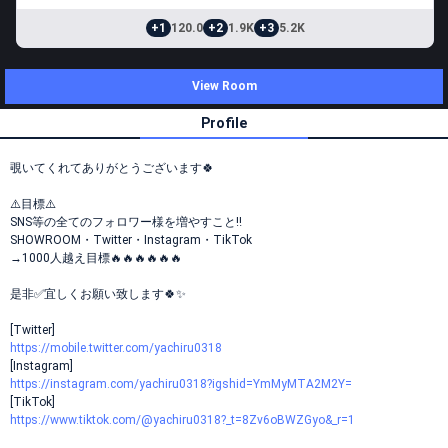
+1
120.0
+2
1.9K
+3
5.2K
View Room
Profile
覗いてくれてありがとうございます🍀
⚠️目標⚠️
SNS等の全てのフォロワー様を増やすこと‼️
SHOWROOM・Twitter・Instagram・TikTok
→1000人越え目標🔥🔥🔥🔥🔥🔥
是非✅宜しくお願い致します🍀✨
[Twitter]
https://mobile.twitter.com/yachiru0318
[Instagram]
https://instagram.com/yachiru0318?igshid=YmMyMTA2M2Y=
[TikTok]
https://www.tiktok.com/@yachiru0318?_t=8Zv6oBWZGyo&_r=1