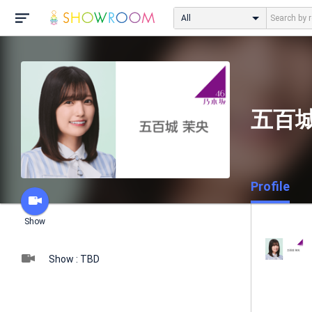
All
五百城
Profile
Show
Show : TBD