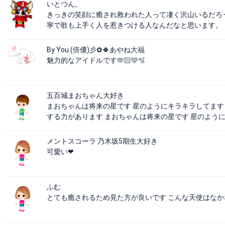
いとつん。
きっきの笑顔に癒され救われた人って凄く沢山いるだろ
寧で歌も上手く人を惹きつける人なんだなと思います。 まだ
By You.(倍優)彡✿🍀あやね大福
魅力的なアイドルです🫶🏻︎🩵🫧
五百城まおちゃん大好き
まおちゃんは将来の星です 星のようにキラキラしてます
する力があります まおちゃんは将来の星です 星のよう
メントスコーラ 乃木坂5期生大好き
可愛い❤
ふむ
とても癒されるため見た方が良いです こんな天使はな