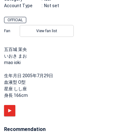
Account Type
Not set
OFFICIAL
Fan
View fan list
五百城 茉央
いおき まお
mao ioki
生年月日 2005年7月29日
血液型 O型
星座 しし座
身長 166cm
Recommendation