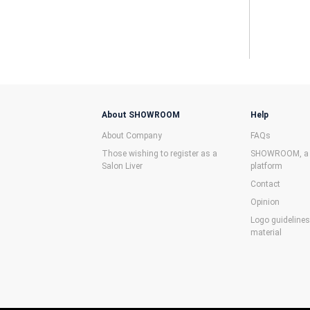
About SHOWROOM
Help
About Company
FAQs
Those wishing to register as a
SHOWROOM, a f
Salon Liver
platform
Contact
Opinion
Logo guideline
material