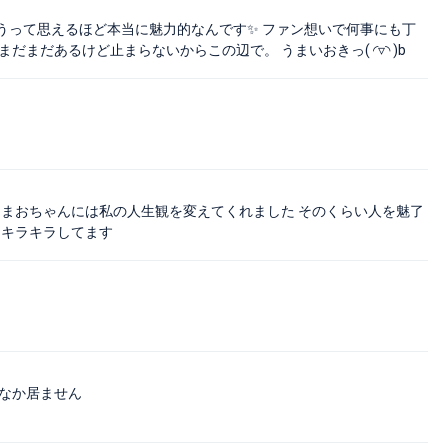
うって思えるほど本当に魅力的なんです✨ ファン想いで何事にも丁
まだあるけど止まらないからこの辺で。 うまいおきっ( ◜▿◝ )b
 まおちゃんには私の人生観を変えてくれました そのくらい人を魅了
にキラキラしてます
かなか居ません