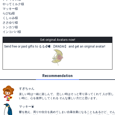
やってミルク様
マッキー様
らびね様
くしゃみ様
ささゆり様
トンカツ様
インコパパ様
Get original Avatars now!
Send free or paid gifts to るる🥀🌒 【WADAI】 and get an original avatar!
Recommendation
すぎちゃん
楽しい時は一緒に楽しんで、 悲しい時はそっと寄り添ってくれて 人が苦し
い時に、心を後押ししてくれる そんな優しい方だと思います。
マッキー⛲
鬱を抱え、周りや自分を責めてしまい自暴自棄になることもあるけど、そん