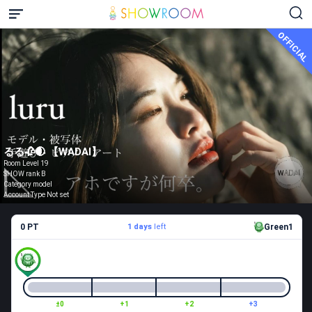
OFFICIAL
るる🥀🌒 【WADAI】
Room Level 19
SHOW rank B
Category model
Account Type Not set
0 PT
1 days
left
Green1
±0
+1
+2
+3