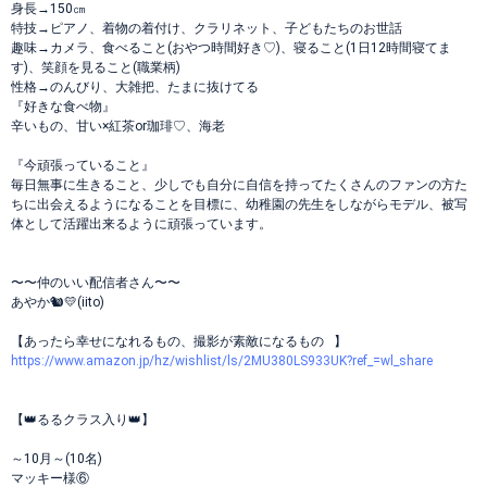
身長→150㎝
特技→ピアノ、着物の着付け、クラリネット、子どもたちのお世話
趣味→カメラ、食べること(おやつ時間好き♡)、寝ること(1日12時間寝てま
す)、笑顔を見ること(職業柄)
性格→のんびり、大雑把、たまに抜けてる
『好きな食べ物』
辛いもの、甘い×紅茶or珈琲♡、海老
『今頑張っていること』
毎日無事に生きること、少しでも自分に自信を持ってたくさんのファンの方た
ちに出会えるようになることを目標に、幼稚園の先生をしながらモデル、被写
体として活躍出来るように頑張っています。
〜〜仲のいい配信者さん〜〜
あやか🐿💛(iito)
【あったら幸せになれるもの、撮影が素敵になるもの⠀】
https://www.amazon.jp/hz/wishlist/ls/2MU380LS933UK?ref_=wl_share
【👑るるクラス入り👑】
～10月～(10名)
マッキー様⑥