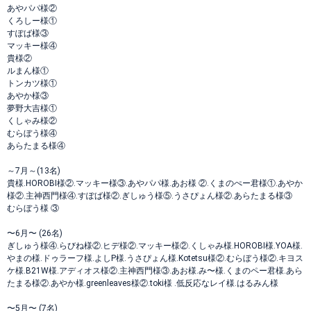
あやパパ様②
くろしー様①
すぽば様③
マッキー様④
貴様②
ルまん様①
トンカツ様①
あやか様③
夢野大吉様①
くしゃみ様②
むらぼう様④
あらたまる様④
～7月～(13名)
貴様.HOROBI様②.マッキー様③.あやパパ様.あお様 ②.くまのぺー君様①.あやか
様②.主神西門様④.すぽば様②.ぎしゅう様⑤.うさぴょん様②.あらたまる様③
むらぼう様 ③
〜6月〜 (26名)
ぎしゅう様④.らびね様②.ヒデ様②.マッキー様②.くしゃみ様.HOROBI様.YOA様.
やまの様.ドゥラーフ様.よしP様.うさぴょん様.Kotetsu様②.むらぼう様②.キヨス
ケ様.B21W様.アディオス様②.主神西門様③.あお様.み〜様.くまのペー君様.あら
たまる様②.あやか様.greenleaves様②.toki様 .低反応なレイ様.はるみん様
〜5月〜 (7名)