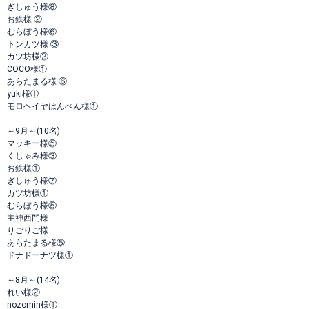
ぎしゅう様⑧
お鉄様 ②
むらぼう様⑥
トンカツ様 ③
カツ坊様②
COCO様①
あらたまる様 ⑥
yuki様①
モロヘイヤはんぺん様①
～9月～(10名)
マッキー様⑤
くしゃみ様③
お鉄様①
ぎしゅう様⑦
カツ坊様①
むらぼう様⑤
主神西門様
りごりご様
あらたまる様⑤
ドナドーナツ様①
～8月～(14名)
れい様②
nozomin様①