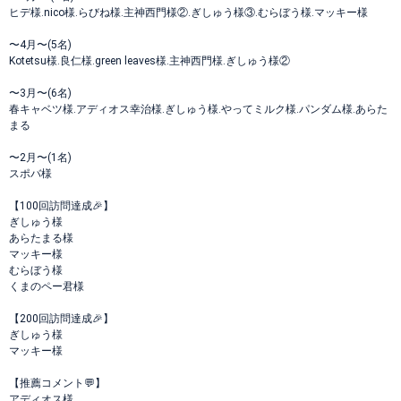
ヒデ様.nico様.らびね様.主神西門様②.ぎしゅう様③.むらぼう様.マッキー様
〜4月〜(5名)
Kotetsu様.良仁様.green leaves様.主神西門様.ぎしゅう様②
〜3月〜(6名)
春キャベツ様.アディオス幸治様.ぎしゅう様.やってミルク様.パンダム様.あらた
まる
〜2月〜(1名)
スポバ様
【100回訪問達成🎉】
ぎしゅう様
あらたまる様
マッキー様
むらぼう様
くまのペー君様
【200回訪問達成🎉】
ぎしゅう様
マッキー様
【推薦コメント💬】
アディオス様