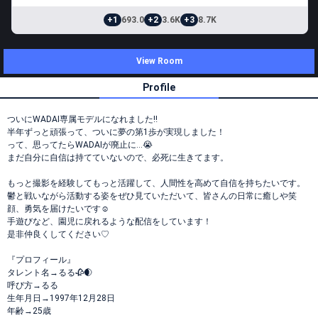
+1
693.0
+2
3.6K
+3
8.7K
View Room
Profile
ついにWADAI専属モデルになれました‼️
半年ずっと頑張って、ついに夢の第1歩が実現しました！
って、思ってたらWADAIが廃止に…😭
まだ自分に自信は持てていないので、必死に生きてます。
もっと撮影を経験してもっと活躍して、人間性を高めて自信を持ちたいです。
鬱と戦いながら活動する姿をぜひ見ていただいて、皆さんの日常に癒しや笑
顔、勇気を届けたいです☺️
手遊びなど、園児に戻れるような配信をしています！
是非仲良くしてください♡
『プロフィール』
タレント名→るる🥀🌒
呼び方→るる
生年月日→1997年12月28日
年齢→25歳