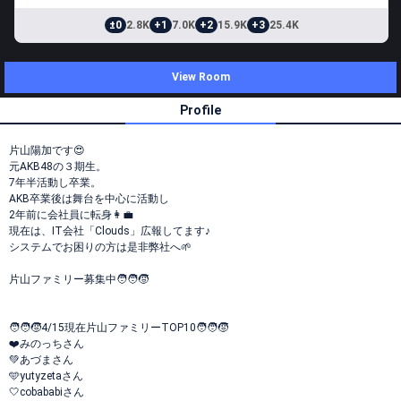
±0
2.8K
+1
7.0K
+2
15.9K
+3
25.4K
View Room
Profile
片山陽加です😍
元AKB48の３期生。
7年半活動し卒業。
AKB卒業後は舞台を中心に活動し
2年前に会社員に転身👩‍💼
現在は、IT会社「Clouds」広報してます♪
システムでお困りの方は是非弊社へ🌱
片山ファミリー募集中🧑‍🧑‍🧒
🧑‍🧑‍🧒4/15現在片山ファミリーTOP10🧑‍🧑‍🧒
❤️みのっちさん
💚あづまさん
🩵yutyzetaさん
🤍cobababiさん