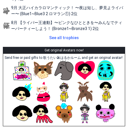
9月 大正ハイカラロマンティック！ 〜夜は短し、夢見よライバ
ー〜 (Blue1~Blue3 2 ロマラン①) 2位
8月 【ライバー王連動】〜ピンクなひとときを〜みんなでティ
ーパーティーしよう！ (Bronze1~Bronze3 1) 2位
See all trophies
Get original Avatars now!
Send free or paid gifts to 歌うたい🎤はるかルーム and get an original avatar!