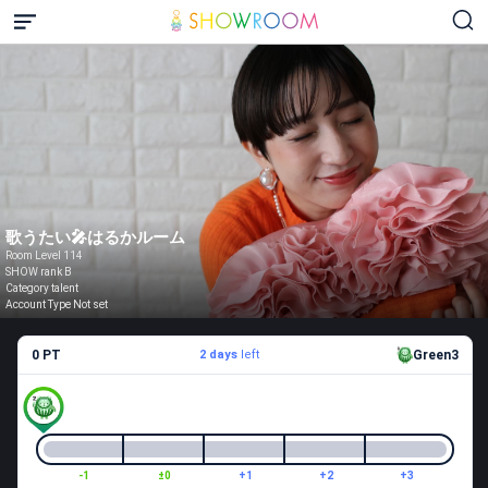
歌うたい🎤はるかルーム
Room Level 114
SHOW rank B
Category talent
Account Type Not set
0 PT
2 days
left
Green3
-1
±0
+1
+2
+3