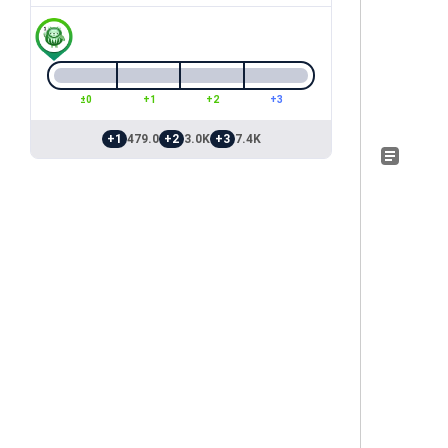
±0
+1
+2
+3
+1
479.0
+2
3.0K
+3
7.4K