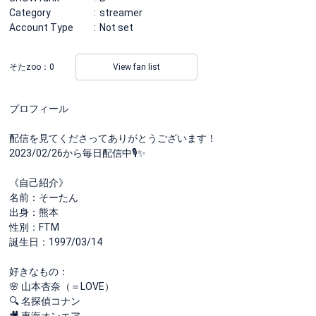
Category
streamer
Account Type
Not set
そたzoo：
0
View fan list
プロフィール
配信を見てくださってありがとうございます！
2023/02/26から毎日配信中🎙✨
《自己紹介》
名前：そーたん
出身：熊本
性別：FTM
誕生日：1997/03/14
好きなもの：
🌸 山本杏奈（＝LOVE）
🔍 名探偵コナン
🎥 東海オンエア