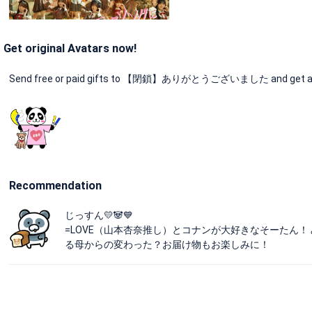
Get original Avatars now!
Send free or paid gifts to 【閉鎖】ありがとうございました and get an or
Recommendation
じっすん💛🐼💙
=LOVE（山本杏奈推し）とコナンが大好きなそーたん
る母からの変わった？お届け物もお楽しみに！