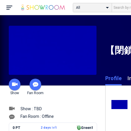
All
【閉
Profile
I
Show
Fan Room
Show : TBD
Fan Room : Offline
0 PT
2 days
left
Green1