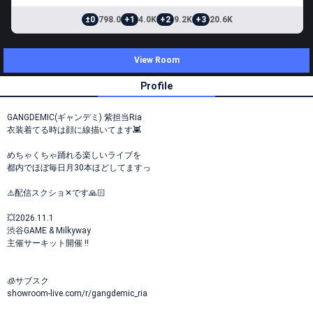
±0
798.0
+1
4.0K
+2
9.2K
+3
20.6K
View Room
Profile
GANGDEMIC(ギャンデミ) 紫担当Ria
衣装着てる時は顔に線描いてます👾
めちゃくちゃ踊れる楽しいライブを
都内でほぼ毎日月30本ほどしてますっ
⚠️配信スクショ‪✕‬です🙏🏻
💥2026.11.1
渋谷GAME & Milkyway
主催サーキット開催 !!
🧊サブスク
showroom-live.com/r/gangdemic_ria