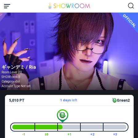
OFFICIAL
ギャンデミ / Ria
Room Level 20
SHOW rank B
Category idol
Account Type Not set
5,010 PT
1 days
left
Green2
-1
±0
+1
+2
+3