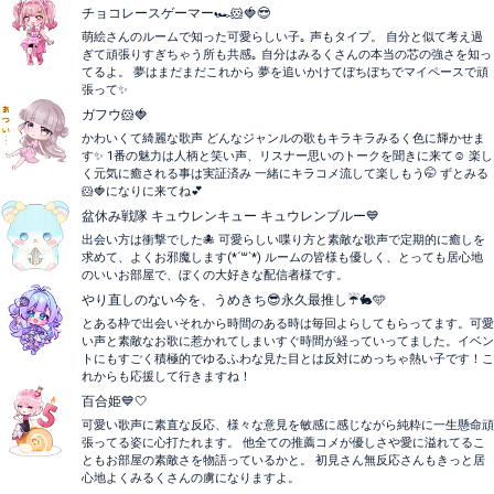
チョコレースゲーマー🏎🐹🍓😎
萌絵さんのルームで知った可愛らしい子｡ 声もタイプ。 自分と似て考え過
ぎて頑張りすぎちゃう所も共感｡ 自分はみるくさんの本当の芯の強さを知っ
てるよ。 夢はまだまだこれから 夢を追いかけてぼちぼちでマイペースで頑
張って✨️
ガフウ🐹🍓
かわいくて綺麗な歌声 どんなジャンルの歌もキラキラみるく色に輝かせま
す✨ 1番の魅力は人柄と笑い声、リスナー思いのトークを聞きに来て☺️ 楽し
く元気に癒される事は実証済み 一緒にキラコメ流して楽しもう🤭 ずとみる
🐹🍓になりに来てね💕
盆休み戦隊 キュウレンキュー キュウレンブルー💙
出会い方は衝撃でした🐙 可愛らしい喋り方と素敵な歌声で定期的に癒しを
求めて、よくお邪魔します(*´꒳`*) ルームの皆様も優しく、とっても居心地
のいいお部屋で、ぼくの大好きな配信者様です。
やり直しのない今を、うめきち😎永久最推し☔️🐇🩵
とある枠で出会いそれから時間のある時は毎回よらしてもらってます。可愛
い声と素敵なお歌に惹かれてしまいすぐ時間が経っていってました。イベン
トにもすごく積極的でゆるふわな見た目とは反対にめっちゃ熱い子です！こ
れからも応援して行きますね！
百合姫💙🤍
可愛い歌声に素直な反応、様々な意見を敏感に感じながら純粋に一生懸命頑
張ってる姿に心打たれます。 他全ての推薦コメが優しさや愛に溢れてるこ
ともお部屋の素敵さを物語っているかと。 初見さん無反応さんもきっと居
心地よくみるくさんの虜になりますよ。