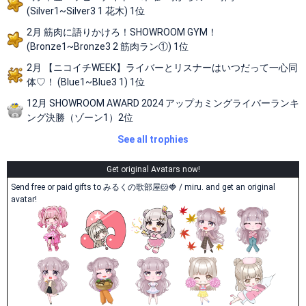
(Silver1~Silver3 1 花木) 1位
2月 筋肉に語りかけろ！SHOWROOM GYM！
(Bronze1~Bronze3 2 筋肉ラン①) 1位
2月 【ニコイチWEEK】ライバーとリスナーはいつだって一心同
体♡！ (Blue1~Blue3 1) 1位
12月 SHOWROOM AWARD 2024 アップカミングライバーランキ
ング決勝（ゾーン1）2位
See all trophies
Get original Avatars now!
Send free or paid gifts to みるくの歌部屋🐹🍓 / miru. and get an original
avatar!