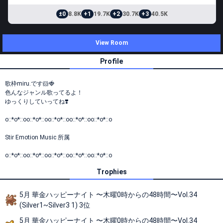
±0
8.8K
+1
19.7K
+2
30.7K
+3
40.5K
View Room
Profile
歌枠miru.です🐹🍓
色んなジャンル歌ってるよ！
ゆっくりしていってね❣️
o::*o*::oo::*o*::oo::*o*::oo::*o*::oo::*o*::o
Stir Emotion Music 所属
o::*o*::oo::*o*::oo::*o*::oo::*o*::oo::*o*::o
Trophies
5月 華金ハッピーナイト 〜木曜0時からの48時間〜Vol.34
(Silver1~Silver3 1) 3位
5月 華金ハッピーナイト 〜木曜0時からの48時間〜Vol.34