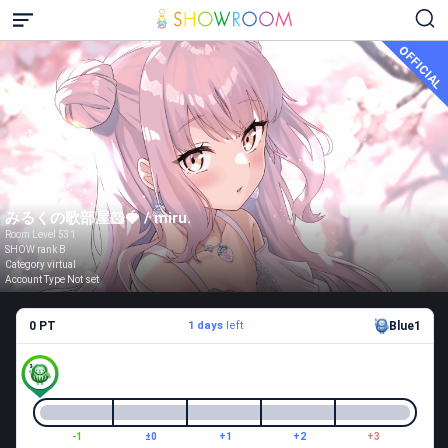
OFFICIAL
みるくの歌部屋🐹🍓 / miru.
Room Level 531
SHOW rank B
Category virtual
Account Type Not set
0 PT
1 days
left
Blue1
-1
±0
+1
+2
+3