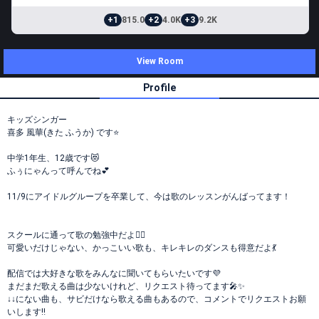
+1
815.0
+2
4.0K
+3
9.2K
View Room
Profile
キッズシンガー
喜多 風華(きた ふうか) です⭐️
中学1年生、12歳です😻
ふぅにゃんって呼んでね💕
11/9にアイドルグループを卒業して、今は歌のレッスンがんばってます！
スクールに通って歌の勉強中だよ❤️‍🔥
可愛いだけじゃない、かっこいい歌も、キレキレのダンスも得意だよ💃
配信では大好きな歌をみんなに聞いてもらいたいです💜
まだまだ歌える曲は少ないけれど、リクエスト待ってます🎤✨
↓↓にない曲も、サビだけなら歌える曲もあるので、コメントでリクエストお願
いします‼️