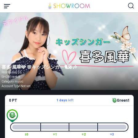
喜多 風華️🩵 🌸キッズシンガー🐈🎤🎶
Room Level 55
SHOW rank B
Category music
Account Type Not set
0 PT
1 days
left
Green1
±0
+1
+2
+3