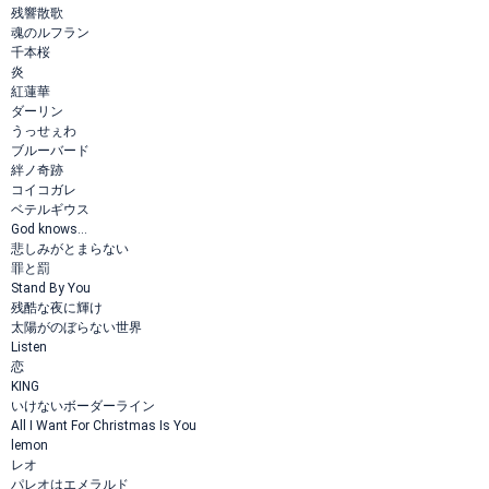
残響散歌
魂のルフラン
千本桜
炎
紅蓮華
ダーリン
うっせぇわ
ブルーバード
絆ノ奇跡
コイコガレ
ベテルギウス
God knows…
悲しみがとまらない
罪と罰
Stand By You
残酷な夜に輝け
太陽がのぼらない世界
Listen
恋
KING
いけないボーダーライン
All I Want For Christmas Is You
lemon
レオ
パレオはエメラルド