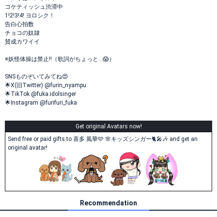
コケティッシュ渋滞中
1!2!3!4! ヨロシク！
告白心拍数
チョコの奴隷
賛成カワイイ
※妖怪体操は禁止‼️（歌詞がちょっと…😱）
SNSものぞいてみてね😍
🌟X(旧Twitter) @furin_nyampu
🌟TikTok @fuka.idolsinger
🌟Instagram @furifuri_fuka
Get original Avatars now!
Send free or paid gifts to 喜多 風華️🩵 🌸キッズシンガー🐈🎤🎶 and get an
original avatar!
Recommendation