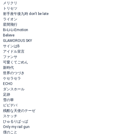
メリクリ
トリセツ
射手座午後九時 don't be late
ライオン
星間飛行
Bi-Li-Li-Emotion
Believe
GLAMOROUS SKY
サインはB
アイドル宣言
ファンサ
可愛くてごめん
新時代
世界のつづき
ケセラセラ
ECHO
ダンスホール
足跡
雪の華
ビビデバ
残酷な天使のテーゼ
スケッチ
ひゅるりぱっぱ
Only my rail gun
僕のこと