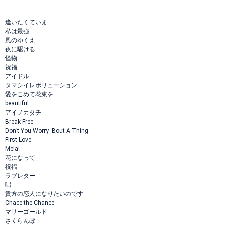
逢いたくていま
私は最強
風のゆくえ
夜に駆ける
怪物
祝福
アイドル
タマシイレボリューション
愛をこめて花束を
beautiful
アイノカタチ
Break Free
Don’t You Worry ‘Bout A Thing
First Love
Mela!
花になって
祝福
ラブレター
唱
貴方の恋人になりたいのです
Chace the Chance
マリーゴールド
さくらんぼ