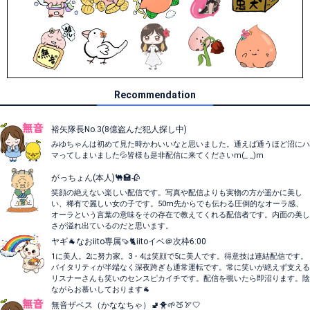
Recommendation
裕矢隊長No.3(8億盗んだ犯人探し中)
みゆちゃんは初めて見た時かわいいなと思いました。通えば通うほど沼にハ
マってしまいました💦皆様も是非配信に来てくださいm(_ _)m
がっちょん(本人)🐫🏩🥀
笑顔の絶えない楽しい配信です。写真や配信よりも実物の方が遥かに美し
い、稀有で麗しい女の子です。50m先からでも伝わる圧倒的なオーラ感、
オーラという言葉の意味をその存在で教えてくれる配信者です。内面の美し
さが溢れ出ているのだと思います。
ヤギ🐐なおiito専属🍠🐈iitoイベ＠次枠6:00
1に美人。2に努力家。3・4は笑顔で5に美人です。得意技は連結配信です。
バイタリティが半端なく深夜跨ぎも通常運転です。常に笑いが絶えず支える
リスナーさんも笑いのセンスピカイチです。配信を覗いたら即沼ります。陰
ながらお慕いしております🐐
無音ザベス（かななちゃ）🚽🐥🌱🍑🏹🤍