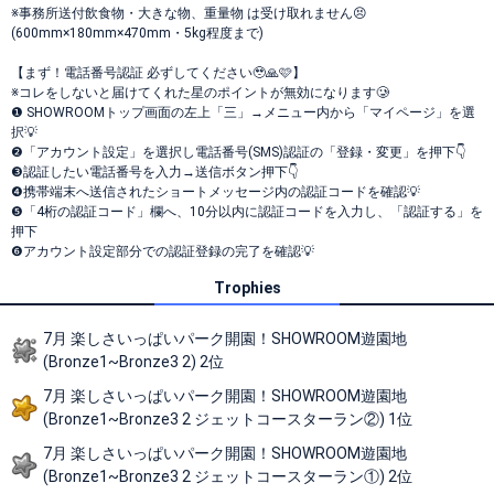
※事務所送付飲食物・大きな物、重量物 は受け取れません😣
(600mm×180mm×470mm・5kg程度まで)
【まず！電話番号認証 必ずしてください🥹🙏🩷】
※コレをしないと届けてくれた星のポイントが無効になります🥲
❶ SHOWROOMトップ画面の左上「三」→メニュー内から「マイページ」を選
択💡
❷「アカウント設定」を選択し電話番号(SMS)認証の「登録・変更」を押下👇
❸認証したい電話番号を入力→送信ボタン押下👇
❹携帯端末へ送信されたショートメッセージ内の認証コードを確認💡
❺「4桁の認証コード」欄へ、10分以内に認証コードを入力し、「認証する」を
押下
❻アカウント設定部分での認証登録の完了を確認💡
Trophies
7月 楽しさいっぱいパーク開園！SHOWROOM遊園地
(Bronze1~Bronze3 2) 2位
7月 楽しさいっぱいパーク開園！SHOWROOM遊園地
(Bronze1~Bronze3 2 ジェットコースターラン②) 1位
7月 楽しさいっぱいパーク開園！SHOWROOM遊園地
(Bronze1~Bronze3 2 ジェットコースターラン①) 2位