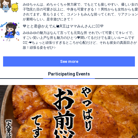
みゆちゃんは、めちゃくちゃ努力家で、でもとても接しやすい、優しい女の
子🥰見た目の可愛さ以上に、中身も可愛すぎる！！男性からも女性からも愛
されてます。歌もうまくて、コメントもみんな拾ってくれて、リアクション
が素晴らしい。是非遊びにきて！
💙とと君@かえでん🐌R王はママみんさんに💁‍♀️💜‪
みゆみゆの魅力はなんて言っても元気な所 それでいて可愛くてキレイで、
すごい笑い上戸な所も魅力のひとつ💖聞いてるだけでも楽しいルームです
👍🏻 ̖́-❤︎ちょっと頑張りすぎるところが心配だけど、それも彼女の真面目さが
故！頑張る姿をぜひ✨
See more
Participating Events