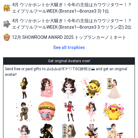
4月 ウソかホントか大騒ぎ！今年の主役はカワウソタワー！？
エイプリルフールWEEK (Bronze1~Bronze3 3) 1位
4月 ウソかホントか大騒ぎ！今年の主役はカワウソタワー！？
エイプリルフールWEEK (Bronze1~Bronze3 3 ウソラン②) 2位
12月 SHOWROOM AWARD 2025 トップランカーノミネート
See all trophies
Get original Avatars now!
Send free or paid gifts to みゆみゆ🍑🏹🤍TGC静岡🥇🗻 and get an original
avatar!