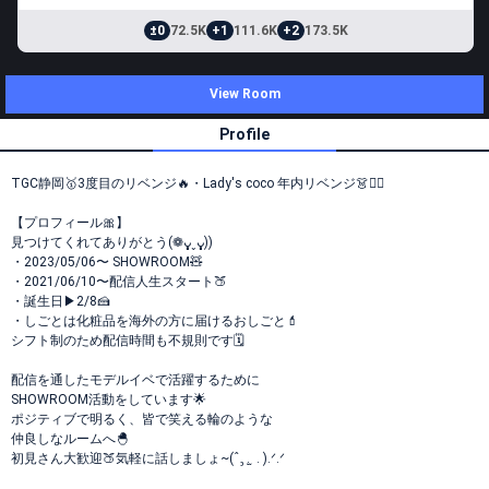
±0
72.5K
+1
111.6K
+2
173.5K
View Room
Profile
TGC静岡🥇3度目のリベンジ🔥・Lady's coco 年内リベンジ👗❤️‍🔥
【プロフィール🎀】
見つけてくれてありがとう(❁ᴗ͈ˬᴗ͈))
・2023/05/06〜 SHOWROOM🧸
・2021/06/10〜配信人生スタート🍑
・誕生日▶︎2/8🍰
・しごとは化粧品を海外の方に届けるおしごと💄
シフト制のため配信時間も不規則です🗓️
配信を通したモデルイベで活躍するために
SHOWROOM活動をしています🌟
ポジティブで明るく、皆で笑える輪のような
仲良しなルームへ🐣
初見さん大歓迎🍑気軽に話しましょ~(ˆ꜆ . ̫ . ).ᐟ.ᐟ