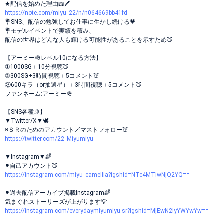
★配信を始めた理由📖🖊
https://note.com/miyu_22/n/n064669bb41fd
💐SNS、配信の勉強してお仕事に生かし続ける💗
💐モデルイベントで実績を積み、
配信の世界はどんな人も輝ける可能性があることを示すため🍑
【アーミー🪖レベル10になる方法】
①1000SG＋10分視聴🍑
②300SG+3時間視聴＋5コメント🍑
③600キラ（or抽選星）＋3時間視聴＋5コメント🍑
ファンネーム:アーミー🪖
【SNS各種🤳】
▼Twitter/X▼🕊️
※ＳＲのためのアカウント🪄マストフォロー🍑
https://twitter.com/22_Miyumiyu
▼Instagram▼🌈
⚫︎自己アカウント🍑
https://instagram.com/miyu_camellia?igshid=NTc4MTIwNjQ2YQ==
⚫︎過去配信アーカイブ掲載Instagram🌈
気まぐれストーリーズが上がります💡
https://instagram.com/everydaymiyumiyu.sr?igshid=MjEwN2IyYWYwYw==