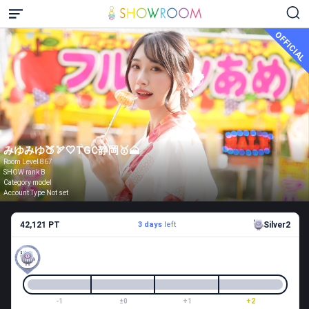
OFFICIAL
みゆみゆ🍑🏹🤍TGC静岡🥇🗻
Room Level 867
SHOW rank B
Category model
Account Type Not set
42,121 PT
3 days
left
Silver2
-1
±0
+1
+2