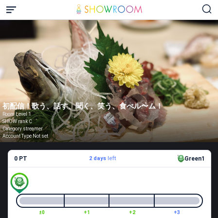
初配信！歌う、話す、聞く、笑う、食べル〜ム！
Room Level 1
SHOW rank C
Category streamer
Account Type Not set
0 PT
2 days
left
Green1
±0
+1
+2
+3