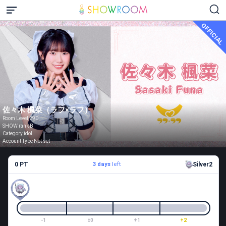
OFFICIAL
佐々木 楓菜（ラフ×ラフ）
Room Level 290
SHOW rank B
Category idol
Account Type Not set
0 PT
3 days
left
Silver2
-1
±0
+1
+2