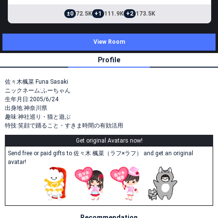
±0
72.5K
+1
111.9K
+2
173.5K
View Room
Profile
佐々木楓菜 Funa Sasaki
ニックネーム:ふーちゃん
生年月日:2005/6/24
出身地:神奈川県
趣味:神社巡り・猫と遊ぶ
特技:笑顔で踊ること・すきま時間の有効活用
Get original Avatars now!
Send free or paid gifts to 佐々木 楓菜（ラフ×ラフ） and get an original
avatar!
Recommendation