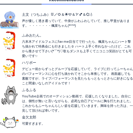
土文（つちふみ）🐰🪄🌻＆🌟🩵＆🏹💕＆💞💧
声が優しく透き通っていて、中身がふわふわしていて、推し甲斐がありま
す。・・・・・・・楓菜ちゃん(*^^*)
ふみおたん。
六本木アイドルフェスにfav me目当てで行ったら、楓菜ちゃんにハート撃
ち抜かれて特典会にも行きました☺️ ハート上手く作れなかったけど、これ
から推させて下さい(*ˊ˘ˋ*)♡歌もダンスも上手くてニコニコ笑顔がとても可
愛いです✨
ハリボー
デビュー前からずっとグループを応援していて、ライブに行ってふーちゃん
のパフォーマンスに心を打ち抜かれてそこから単推しです。 画面越しでも
素敵ですが、ライブパフォーマンスを見たらもっともっとさらに好きになる
こと間違いなしのアイドルです！
ふるふる
YouTube企画でのオーディション動画で、応援したくなりました。自分に
は、個性が無いと言いながらも、必死な自己アピールに胸を打たれました。
これからもふーちゃんらしい姿を応援していきます。興味を持った方は、一
見して頂ければ幸いです。
金欠太郎
可愛すぎます。