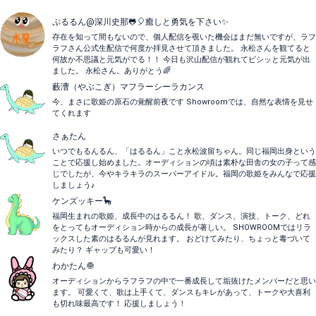
ぷるるん@深川史那🐸🎈癒しと勇気を下さい✨
存在を知って間もないので、個人配信を覗いた機会はまだ無いですが、ラフ
ラフさん公式生配信で何度か拝見させて頂きました。 永松さんを観てると
何故か不思議と元気がでる！！ 今日も沢山配信が観れてビシッと元気が出
ました。 永松さん。ありがとう🌈
藪漕（やぶこぎ）マフラーシーラカンス
今、まさに歌姫の原石の覚醒前夜です Showroomでは、自然な表情を見せ
てくれます
さぁたん
いつでもるんるん、「はるるん」こと永松波留ちゃん。同じ福岡出身という
ことで応援し始めました。オーディションの頃は素朴な田舎の女の子って感
じでしたが、今やキラキラのスーパーアイドル。福岡の歌姫をみんなで応援
しましょう♪
ケンズッキー🦕
福岡生まれの歌姫、成長中のはるるん！ 歌、ダンス、演技、トーク、どれ
をとってもオーディション時からの成長が著しい。 SHOWROOMではリラ
ックスした素のはるるんが見れます。 おどけてみたり、ちょっと毒づいて
みたり？ ギャップも可愛い！
わかたん🧅
オーディションからラフラフの中で一番成長して垢抜けたメンバーだと思い
ます。 可愛くて、歌は上手くて、ダンスもキレがあって、トークや大喜利
も切れ味最高です！ 応援しましょう！