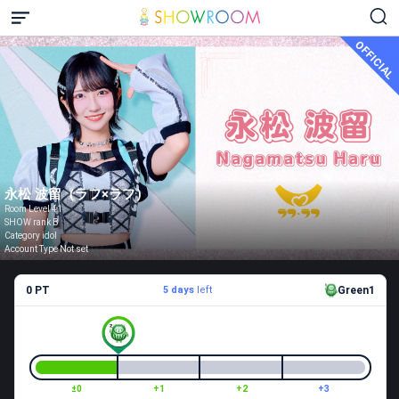
OFFICIAL
永松 波留（ラフ×ラフ）
Room Level 41
SHOW rank B
Category idol
Account Type Not set
0 PT
5 days
left
Green1
±0
+1
+2
+3