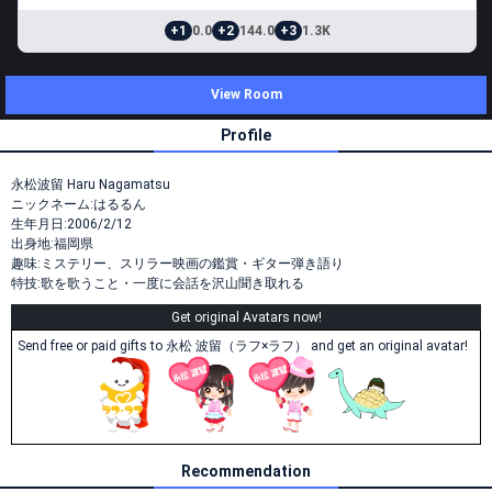
+1
0.0
+2
144.0
+3
1.3K
View Room
Profile
永松波留 Haru Nagamatsu
ニックネーム:はるるん
生年月日:2006/2/12
出身地:福岡県
趣味:ミステリー、スリラー映画の鑑賞・ギター弾き語り
特技:歌を歌うこと・一度に会話を沢山聞き取れる
Get original Avatars now!
Send free or paid gifts to 永松 波留（ラフ×ラフ） and get an original avatar!
Recommendation