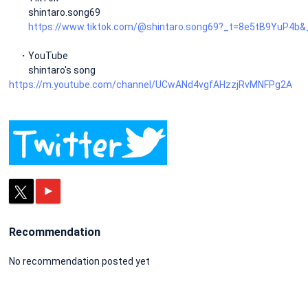
shintaro.song69
https://www.tiktok.com/@shintaro.song69?_t=8e5tB9YuP4b&
・YouTube
shintaro's song
https://m.youtube.com/channel/UCwANd4vgfAHzzjRvMNFPg2A
Recommendation
No recommendation posted yet