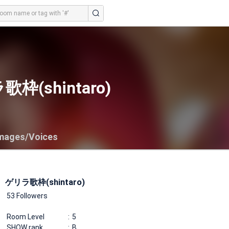
枠(shintaro)
mages/Voices
ゲリラ歌枠(shintaro)
53 Followers
Room Level
5
SHOW rank
B