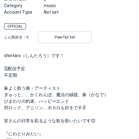
Category
music
Account Type
Not set
OFFICIAL
しん歌好き：
0
View fan list
shintaro（しんたろう）です！
🗓配信予定
不定期
🎤よく歌う曲・アーティスト
ぎゅっと。、かくれんぼ、魔法の絨毯、奏（かなで）
ひまわりの約束、ハッピーエンド
邦ロック、アニソン、ボカロも好きです✌️
皆さんの日常を彩るような歌を歌いたいです😊
『にわとりみたい』