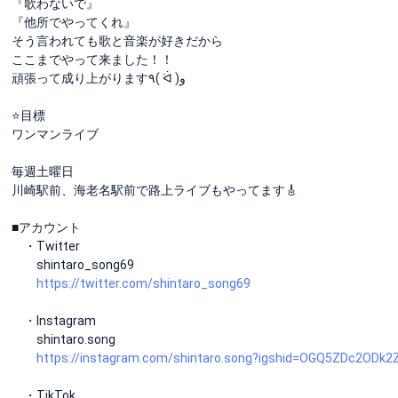
『歌わないで』
『他所でやってくれ』
そう言われても歌と音楽が好きだから
ここまでやって来ました！！
頑張って成り上がります٩( ᐛ )و
⭐️目標
ワンマンライブ
毎週土曜日
川崎駅前、海老名駅前で路上ライブもやってます🎸
■アカウント
・Twitter
shintaro_song69
https://twitter.com/shintaro_song69
・Instagram
shintaro.song
https://instagram.com/shintaro.song?igshid=OGQ5ZDc2ODk2
・TikTok