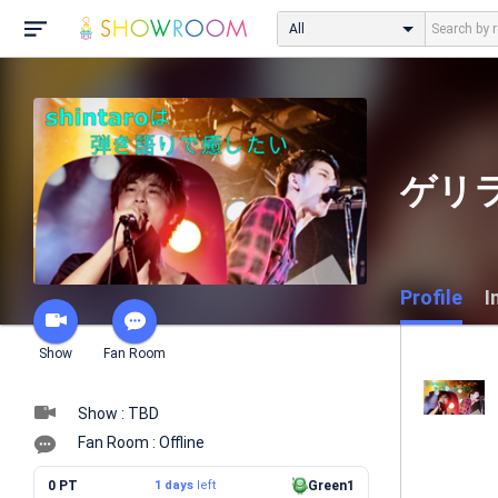
All
ゲリラ歌
Profile
I
Show
Fan Room
Show : TBD
Fan Room : Offline
0 PT
1 days
left
Green1