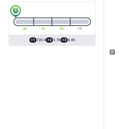
±0
+1
+2
+3
+1
720.0
+2
3.7K
+3
8.8K