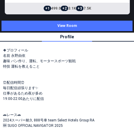
+1
499.0
+2
3.1K
+3
7.5K
View Room
Profile
🍀プロフィール
名前 永野由依
趣味 パン作り、運転、モータースポーツ観戦
特技 運転を教えること
⏰配信時間⏰
毎日配信頑張ります✨️
仕事があるため夜が多め
19:00-22:00あたりに配信
🚗レース🚗
2024スーパー耐久 888号車 team Select Hotels Group RA
🆕 SUGO OFFICIAL NAVIGATOR 2025