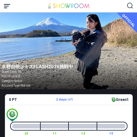
OFFICIAL
永野由依@ミスFLASH2026挑戦中
Room Level 96
SHOW rank B
Category talent
Account Type Not set
0 PT
2 days
left
Green1
±0
+1
+2
+3