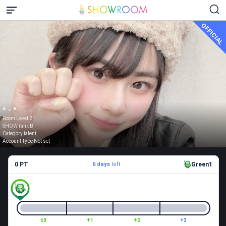
OFFICIAL
^ - ^
Room Level 21
SHOW rank B
Category talent
Account Type Not set
0 PT
6 days
left
Green1
±0
+1
+2
+3