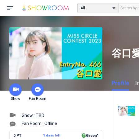
All
谷口愛
Profile
I
Show
Fan Room
Show : TBD
Fan Room : Offline
0 PT
1 days
left
Green1