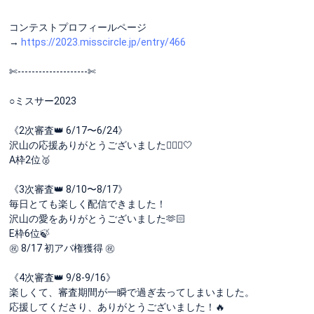
コンテストプロフィールページ
→
https://2023.misscircle.jp/entry/466
✄-------------------‐✄
○ミスサー2023
《2次審査👑 6/17〜6/24》
沢山の応援ありがとうございました🙇🏻‍♀️🤍
A枠2位🥈
《3次審査👑 8/10〜8/17》
毎日とても楽しく配信できました！
沢山の愛をありがとうございました🫶🏻
E枠6位🍃
㊗️ 8/17 初アバ権獲得 ㊗️
《4次審査👑 9/8-9/16》
楽しくて、審査期間が一瞬で過ぎ去ってしまいました。
応援してくださり、ありがとうございました！🔥