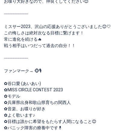
お喋り大好きなので、仲良くしてください😊
┈┈┈┈┈┈┈┈┈┈
ミスサー2023、沢山の応援ありがとうございました😊🤍
この悔しさは絶対次なる目標に繋げます！
常に進化を続ける🔥
戦う相手はいつだって過去の自分！！
┈┈┈┈┈┈┈┈┈┈
ファンマーク→ 🐵🎙️
✿谷口愛 (あいあい)
✿MISS CIRCLE CONTEST 2023
︎✿モデル
✿兵庫県出身和歌山県育ちの関西人
✿音楽、お喋りが好き
✿よく歌います♪
✿目標は誰かに希望をもたらす人間になること😊
︎✿パニック障害の療養中です💊