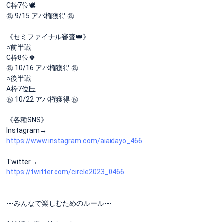
C枠7位🕊️
㊗️ 9/15 アバ権獲得 ㊗️
《セミファイナル審査👑》
○前半戦
C枠8位🍀
㊗️ 10/16 アバ権獲得 ㊗️
○後半戦
A枠7位🪟
㊗️ 10/22 アバ権獲得 ㊗️
《各種SNS》
Instagram→
https://www.instagram.com/aiaidayo_466
Twitter→
https://twitter.com/circle2023_0466
---みんなで楽しむためのルール---