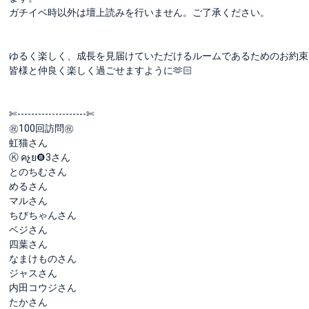
ガチイベ時以外は壇上読みを行いません。ご了承ください。
ゆるく楽しく、成長を見届けていただけるルームであるためのお約束で
皆様と仲良く楽しく過ごせますように🫶🏻
✄-------------------‐✄
㊗️100回訪問㊗️
虹猫さん
Ⓚ คչย❽3さん
とのちむさん
めるさん
マルさん
ちびちゃんさん
ベジさん
四葉さん
なまけものさん
ジャスさん
内田コウジさん
たかさん