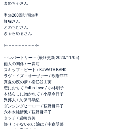
まめちゃさん
💐㊗️200回訪問㊗️💐
虹猫さん
とのちむさん
きゃらめるさん
✄-------------------‐✄
---レパートリー--- (最終更新 2023/11/05)
他人の関係 / 一青窈
スキップ・ビート / KUWATA BAND
ラヴ・イズ・オーヴァー / 欧陽菲菲
真夏の夜の夢 / 松任谷由実
恋におちて Fall in Love / 小林明子
木枯らしに抱かれて / 小泉今日子
異邦人 / 久保田早紀
ダンシングヒーロー / 荻野目洋子
六本木純情派 / 荻野目洋子
タッチ / 岩崎良美
飾りじゃないのよ涙は / 中森明菜