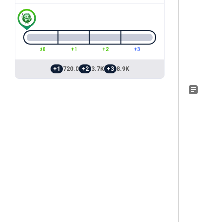
±0
+1
+2
+3
+1
720.0
+2
3.7K
+3
8.9K