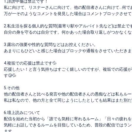
1.誹謗中傷は禁止です！
私に向けて、リスナーさんに向けて、他の配信者さんに向けて…何で
万が一そのようなコメントを発見した場合はコメントブロックさせて
2.私生活を探る個人的な質問(最寄り駅やアルバイト先など)は禁止で
自分の身を守るのは自分です。何かあった場合取り返しがつかなくな
3.露出の強要や性的な質問などはお控えください。
あまりにもひどいと感じた場合はブロックや通報をさせていただきま
4.複垢での応援は禁止です💦
応援したい！と言う気持ちはすごく嬉しいのですが、複垢での応援が
す🥲💦
5.その他
他の配信者さんと比べる発言や他の配信者さんの愚痴などは私もルー
私は私なので、他の方と全て同じようにしたとしても結果はまた別だ
6.壇上読みについて
配信を始めた当初から「誰でも気軽に寄れるルーム」「日々の疲れを
気軽にお話しできるルームを目指しているため、普段の配信ではラン
ます。