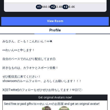
+1
660.0
+2
3.4K
+3
8.4K
View Room
Profile
みなさん、ど～も！こんれいん！🍬🍀
🍬れいん🍬と申します！
自分のペースでのんびり配信してます🫠
好きなものは、カラオケとスポーツ全般！
ぜひ配信見に来てください！
showroomのルームフォロー、よろしくお願いします！！！
X(旧Twitter)のフォローもぜひぜひお待ちしてます！‪🫶🏻‎🤍 ̖́-
Get original Avatars now!
Send free or paid gifts to 🍬れいん🍬のお部屋 and get an original avatar!