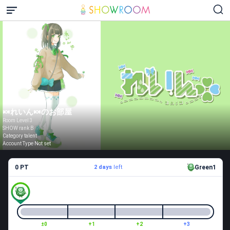
🍬れいん🍬のお部屋
Room Level 3
SHOW rank B
Category talent
Account Type Not set
0 PT
2 days
left
Green1
±0
+1
+2
+3