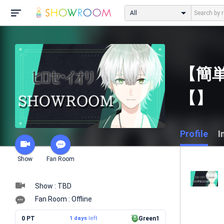
All
【簡
【】
Profile
I
Show
Fan Room
Show : TBD
Fan Room : Offline
0 PT
1 days
left
Green1