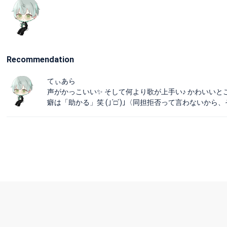
Recommendation
てぃあら
声がかっこいい✨ そして何より歌が上手い♪ かわいいとこも
癖は「助かる」笑 (｣´□`)｣〈同担拒否って言わないか