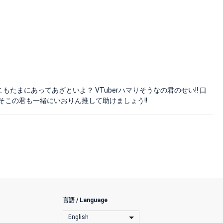
たまにあってあざといよ？ VTuberハマりそうなの君のせい!! 口
ら、そこの君も一緒にいおりん推して助けましょう!!
言語 / Language
English