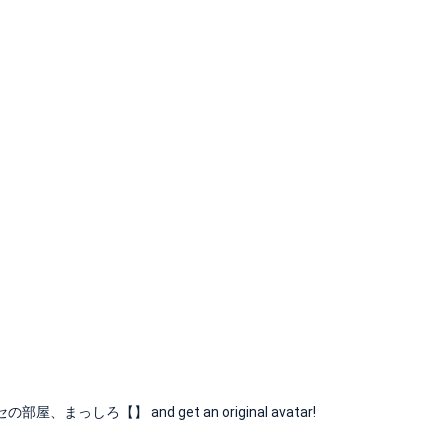
屋、まっしろ【】 and get an original avatar!