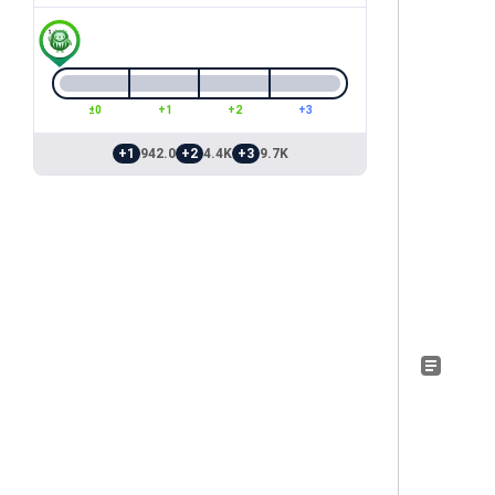
±0
+1
+2
+3
+1
942.0
+2
4.4K
+3
9.7K