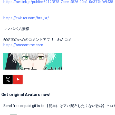
https://setlink.jp/public/6912f878-7cee-4526-90a1-0c377bfc9435
https://twitter.com/hrs_xr/
ママパパ:六素様
配信者のためのコメントアプリ「わんコメ」
https://onecomme.com
Get original Avatars now!
Send free or paid gifts to 【簡単にはアバ配布したくない歌枠】ヒロセの部