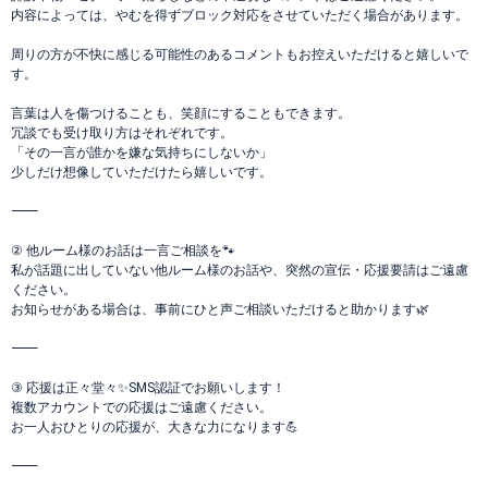
内容によっては、やむを得ずブロック対応をさせていただく場合があります。
周りの方が不快に感じる可能性のあるコメントもお控えいただけると嬉しいで
す。
言葉は人を傷つけることも、笑顔にすることもできます。
冗談でも受け取り方はそれぞれです。
「その一言が誰かを嫌な気持ちにしないか」
少しだけ想像していただけたら嬉しいです。
⸻
② 他ルーム様のお話は一言ご相談を🐾
私が話題に出していない他ルーム様のお話や、突然の宣伝・応援要請はご遠慮
ください。
お知らせがある場合は、事前にひと声ご相談いただけると助かります🌿
⸻
③ 応援は正々堂々✨SMS認証でお願いします！
複数アカウントでの応援はご遠慮ください。
お一人おひとりの応援が、大きな力になります💪
⸻