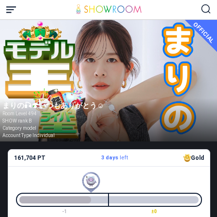
OFFICIAL
まりの🎣🍄いつもありがとう☺️
Room Level 494
SHOW rank B
Category model
Account Type Individual
161,704 PT
3 days
left
Gold
-1
±0