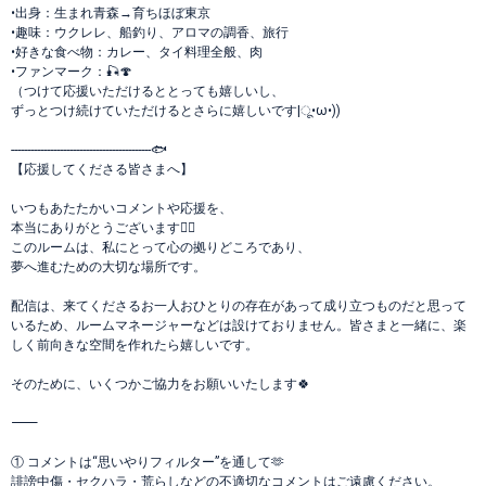
•出身：生まれ青森→育ちほぼ東京
•趣味：ウクレレ、船釣り、アロマの調香、旅行
•好きな食べ物：カレー、タイ料理全般、肉
•ファンマーク：🎣🍄
（つけて応援いただけるととっても嬉しいし、
ずっとつけ続けていただけるとさらに嬉しいです|ू•ω•))
-------------------------------------------🐟
【応援してくださる皆さまへ】
いつもあたたかいコメントや応援を、
本当にありがとうございます🙇‍♀️
このルームは、私にとって心の拠りどころであり、
夢へ進むための大切な場所です。
配信は、来てくださるお一人おひとりの存在があって成り立つものだと思って
いるため、ルームマネージャーなどは設けておりません。皆さまと一緒に、楽
しく前向きな空間を作れたら嬉しいです。
そのために、いくつかご協力をお願いいたします🍀
⸻
① コメントは“思いやりフィルター”を通して🫶
誹謗中傷・セクハラ・荒らしなどの不適切なコメントはご遠慮ください。