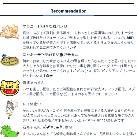
Recommendation
マロニーa.k.aきな粉パン🍞
真剣にふざけて真剣に振る舞う。 ふわっとした雰囲気ののんびりトークか
ら飛び抜けたパフォーマンスで見る人を楽しませてくれる、いつでもhit🎣
を待っている配信者さんです✨ 素敵な匂いのするトリュフ🍄のような香り
に誘われて見に来てみてください💕
にゃあー❤️🐾🩷🎣🍄🐶🏠‪🐹❤️🔥🐊
初めてお会いした時は なんて心の透き通った方なんだろうと思いました✨️✨️
大人しそうな印象とは裏腹にやりたい事を切り開くバイタリティは我々をス
カッとした気分にさせてくれます｡ﾟ○°｡○( ･ω･ )◯｡°○ﾟ｡‬ リアルプリンセス
だとおもいます👸👑
快速まっすん
いつも楽しい配信。たまに神配信をされます🤣(蛍光スティック配信、スプ
ーン曲げ配信、イカ配信など)。まりのさん天才です！すごい！
レイ休止中
かわいい/美人/カッコイイ 何を取っても完璧にキメる大好きなまりのちゃ
ん🥰ᩚ でもおっちょこちょいな所もあって皆から愛される素敵なモデルさん
(୨୧ ❛ᴗ❛)✧ たまのモノマネもかわいいよ(๑♡∀♡๑)年1ｺｳﾒ楽しみです
石ちゃん|ω`๑)🦖👊､🍣💐､🙈🫧
まりのちゃんはとても愉快な配信者さんです(⁠*⁠´⁠ω⁠｀⁠*⁠)料理やウクレレを弾い