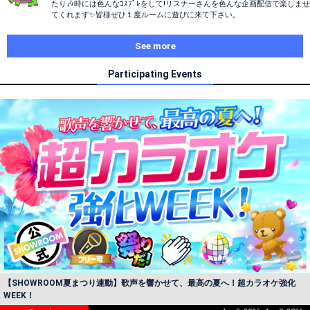
たり🎶時には色んなｺｽﾌﾟﾚをして!リスナーさんを色んな企画配信で楽しませ
てくれます✨皆様ぜひ１度ルームに遊びに来て下さい。
See more
Participating Events
【SHOWROOM夏まつり連動】歌声を響かせて、最高の夏へ！超カラオケ強化
WEEK！