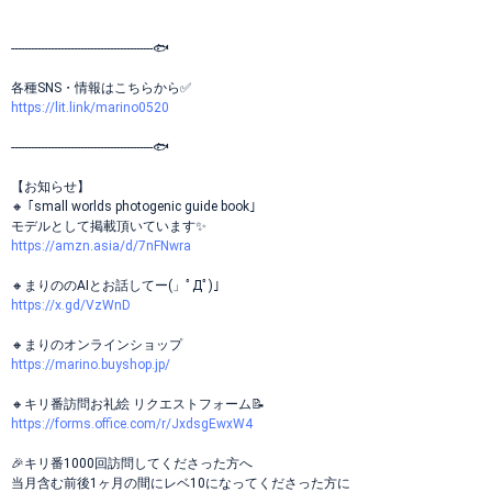
-------------------------------------------🐟
各種SNS・情報はこちらから✅
https://lit.link/marino0520
-------------------------------------------🐟
【お知らせ】
🔸 ｢small worlds photogenic guide book｣
モデルとして掲載頂いています✨️
https://amzn.asia/d/7nFNwra
🔸まりののAIとお話してー(」ﾟДﾟ)」
https://x.gd/VzWnD
🔸まりのオンラインショップ
https://marino.buyshop.jp/
🔸キリ番訪問お礼絵 リクエストフォーム️📝
https://forms.office.com/r/JxdsgEwxW4
🎉キリ番1000回訪問してくださった方へ
当月含む前後1ヶ月の間にレベ10になってくださった方に