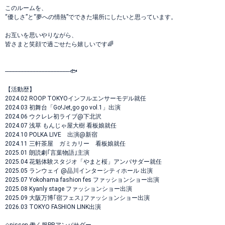
このルームを、
“優しさ”と“夢への情熱”でできた場所にしたいと思っています。
お互いを思いやりながら、
皆さまと笑顔で過ごせたら嬉しいです🌈
-------------------------------------------🐟
【活動歴】
2024.02 ROOP TOKYOインフルエンサーモデル就任
2024.03 初舞台「Go!Jet,go go vol.1」出演
2024.06 ウクレレ初ライブ@下北沢
2024.07 浅草 もんじゃ屋大樹 看板娘就任
2024.10 POLKA LIVE 出演@新宿
2024.11 三軒茶屋 ガミカリー 看板娘就任
2025.01 朗読劇｢言葉物語｣主演
2025.04 花魁体験スタジオ「やまと桜」アンバサダー就任
2025.05 ランウェイ @品川インターシティホール 出演
2025.07 Yokohama fashion fes ファッションショー出演
2025.08 Kyanly stage ファッションショー出演
2025.09 大阪万博｢宿フェス｣ファッションショー出演
2026.03 TOKYO FASHION LINK出演