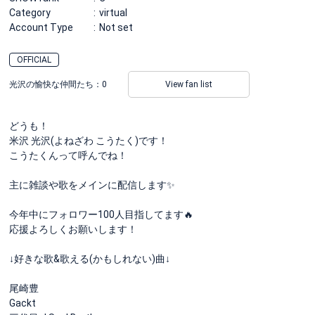
Category
virtual
Account Type
Not set
OFFICIAL
光沢の愉快な仲間たち：
0
View fan list
どうも！
米沢 光沢(よねざわ こうたく)です！
こうたくんって呼んでね！
主に雑談や歌をメインに配信します✨
今年中にフォロワー100人目指してます🔥
応援よろしくお願いします！
↓好きな歌&歌える(かもしれない)曲↓
尾崎豊
Gackt