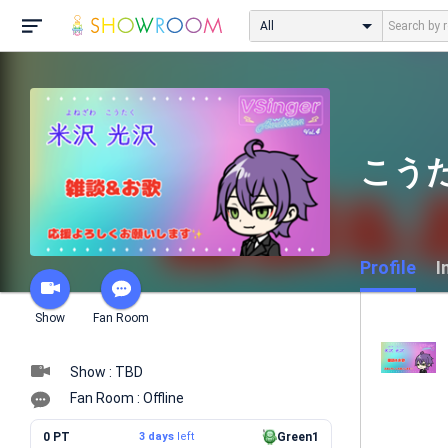
All
こうた
Profile
I
Show
Fan Room
Show : TBD
Fan Room : Offline
0 PT
3 days
left
Green1