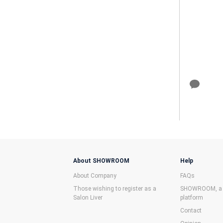
About SHOWROOM
Help
About Company
FAQs
Those wishing to register as a
SHOWROOM, a f
Salon Liver
platform
Contact