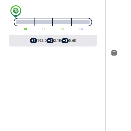
±0
+1
+2
+3
+1
192.0
+2
2.1K
+3
5.6K