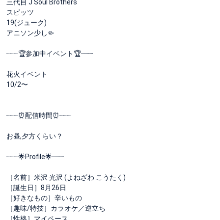
三代目 J Soul Brothers
スピッツ
19(ジューク)
アニソン少し🤏
┈┈┈🏆参加中イベント🏆┈┈┈
花火イベント
10/2〜
┈┈┈⏰配信時間⏰┈┈┈
お昼,夕方くらい？
┈┈┈🌟Profile🌟┈┈┈
［名前］米沢 光沢 (よねざわ こうたく)
［誕生日］8月26日
［好きなもの］辛いもの
［趣味/特技］カラオケ／逆立ち
［性格］マイペース