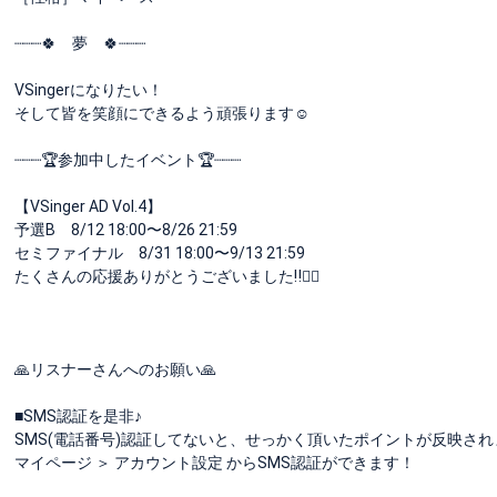
┈┈┈🍀 夢 🍀┈┈┈
VSingerになりたい！
そして皆を笑顔にできるよう頑張ります☺
┈┈┈🏆参加中したイベント🏆┈┈┈
【VSinger AD Vol.4】
予選B 8/12 18:00〜8/26 21:59
セミファイナル 8/31 18:00〜9/13 21:59
たくさんの応援ありがとうございました‼️🙇‍♂️
🙏リスナーさんへのお願い🙏
■SMS認証を是非♪
SMS(電話番号)認証してないと、せっかく頂いたポイントが反映され
マイページ ＞ アカウント設定 からSMS認証ができます！