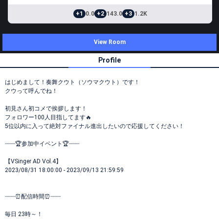
+1
0.0
+2
143.0
+3
1.2K
View Room
Profile
はじめまして！奏舞クウト（ソウマクウト）です！
クウって呼んでね！
初見さん初コメで挨拶します！
フォロワー100人目指してます🔥
5位以内に入って絶対ファイナル進出したいので応援してください！
┈┈┈🏆参加中イベント🏆┈┈┈
【VSinger AD Vol.4】
2023/08/31 18:00:00 - 2023/09/13 21:59:59
┈┈┈⏰配信時間⏰┈┈┈
毎日 23時～！