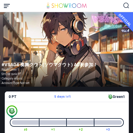
OFFICIAL
#VSAD4 奏舞クウト(ソウマクウト) AD初参加！
Room Level 1
SHOW rank B
Category music
Account Type Not set
0 PT
5 days
left
Green1
±0
+1
+2
+3