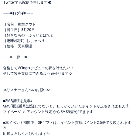
Twitterでも配信予告します🕊
┈┈┈🌟Profile🌟┈┈┈
［名前］奏舞クウト
［誕生日］8月20日
［好きなもの］ふらいどぽてと
［趣味/特技］おしゃべり
［性格］天真爛漫
┈┈┈🍀 夢 🍀┈┈┈
合格してVSingerデビューの夢を叶えたい！
そして皆を笑顔にできるよう頑張ります☺
🙏リスナーさんへのお願い🙏
■SMS認証を是非♪
SMS(電話番号)認証してないと、せっかく頂いたポイントが反映されません💦
マイページ ＞ アカウント設定 からSMS認証ができます！
■本イベント期間中、SPギフトは、イベント貢献ポイント2.5倍で反映されます
🎉
応援よろしくお願いします✨