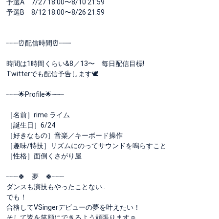
予選A 7/27 18:00〜8/10 21:59
予選B 8/12 18:00〜8/26 21:59
┈┈┈⏰配信時間⏰┈┈┈
時間は1時間くらい&8／13〜 毎日配信目標!
Twitterでも配信予告します🕊
┈┈┈🌟Profile🌟┈┈┈
［名前］rime ライム
［誕生日］6/24
［好きなもの］音楽／キーボード操作
［趣味/特技］リズムにのってサウンドを鳴らすこと
［性格］面倒くさがり屋
┈┈┈🍀 夢 🍀┈┈┈
ダンスも演技もやったことない..
でも！
合格してVSingerデビューの夢を叶えたい！
そして皆を笑顔にできるよう頑張ります☺