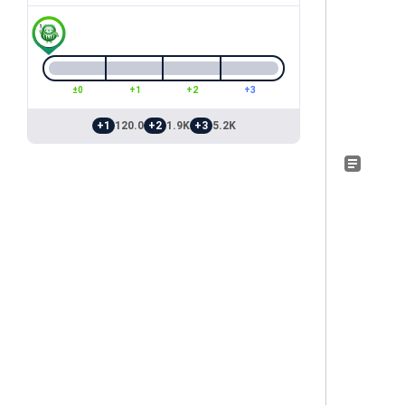
±0
+1
+2
+3
+1
120.0
+2
1.9K
+3
5.2K