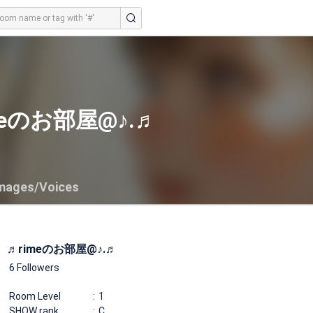
meのお部屋@♪.♬
mages/Voices
♬rimeのお部屋@♪.♬
6 Followers
Room Level
1
SHOW rank
C