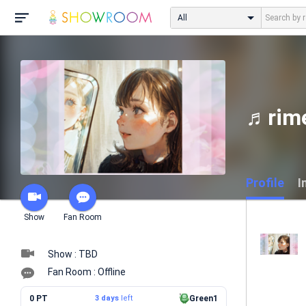
All
♬ri
Profile
I
Show
Fan Room
Show : TBD
Fan Room : Offline
0 PT
3 days
left
Green1