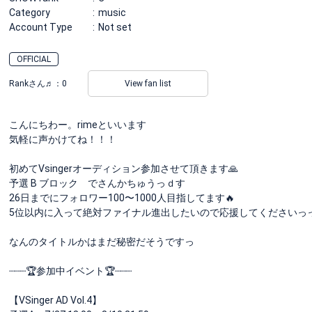
Category
music
Account Type
Not set
OFFICIAL
Rankさん♬：
0
View fan list
こんにちわー。rimeといいます
気軽に声かけてね！！！
初めてVsingerオーディション参加させて頂きます🙏
予選 B ブロック でさんかちゅうっｄす
26日までにフォロワー100〜1000人目指してます🔥
5位以内に入って絶対ファイナル進出したいので応援してくださいっ
なんのタイトルかはまだ秘密だそうですっ
┈┈┈🏆参加中イベント🏆┈┈┈
【VSinger AD Vol.4】