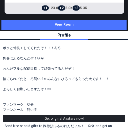
+1
123.0
+2
2.0K
+3
5.3K
View Room
Profile
ボクと仲良くしてくれだぞ！！！💪💪
狗巻ぽふるなんだぞ！🐶💎
わんだフルな配信目指して頑張ってるんだぞ！
捨てられてたところ飼い主のみんなにひろってもらった犬です！！！
よろしくお願いしますだぞ！🐶
ファンマーク 🐶💎
ファンネーム 飼い主
Get original Avatars now!
Send free or paid gifts to 狗巻ぽふるのわんだフル！！🐶💎 and get an