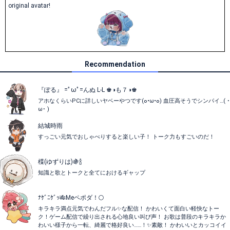
original avatar!
Recommendation
『ぽる』 =ﾟωﾟ=んぬ L-L ♚◑も７◑♚
アホなくらいPCに詳しいヤベーやつです(๐•ω•๐) 血圧高そうでシンパイ…( ･
ω･ )
結城時雨
すっごい元気でおしゃべりすると楽しい子！ トーク力もすごいのだ！
楪(ゆずりは)🍇🍾
知識と歌とトークと全てにおけるギャップ
ﾅｹﾞﾆｹﾞｯ🎋Meペポダ！🌕️
キラキラ満点元気でわんだフル✨な配信！ かわいくて面白い軽快なトー
ク！ゲーム配信で繰り出される心地良い叫び声！ お歌は普段のキラキラか
わいい様子から一転、綺麗で格好良い……！✨素敵！ かわいいとカッコイイ