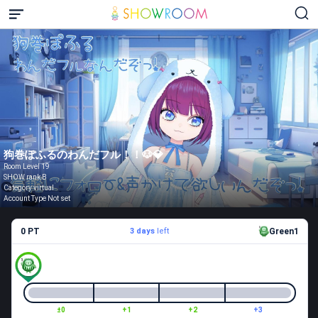
狗巻ぽふるのわんだフル！！🐶💎
Room Level 19
SHOW rank B
Category virtual
Account Type Not set
0 PT
3 days
left
Green1
±0
+1
+2
+3