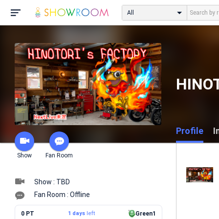
All
HINOT
Profile
I
Show
Fan Room
Show : TBD
Fan Room : Offline
0 PT
1 days
left
Green1