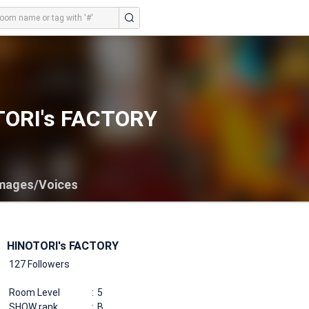
ORI's FACTORY
mages/Voices
HINOTORI's FACTORY
127 Followers
Room Level
5
SHOW rank
B