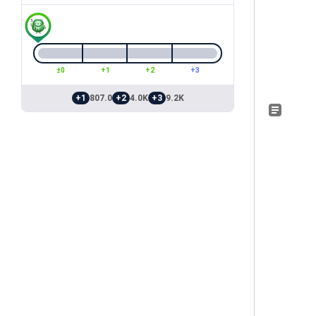
±0
+1
+2
+3
+1
807.0
+2
4.0K
+3
9.2K