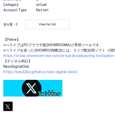
Category
virtual
Account Type
Not set
放火魔：
0
View fan list
【Pelive】
※ぺライブはPCブラウザ版SHOWROOM向け専用ツールです。
※ペライブを使ったSHOWROOM配信には、ライブ配信用ソフト（OBS
https://static.showroom-live.com/virtual-broadcasting-tool/pelive
【デジタル時計】
NeonDigitalClok
https://bee22be.github.io/neon-digital-clock/